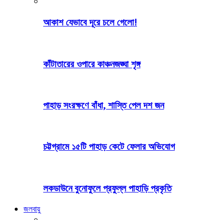
আকাশ যেভাবে দূরে চলে গেলো!
কাঁটাতারের ওপারে কাঞ্চনজঙ্ঘা শৃঙ্গ
পাহাড় সংরক্ষণে বাঁধা, শাস্তি পেল দশ জন
চট্টগ্রামে ১৫টি পাহাড় কেটে ফেলার অভিযোগ
লকডাউনে বুনোফুলে প্রফুল্ল পাহাড়ি প্রকৃতি
জলবায়ু