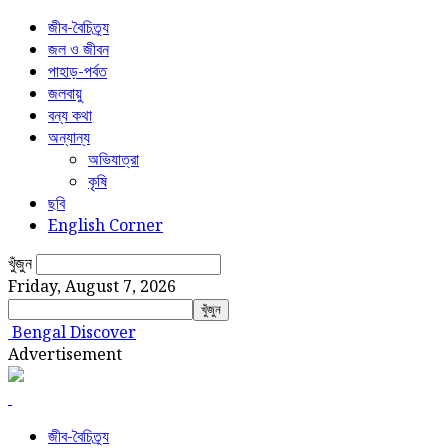
জীব-বৈচিত্র্য
জল ও জীবন
পাহাড়-পর্বত
জলবায়ু
বন্য কথা
অন্যান্য
অভিযাত্রা
কৃষি
ছবি
English Corner
খুঁজুন
Friday, August 7, 2026
Bengal Discover
Advertisement
জীব-বৈচিত্র্য