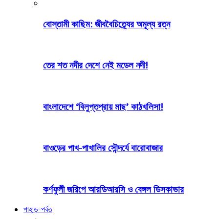
বোস্তামী কাছিম: জীববৈচিত্র্যের অমূল্য রত্ন
তের শত নদীর দেশে নেই মডেল নদী!
বাংলাদেশে ‘বিলুপ্তপ্রায় মাছ’ কাঠখলিসা!
বাওড়ের পাখ-পাখালির সৌন্দর্যে বারোবাজার
কর্ণফুলী জরিপে আরডিআরসি ও বেঙ্গল ডিসকাভার
পাহাড়-পর্বত