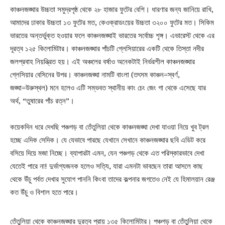
কাঞ্চনজঙ্ঘার উচ্চতা সমুদ্রপৃষ্ঠ থেকে ২৮ হাজার ফুটের বেশি। ধারণার জন্য জানিয়ে রাখি,
আমাদের ঢাকার উচ্চতা ১৩ ফুটের মত, কেওক্রাডংয়ের উচ্চতা ৩২০০ ফুটের মত। সিকিম
ভারতের অন্তর্ভুক্ত হওয়ার ফলে কাঞ্চনজঙ্ঘাই ভারতের সর্বোচ্চ শৃঙ্গ। এভারেস্ট থেকে এর
দূরত্ব ১২৫ কিলোমিটার। কাঞ্চনজঙ্ঘার পাঁচটি গ্লেসিয়ারের একটি থেকে তিস্তা নদীর
জলপ্রবাহ নিয়ন্ত্রিত হয়। এই অঞ্চলের বর্ষাও অনেকটাই নির্ভরশীল কাঞ্চনজঙ্ঘার
গ্লেসিয়ার বেসিনের উপর। কাঞ্চনজঙ্ঘা নামটি বাংলা (তৎসম কাঞ্চন=স্বর্ণ,
জঙ্ঘা=উরুস্থল) মনে হলেও এটি সম্ভবত স্থানীয় কাং চেং জেং গা থেকে এসেছে যার
অর্থ, “তুষারের পাঁচ রত্ন”।
কয়েকদিন ধরে দেখছি পঞ্চগড় বা তেঁতুলিয়া থেকে কাঞ্চনজঙ্ঘা দেখা যাওয়া নিয়ে খুব ট্রল
হচ্ছে এদিক সেদিক। যে যেভাবে পারছে যেখানে সেখানে কাঞ্চনজঙ্ঘার ছবি এডিট করে
বসিয়ে দিয়ে মজা নিচ্ছে। ব্যাপারটা এমন, যেন পঞ্চগড় থেকে এত পরিস্কারভাবে দেখা
যেতেই পারে না! দুর্ভাগ্যজনক হলেও সত্যি, যারা এমনটা ভাবছেন তারা আসলে কাছ
থেকে উঁচু পর্বত দেখার সুযোগ পাননি কিংবা তাদের কল্পনার জগতেও নেই যে হিমালয়ান রেঞ্জ
কত উঁচু ও বিশাল হতে পারে।
তেঁতুলিয়া থেকে কাঞ্চনজঙ্ঘার দুরত্ব প্রায় ১৩৫ কিলোমিটার। পঞ্চগড় বা তেঁতুলিয়া থেকে