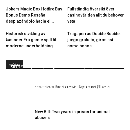
Jokers Magic Box Hotfire Buy
Fullständig översikt över
Bonus Demo Reseña
casinovärlden allt du behöver
desplazándolo hacia el...
veta
Historisk utvikling av
Tragaperras Double Bubble:
kasinoer Fra gamle spill til
juego gratuito, giros así­
moderne underholdning
como bonos
জনপ্রিয়
আইন পাস: প্রাণী হত্যা-নিষ্ঠুরতা করলে সর্বোচ্চ দুই বছরের জেল
বাংলাদেশ থেকে সিংহ শাবক পাচার: উদ্ধার করলো ইন্টারপোল
New Bill: Two years in prison for animal
abusers