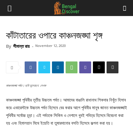
কাঁটাতারের ওপারে কাঞ্চনজঙ্ঘা শৃঙ্গ
By
সীমান্ত রায়
-
November 12, 2020
কাঞ্চনজঙ্ঘা পর্বত। ছবি তুলেছেন: লেখক
কাঞ্চনজঙ্ঘা পৃথিবীর তৃতীয় উচ্চতম পর্বত। আমাদের বাঙালি রাধানাথ শিকদার নিখুঁত হিসাব
করে এভারেস্টকে উচ্চতম পর্বত হিসেবে বের করার আগে পৃথিবীর মানুষ জানত কাঞ্চনজঙ্ঘাই
পৃথিবীর সর্বোচ্চ চূড়া। এই পর্বতকে সিকিম ও নেপালে খুবই পবিত্র হিসেবে বিবেচনা করা
হয় এবং হিমালয়ান মিথে ইয়েতি বা তুষারদানোর বসতি হিসেবে কল্পনা করা হয়।