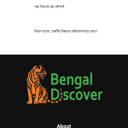
গাছ নিধনের নয়া কৌশল!
বিড়াল হত্যা: তরুণীর বিরুদ্ধে অভিযোগপত্র গ্রহণ
About