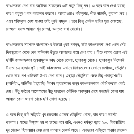
কাঞ্চনজঙ্ঘা দেখা যায় অক্টোবর-নভেম্বরে এটা নতুন কিছু নয়। এ বছর ভাল দেখা যাচ্ছে
কারণ বায়ুদূষণ কম করোনার কারণে। আবহাওয়াও পরিস্কার, শীত নামেনি, কুয়াশা নেই।
এমন পরিস্কার দেখা যাওয়া তাই খুবই সম্ভব। তবে কিছু ফেইক ছবিও ঘুরে বেড়াচ্ছে,
সেগুলো ধরাও আসলে খুব সোজা, অন্তত যারা বোঝেন।
কাঞ্চনজঙ্ঘার সাপেক্ষে বাংলাদেশের উচ্চতা খুবই নগন্য, তাই কাঞ্চনজঙ্ঘা দেখা গেলে সেটা
দিগন্তরেখা থেকে বেশ খানিকটা উঁচুতে আকাশের গায়ে দেখা যায়। নীচে আমার তোলা এই
ছবিটি কাঞ্চনজঙ্ঘার তুলনামূলক কাছ থেকে তোলা, সান্দাকফু থেকে। সান্দাকফুর নিজেরই
উচ্চতা ১২ হাজার ফুট। তাই কাঞ্চনজঙ্ঘা এখানে দিগন্তরেখার যেখানে দেখাচ্ছে, তেঁতুলিয়া
থেকে তার বেশ খানিকটা উপরে দেখা যাবে। এছাড়া তেঁতুলিয়া থেকে নীচু পাহাড়শ্রেণীর
(কার্শিয়াং, দার্জিলিং ইত্যাদি) বিশেষ অ্যাঙ্গেলের জন্য কাঞ্চনজঙ্ঘাকে কৌণিকভাবে কেটে
দেয়। উঁচু পর্বতের আশেপাশের নীচু পাহাড়ের কৌনিক অবস্থান দেখে সহজেই বোঝা যায়
আসলে কোন জায়গা থেকে ছবি তোলা হয়েছে।
এ বছর কিছু ছবি সত্যিই খুব চমৎকার এসেছে তেঁতুলিয়া থেকে, যার কারণ আগেই
বললাম। যাদের বিশ্বাস হয় না তাদের বলে রাখি, এখনও পর্যন্ত প্রায় ২০০ কিলোমিটার
দূর থেকেও হিমালয়ান রেঞ্জ দেখা যাওয়ার রেকর্ড আছে। এবছরের এপ্রিলে পাঞ্জাব থেকেও