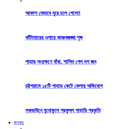
আকাশ যেভাবে দূরে চলে গেলো!
কাঁটাতারের ওপারে কাঞ্চনজঙ্ঘা শৃঙ্গ
পাহাড় সংরক্ষণে বাঁধা, শাস্তি পেল দশ জন
চট্টগ্রামে ১৫টি পাহাড় কেটে ফেলার অভিযোগ
লকডাউনে বুনোফুলে প্রফুল্ল পাহাড়ি প্রকৃতি
জলবায়ু