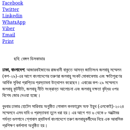
Facebook
Twitter
Linkedin
WhatsApp
Viber
Email
Print
ছবি: বেঙ্গল ডিসকাভার
ঢাকা, বাংলাদেশ:
আজারবাইজানের রাজধানী বাকুতে আসন্ন জাতিসংঘ জলবায়ু সম্মেলন
(কপ-২৯)-এর আগে বাংলাদেশের তরুণরা জলবায়ু সংকট মোকাবেলায় এবং ক্ষতিপূরণের
আর্থিক সুবিধা প্রাপ্তির প্রস্তাবনা উত্থাপন করেছেন। এবারের কপ-২৯ সম্মেলনে
জলবায়ু কূটনীতি, জলবায়ু নীতি সংক্রান্ত আলোচনা এবং জলবায়ু দক্ষতা বৃদ্ধির ওপর
বিশেষ জোর দেওয়া হচ্ছে।
বুধবার ঢাকার হোটেল সারিনায় অনুষ্ঠিত লোকাল কনফারেন্স অফ ইয়ুথ (এলকোই)-২০২৪
সম্মেলনে এসব দাবি ও প্রস্তাবনা তুলে ধরা হয়। এর আগে গত ৬ থেকে ৮ অক্টোবর
পর্যন্ত গুলশানে গ্লোবাল প্ল্যাটফর্ম বাংলাদেশে তরুণ জলবায়ুকর্মীদের নিয়ে এক আবাসিক
প্রশিক্ষণ কর্মশালা অনুষ্ঠিত হয়।