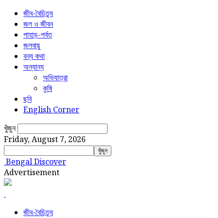
জীব-বৈচিত্র্য
জল ও জীবন
পাহাড়-পর্বত
জলবায়ু
বন্য কথা
অন্যান্য
অভিযাত্রা
কৃষি
ছবি
English Corner
খুঁজুন
Friday, August 7, 2026
Bengal Discover
Advertisement
জীব-বৈচিত্র্য