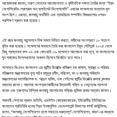
আয়োজকরা জানান, তরুণ নেতাদের আলোচনাগত ও কূটনৈতিক দক্ষতা তৈরির জন্য “ইয়াং
নেগোশিয়েটর প্রোগ্রাম অন ক্লাইমেট ডিপ্লোমেসি” এবারের সম্মেলনের অন্যতম মূল
অংশ ছিল। এছাড়া, জলবায়ু অর্থনীতি এবং ন্যায়বিচার সম্পর্কিত বিষয়গুলোর ওপরও
প্রশিক্ষণ প্রদান করা হয়েছে।
এই বছর জলবায়ু আন্দোলনে লিঙ্গ সমতা নিশ্চিত করতে, নারীদের অংশগ্রহণ ১০ শতাংশ
বৃদ্ধি করা হয়েছে। সম্মেলনের মাধ্যমে তৈরি করা বাংলাদেশ ইয়ুথ স্টেটমেন্ট ২০২৪ থেকে
কিছু প্রস্তাবনা কপ-২৯ এবং কোওয়াই-১৯ সম্মেলনে আলোচনা করা হবে, যা বাংলাদেশের
যুব সমাজের উল্লেখযোগ্য অবদান হিসেবে বিবেচিত হতে পারে।
সম্মেলনে ভিএসও বাংলাদেশ-এর কান্ট্রি ডিরেক্টর খাবিরুল হক কামাল, স্বাস্থ্য ও পরিবার
পরিকল্পনা মন্ত্রণালয়ের যুগ্ম সচিব মামুনুর রশীদ, পরিবেশ, বন ও জলবায়ু পরিবর্তন
মন্ত্রণালয়ের মহাপরিচালক ড. আব্দুল হামিদ, এবং গেইনের কান্ট্রি ডিরেক্টর রুদাবা খন্দকার
বক্তব্য রাখেন। বক্তারা অংশগ্রহণকারীদের উদ্ভাবনী শক্তি ও নেতৃত্বের প্রশংসা
করেন এবং তরুণদের বৈশ্বিক জলবায়ু আলোচনায় সক্রিয় ভূমিকা রাখার আহ্বান জানান।
সমাপনী সেশনের প্রধান অতিথি, এডউইন কোয়েককোয়েক, ইউরোপীয় ইউনিয়নের
বাংলাদেশ প্রতিনিধি দলের গ্রিন ইনক্লুসিভ ডেভেলপমেন্ট বিভাগের ফার্স্ট কাউন্সিলর,
বলেন, “জলবায়ু নেগোশিয়েশন হলো সবচেয়ে গুরুত্বপূর্ণ নেগোশিয়েশন, কারণ এর মাধ্যমে