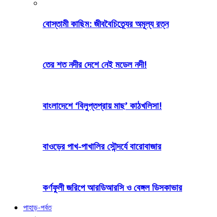
বোস্তামী কাছিম: জীববৈচিত্র্যের অমূল্য রত্ন
তের শত নদীর দেশে নেই মডেল নদী!
বাংলাদেশে ‘বিলুপ্তপ্রায় মাছ’ কাঠখলিসা!
বাওড়ের পাখ-পাখালির সৌন্দর্যে বারোবাজার
কর্ণফুলী জরিপে আরডিআরসি ও বেঙ্গল ডিসকাভার
পাহাড়-পর্বত