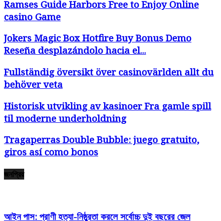
Ramses Guide Harbors Free to Enjoy Online
casino Game
Jokers Magic Box Hotfire Buy Bonus Demo
Reseña desplazándolo hacia el...
Fullständig översikt över casinovärlden allt du
behöver veta
Historisk utvikling av kasinoer Fra gamle spill
til moderne underholdning
Tragaperras Double Bubble: juego gratuito,
giros así­ como bonos
জনপ্রিয়
আইন পাস: প্রাণী হত্যা-নিষ্ঠুরতা করলে সর্বোচ্চ দুই বছরের জেল