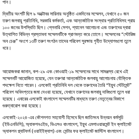
পান।
দ্বিতীয় অংশটি ছিল ৯ অক্টোবর সারিনায় অনুষ্ঠিত একদিনের সম্মেলন, যেখানে ৫০ জন
তরুণ জলবায়ু প্রতিনিধি, সরকারি কর্মকর্তা, এবং আন্তর্জাতিক সংস্থার প্রতিনিধিসহ প্রায়
১০০ জনের উপস্থিতি ছিল। প্লেনারি সেশন, প্যানেল আলোচনা এবং তরুণদের দ্বারা
উত্থাপিত বিভিন্ন প্রস্তাবনা সম্মেলনটিকে প্রাণবন্ত করে তোলে। সম্মেলনের “স্টোরিজ
অব চেঞ্জ” অংশে ১৩টি তরুণ সংগঠন তাদের পরিবেশ সুরক্ষায় গৃহীত উদ্যোগগুলো তুলে
ধরে।
আয়োজকরা জানান, কপ-২৯ এবং কোওয়াই-১৯ সম্মেলনের সাথে সামঞ্জস্য রেখে এই
সম্মেলনটি আয়োজিত হয়েছে, যেন তরুণরা আন্তর্জাতিক জলবায়ু আলোচনায় যৌক্তিক
পদক্ষেপ নিতে পারেন। এলকোই প্রতিনিধি দল থেকে তরুণদের তৈরি “ইয়ুথ স্টেটমেন্ট”
পরিবেশ অধিদপ্তরে জমা দেওয়া হয়েছে, যেখানে তরুণদের জলবায়ু দাবিগুলো তুলে ধরা
হয়েছে। এবারের এলকোই বাংলাদেশ সম্মেলনটির মাধ্যমে তরুণ নেতৃত্বের বিকাশে
গুরুত্বারোপ করা হয়েছে।
এলকোই-২০২৪-এর কৌশলগত সহযোগী হিসেবে ছিল জাতিসংঘ উন্নয়ন কর্মসূচি
(ইউএনডিপি), অ্যাকশনএইড, ভিএসও বাংলাদেশ, ইয়ুথ এমপাওয়ারমেন্ট ইন ক্লাইমেট
অ্যাকশন প্ল্যাটফর্ম (ওয়াইইক্যাপ) এবং সেন্টার ফর ক্লাইমেট জাস্টিস বাংলাদেশ।