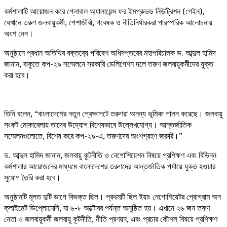
কর্মশালাটি আয়োজন করে গ্লোবাল অ্যালায়েন্স ফর ইমপ্রুভড নিউট্রিশন (গেইন),
যেখানে তরুণ জলবায়ুকর্মী, পেশাজীবী, গবেষক ও নীতিনির্ধারকরা পারস্পরিক আলোচনায়
অংশ নেন।
অনুষ্ঠানে প্রধান অতিথির বক্তব্যে পরিবেশ অধিদপ্তরের মহাপরিচালক ড. আব্দুল হামিদ
জানান, বাকুতে কপ-২৯ সম্মেলনে সরকারি ডেলিগেশন দলে তরুণ জলবায়ুকর্মীদের যুক্ত
করা হবে।
তিনি বলেন, “বাংলাদেশের নতুন প্রেক্ষাপটে তরুণরা অনন্য ভূমিকা পালন করেছে। জলবায়ু
সংকট মোকাবেলায় তাদের উদ্যোগ বিশেষভাবে উল্লেখযোগ্য। আন্তর্জাতিক
সম্মেলনগুলোতে, বিশেষ করে কপ-২৯-এ, তরুণদের অংশগ্রহণ জরুরি।”
ড. আব্দুল হামিদ জানান, জলবায়ু কূটনীতি ও নেগোশিয়েশন বিষয়ে প্রশিক্ষণ এবং বিভিন্ন
কর্মশালার আয়োজনের মাধ্যমে বাংলাদেশের তরুণদের আন্তর্জাতিক পর্যায়ে যুক্ত হওয়ার
সুযোগ তৈরি করা হবে।
অনুষ্ঠানটি মূলত দুটি ভাগে বিভক্ত ছিল। প্রথমটি ছিল ইয়াং নেগোশিয়েটর প্রোগ্রাম অন
ক্লাইমেট ডিপ্লোমেসি, যা ৬-৮ অক্টোবর পর্যন্ত অনুষ্ঠিত হয়। এখানে ২৬ জন তরুণ
নেতা ও জলবায়ুকর্মী জলবায়ু কূটনীতি, নীতি প্রণয়ন, এবং প্রচার কৌশল বিষয়ে প্রশিক্ষণ