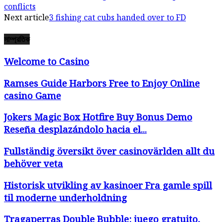
conflicts
Next article
3 fishing cat cubs handed over to FD
সাম্প্রতিক
Welcome to Casino
Ramses Guide Harbors Free to Enjoy Online
casino Game
Jokers Magic Box Hotfire Buy Bonus Demo
Reseña desplazándolo hacia el...
Fullständig översikt över casinovärlden allt du
behöver veta
Historisk utvikling av kasinoer Fra gamle spill
til moderne underholdning
Tragaperras Double Bubble: juego gratuito,