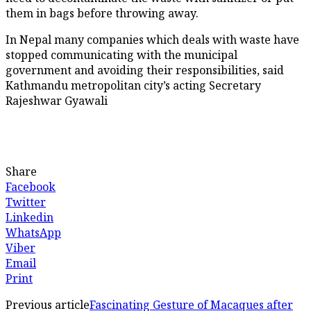
them in bags before throwing away.
In Nepal many companies which deals with waste have
stopped communicating with the municipal
government and avoiding their responsibilities, said
Kathmandu metropolitan city’s acting Secretary
Rajeshwar Gyawali
Share
Facebook
Twitter
Linkedin
WhatsApp
Viber
Email
Print
Previous article
Fascinating Gesture of Macaques after