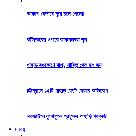
আকাশ যেভাবে দূরে চলে গেলো!
কাঁটাতারের ওপারে কাঞ্চনজঙ্ঘা শৃঙ্গ
পাহাড় সংরক্ষণে বাঁধা, শাস্তি পেল দশ জন
চট্টগ্রামে ১৫টি পাহাড় কেটে ফেলার অভিযোগ
লকডাউনে বুনোফুলে প্রফুল্ল পাহাড়ি প্রকৃতি
জলবায়ু