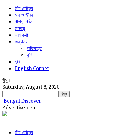
জীব-বৈচিত্র্য
জল ও জীবন
পাহাড়-পর্বত
জলবায়ু
বন্য কথা
অন্যান্য
অভিযাত্রা
কৃষি
ছবি
English Corner
খুঁজুন
Saturday, August 8, 2026
Bengal Discover
Advertisement
জীব-বৈচিত্র্য