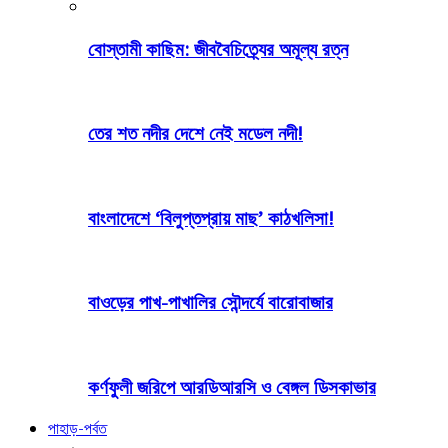
বোস্তামী কাছিম: জীববৈচিত্র্যের অমূল্য রত্ন
তের শত নদীর দেশে নেই মডেল নদী!
বাংলাদেশে ‘বিলুপ্তপ্রায় মাছ’ কাঠখলিসা!
বাওড়ের পাখ-পাখালির সৌন্দর্যে বারোবাজার
কর্ণফুলী জরিপে আরডিআরসি ও বেঙ্গল ডিসকাভার
পাহাড়-পর্বত