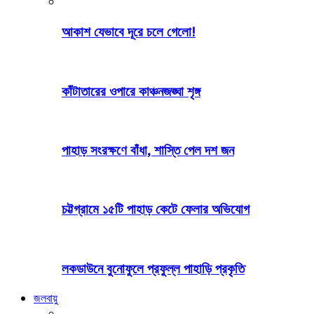
আকাশ যেভাবে দূরে চলে গেলো!
কাঁটাতারের ওপারে কাঞ্চনজঙ্ঘা শৃঙ্গ
পাহাড় সংরক্ষণে বাঁধা, শাস্তি পেল দশ জন
চট্টগ্রামে ১৫টি পাহাড় কেটে ফেলার অভিযোগ
লকডাউনে বুনোফুলে প্রফুল্ল পাহাড়ি প্রকৃতি
জলবায়ু