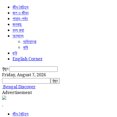
জীব-বৈচিত্র্য
জল ও জীবন
পাহাড়-পর্বত
জলবায়ু
বন্য কথা
অন্যান্য
অভিযাত্রা
কৃষি
ছবি
English Corner
খুঁজুন
Friday, August 7, 2026
Bengal Discover
Advertisement
জীব-বৈচিত্র্য