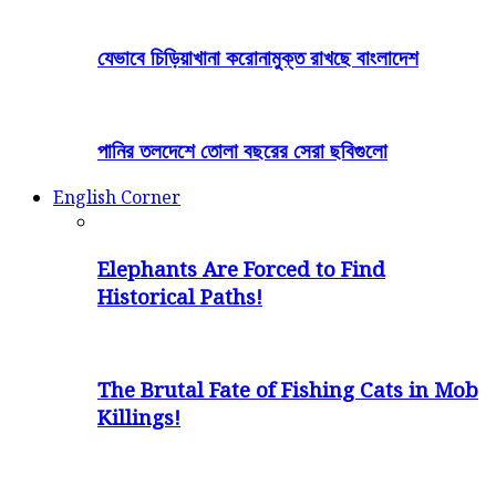
যেভাবে চিড়িয়াখানা করোনামুক্ত রাখছে বাংলাদেশ
পানির তলদেশে তোলা বছরের সেরা ছবিগুলো
English Corner
Elephants Are Forced to Find
Historical Paths!
The Brutal Fate of Fishing Cats in Mob
Killings!