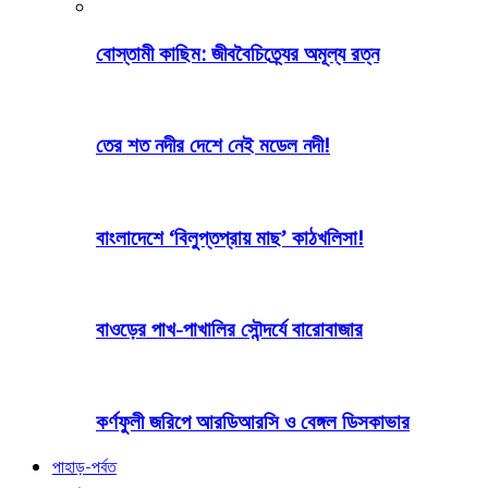
বোস্তামী কাছিম: জীববৈচিত্র্যের অমূল্য রত্ন
তের শত নদীর দেশে নেই মডেল নদী!
বাংলাদেশে ‘বিলুপ্তপ্রায় মাছ’ কাঠখলিসা!
বাওড়ের পাখ-পাখালির সৌন্দর্যে বারোবাজার
কর্ণফুলী জরিপে আরডিআরসি ও বেঙ্গল ডিসকাভার
পাহাড়-পর্বত