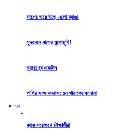
সাপের ভয়ে উড়ে এলো ব্যাঙ!
সুন্দরবনে বাঘের মুখোমুখি!
মহারণ্যে একদিন
পাখির সঙ্গে বসবাস: মন খারাপের জানালা
ছবি
ব্যাঙ সংরক্ষণে শিক্ষার্থীরা