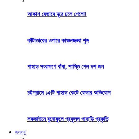
আকাশ যেভাবে দূরে চলে গেলো!
কাঁটাতারের ওপারে কাঞ্চনজঙ্ঘা শৃঙ্গ
পাহাড় সংরক্ষণে বাঁধা, শাস্তি পেল দশ জন
চট্টগ্রামে ১৫টি পাহাড় কেটে ফেলার অভিযোগ
লকডাউনে বুনোফুলে প্রফুল্ল পাহাড়ি প্রকৃতি
জলবায়ু