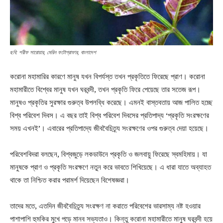
ছবি: শরীফ সারোয়ার, মেরিন ফটোগ্রাফার, বাংলাদেশ
করোনা মহামারির কারণে মানুষ যখন বিপর্যস্ত তখন প্রকৃতিতে ফিরেছে প্রাণ। করোনা
মহামারীতে বিশ্বের মানুষ যখন ঘরবন্দী, তখন প্রকৃতি ফিরে পেয়েছে তার সতেজ রূপ।
মানুষও প্রকৃতির সুরক্ষার গুরুত্ব উপলব্ধি করেছে। এমনই বাস্তবতায় আজ পালিত হচ্ছে
বিশ্ব পরিবেশ দিবস। এ বছর তাই বিশ্ব পরিবেশ দিবসের প্রতিপাদ্য ‘প্রকৃতি সংরক্ষণের
সময় এখনই’। এবারের প্রতিপাদ্যে জীববৈচিত্র্য সংরক্ষণের ওপর গুরুত্ব দেয়া হয়েছে।
পরিবেশবিদরা বলছেন, বিশ্বজুড়ে লকডাউনে প্রকৃতি ও জলবায়ু ফিরেছে স্বমহিমায়। যা
মানুষকে প্রাণ ও প্রকৃতি সংরক্ষণে নতুন করে ভাবতে শিখিয়েছে। এ ধারা যাতে অব্যাহত
থাকে তা নিশ্চিত করার পরামর্শ দিয়েছেন বিশেষজ্ঞরা।
তাদের মতে, এতদিন জীববৈচিত্র্য সংরক্ষণ না করাতে পরিবেশের ভারসাম্য নষ্ট হওয়ার
পাশাপাশি হুমকির মুখে পড়ে মানব সভ্যতাও। কিন্তু করোনা মহামারীতে মানুষ ঘরবন্দী হয়ে