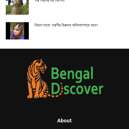
গাছ নিধনের নয়া কৌশল!
বিড়াল হত্যা: তরুণীর বিরুদ্ধে অভিযোগপত্র গ্রহণ
About