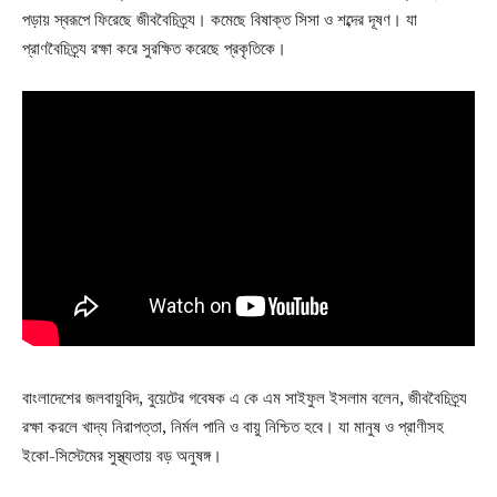
পড়ায় স্বরূপে ফিরেছে জীববৈচিত্র্য। কমেছে বিষাক্ত সিসা ও শব্দের দূষণ। যা
প্রাণবৈচিত্র্য রক্ষা করে সুরক্ষিত করেছে প্রকৃতিকে।
বাংলাদেশের জলবায়ুবিদ, বুয়েটের গবেষক এ কে এম সাইফুল ইসলাম বলেন, জীববৈচিত্র্য
রক্ষা করলে খাদ্য নিরাপত্তা, নির্মল পানি ও বায়ু নিশ্চিত হবে। যা মানুষ ও প্রাণীসহ
ইকো-সিস্টেমের সুস্থ্যতায় বড় অনুষঙ্গ।