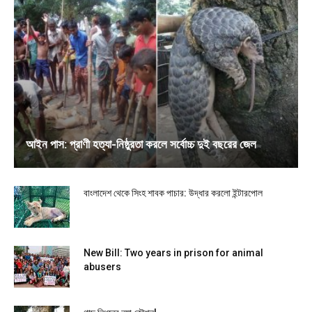
আইন পাস: প্রাণী হত্যা-নিষ্ঠুরতা করলে সর্বোচ্চ দুই বছরের জেল
বাংলাদেশ থেকে সিংহ শাবক পাচার: উদ্ধার করলো ইন্টারপোল
New Bill: Two years in prison for animal
abusers