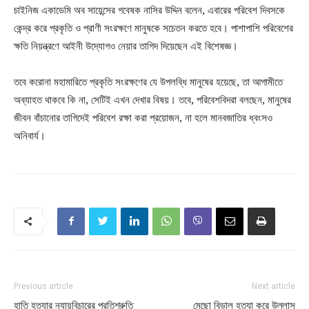
চাইনিজ একাডেমি অব সায়েন্সের গবেষক নাসির উদ্দিন বলেন, এবারের পরিবেশ দিবসকে
কেন্দ্র করে প্রকৃতি ও প্রাণী সংরক্ষণে মানুষকে সচেতন করতে হবে। পাশাপাশি পরিবেশের
ক্ষতি নিয়ন্ত্রণে আইনী উদ্যোগও নেয়ার তাগিদ দিয়েছেন এই বিশেষজ্ঞ।
তবে করোনা মহামারিতে প্রকৃতি সংরক্ষণের যে উপলব্ধি মানুষের হয়েছে, তা আগামীতে
অব্যাহত থাকবে কি না, সেটিই এখন দেখার বিষয়। তবে, পরিবেশবিদরা বলছেন, মানুষের
জীবন বাঁচানোর তাগিদেই পরিবেশ রক্ষা করা প্রয়োজন, না হলে মানবজাতির ধ্বংসও
অনিবার্য।
Previous article
Next article
হাতি হত্যার ন্যায়বিচারের প্রতিশ্রুতি
মেছো বিড়াল হত্যা করে উল্লাস