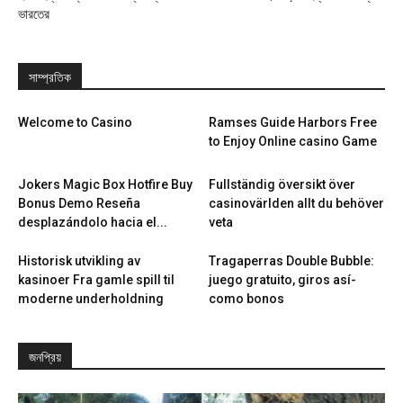
ভারতের
সাম্প্রতিক
Welcome to Casino
Ramses Guide Harbors Free
to Enjoy Online casino Game
Jokers Magic Box Hotfire Buy
Fullständig översikt över
Bonus Demo Reseña
casinovärlden allt du behöver
desplazándolo hacia el...
veta
Historisk utvikling av
Tragaperras Double Bubble:
kasinoer Fra gamle spill til
juego gratuito, giros así­
moderne underholdning
como bonos
জনপ্রিয়