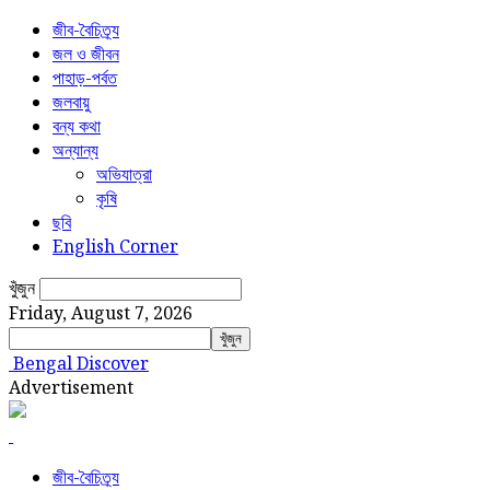
জীব-বৈচিত্র্য
জল ও জীবন
পাহাড়-পর্বত
জলবায়ু
বন্য কথা
অন্যান্য
অভিযাত্রা
কৃষি
ছবি
English Corner
খুঁজুন
Friday, August 7, 2026
Bengal Discover
Advertisement
জীব-বৈচিত্র্য