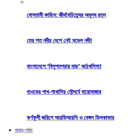
বোস্তামী কাছিম: জীববৈচিত্র্যের অমূল্য রত্ন
তের শত নদীর দেশে নেই মডেল নদী!
বাংলাদেশে ‘বিলুপ্তপ্রায় মাছ’ কাঠখলিসা!
বাওড়ের পাখ-পাখালির সৌন্দর্যে বারোবাজার
কর্ণফুলী জরিপে আরডিআরসি ও বেঙ্গল ডিসকাভার
পাহাড়-পর্বত