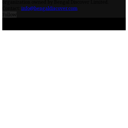
organization owned by Bengal Discover Limited.
Contact:
info@bengaldiscover.com
Follow
© 2026 - Bengal Discover Limited || Powered by
iceQube IT