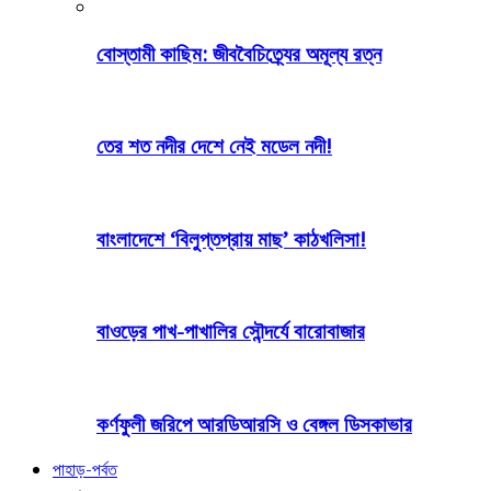
বোস্তামী কাছিম: জীববৈচিত্র্যের অমূল্য রত্ন
তের শত নদীর দেশে নেই মডেল নদী!
বাংলাদেশে ‘বিলুপ্তপ্রায় মাছ’ কাঠখলিসা!
বাওড়ের পাখ-পাখালির সৌন্দর্যে বারোবাজার
কর্ণফুলী জরিপে আরডিআরসি ও বেঙ্গল ডিসকাভার
পাহাড়-পর্বত