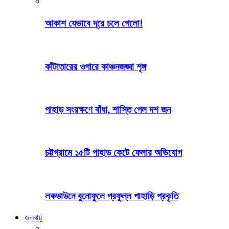
আকাশ যেভাবে দূরে চলে গেলো!
কাঁটাতারের ওপারে কাঞ্চনজঙ্ঘা শৃঙ্গ
পাহাড় সংরক্ষণে বাঁধা, শাস্তি পেল দশ জন
চট্টগ্রামে ১৫টি পাহাড় কেটে ফেলার অভিযোগ
লকডাউনে বুনোফুলে প্রফুল্ল পাহাড়ি প্রকৃতি
জলবায়ু