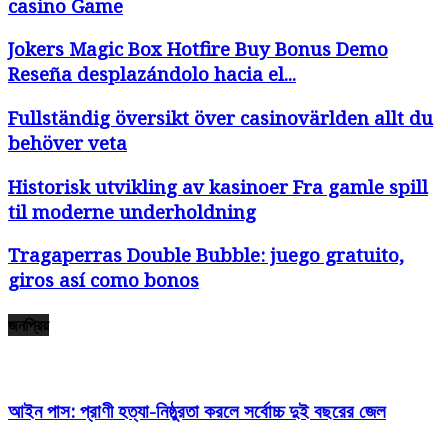
casino Game
Jokers Magic Box Hotfire Buy Bonus Demo
Reseña desplazándolo hacia el...
Fullständig översikt över casinovärlden allt du
behöver veta
Historisk utvikling av kasinoer Fra gamle spill
til moderne underholdning
Tragaperras Double Bubble: juego gratuito,
giros así­ como bonos
জনপ্রিয়
আইন পাস: প্রাণী হত্যা-নিষ্ঠুরতা করলে সর্বোচ্চ দুই বছরের জেল