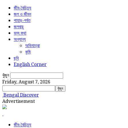
জীব-বৈচিত্র্য
জল ও জীবন
পাহাড়-পর্বত
জলবায়ু
বন্য কথা
অন্যান্য
অভিযাত্রা
কৃষি
ছবি
English Corner
খুঁজুন
Friday, August 7, 2026
Bengal Discover
Advertisement
জীব-বৈচিত্র্য