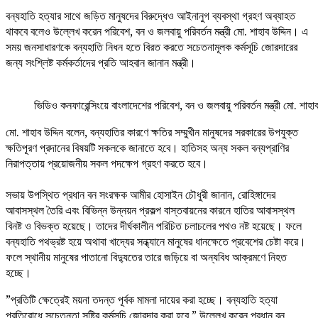
বন্যহাতি হত্যার সাথে জড়িত মানুষদের বিরুদ্ধেও আইনানুগ ব্যবস্থা গ্রহণ অব্যাহত
থাকবে বলেও উল্লেখ করেন পরিবেশ, বন ও জলবায়ু পরিবর্তন মন্ত্রী মো. শাহাব উদ্দিন। এ
সময় জনসাধারণকে বন্যহাতি নিধন হতে বিরত করতে সচেতনামূলক কর্মসূচি জোরদারের
জন্য সংশ্লিষ্ট কর্মকর্তাদের প্রতি আহবান জানান মন্ত্রী।
ভিডিও কনফারেন্সিংয়ে বাংলাদেশের পরিবেশ, বন ও জলবায়ু পরিবর্তন মন্ত্রী মো. শাহা
মো. শাহাব উদ্দিন বলেন, বন্যহাতির কারণে ক্ষতির সম্মুখীন মানুষদের সরকারের উপযুক্ত
ক্ষতিপূরণ প্রদানের বিষয়টি সকলকে জানাতে হবে। হাতিসহ অন্য সকল বন্যপ্রাণির
নিরাপত্তায় প্রয়োজনীয় সকল পদক্ষেপ গ্রহণ করতে হবে।
সভায় উপস্থিত প্রধান বন সংরক্ষক আমীর হোসাইন চৌধুরী জানান, রোহিঙ্গাদের
আবাসস্থল তৈরি এবং বিভিন্ন উন্নয়ন প্রকল্প বাস্তবায়নের কারনে হাতির আবাসস্থল
বিনষ্ট ও বিভক্ত হয়েছে। তাদের দীর্ঘকালীন পরিচিত চলাচলের পথও নষ্ট হয়েছে। ফলে
বন্যহাতি পথভ্রষ্ট হয়ে অথাবা খাদ্যের সন্ধ্যানে মানুষের ধানক্ষেতে প্রবেশের চেষ্টা করে।
ফলে স্থানীয় মানুষের পাতানো বিদ্যুতের তারে জড়িয়ে বা অন্যবিধ আক্রমণে নিহত
হচ্ছে।
”প্রতিটি ক্ষেত্রেই ময়না তদন্ত পূর্বক মামলা দায়ের করা হচ্ছে। বন্যহাতি হত্যা
প্রতিরোধে সচেতনতা সৃষ্টির কর্মসূচি জোরদার করা হবে,” উল্লেখ করেন প্রধান বন