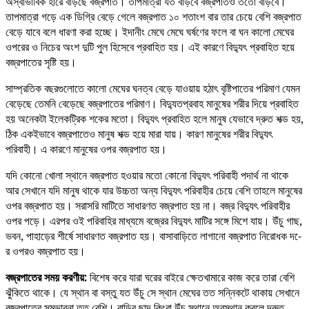
অস্বাভাবিক হারে বাড়ছে বজ্রপাত। তাপমাত্রা যত বাড়বে বজ্রপাতও ততো বাড়বে।
তাপমাত্রা গড়ে এক ডিগ্রি বেড়ে গেলে বজ্রপাত ১০ শতাংশ বার তার চেয়ে বেশি বজ্রপাত
বেড়ে যাবে বলে ধারণা করা হচ্ছে। ইদানীং মেঘে মেঘে ঘর্ষণের ফলে বা ঘন কালো মেঘের
ওপরের ও নিচের অংশ দুটি পুল হিসেবে প্রবাহিত হয়। এই কারণে বিদ্যুৎ প্রবাহিত হয়ে
বজ্রপাতের সৃষ্টি হয়।
সাম্প্রতিক বছরগুলোতে কালো মেঘের ঘনত্ব বেড়ে যাওয়ায় হঠাৎ বৃষ্টিপাতের পরিমাণ যেমন
বেড়েছে তেমনি বেড়েছে বজ্রপাতের পরিমাণ। বিদ্যুতপ্রবাহ মানুষের শরীর দিয়ে প্রবাহিত
হয় অনেকটা ইলেকট্রিক শকের মতো। বিদ্যুৎ প্রবাহিত হলে মানুষ যেভাবে দ্রুত শক্ড হয়,
ঠিক একইভাবে বজ্রপাতেও মানুষ শক্ড হয়ে মারা যায়। কারণ মানুষের শরীর বিদ্যুৎ
পরিবাহী। এ কারণে মানুষের ওপর বজ্রপাত হয়।
যদি কোনো খোলা স্থানে বজ্রপাত হওয়ার মতো কোনো বিদ্যুৎ পরিবাহী পদার্থ না থাকে
আর সেখানে যদি মানুষ থাকে যার উচ্চতা অন্য বিদ্যুৎ পরিবাহীর চেয়ে বেশি তাহলে মানুষের
ওপর বজ্রপাত হয়। সরাসরি মাটিতে সাধারণত বজ্রপাত হয় না। বজ্র বিদ্যুৎ পরিবাহীর
ওপর পড়ে। এরপর ওই পরিবাহির মাধ্যমে বজ্রের বিদ্যুৎ মাটির সঙ্গে মিশে যায়। উঁচু গাছ,
ভবন, পাহাড়ের শীর্ষে সাধারণত বজ্রপাত হয়। বাসাবাড়িতে লাগানো বজ্রপাত নিরোধক দ-ে
র ওপরও বজ্রপাত হয়।
বজ্রপাতের সময় করণীয়:
বিশেষ করে যারা ঘরের বাইরে ক্ষেতখামারে কাজ করে তারা বেশি
ঝুঁকিতে থাকে। যে স্থান বা বস্তু যত উঁচু সে স্থান মেঘের তত সন্নিকটে থাকায় সেখানে
বজ্রপাতের সম্ভাবনা তত বেশি। বাড়ির ছাদ কিংবা উঁচু স্থানে অবস্থান করলে দ্রুত