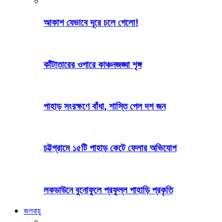
আকাশ যেভাবে দূরে চলে গেলো!
কাঁটাতারের ওপারে কাঞ্চনজঙ্ঘা শৃঙ্গ
পাহাড় সংরক্ষণে বাঁধা, শাস্তি পেল দশ জন
চট্টগ্রামে ১৫টি পাহাড় কেটে ফেলার অভিযোগ
লকডাউনে বুনোফুলে প্রফুল্ল পাহাড়ি প্রকৃতি
জলবায়ু