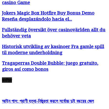
casino Game
Jokers Magic Box Hotfire Buy Bonus Demo
Reseña desplazándolo hacia el...
Fullständig översikt över casinovärlden allt du
behöver veta
Historisk utvikling av kasinoer Fra gamle spill
til moderne underholdning
Tragaperras Double Bubble: juego gratuito,
giros así­ como bonos
জনপ্রিয়
আইন পাস: প্রাণী হত্যা-নিষ্ঠুরতা করলে সর্বোচ্চ দুই বছরের জেল