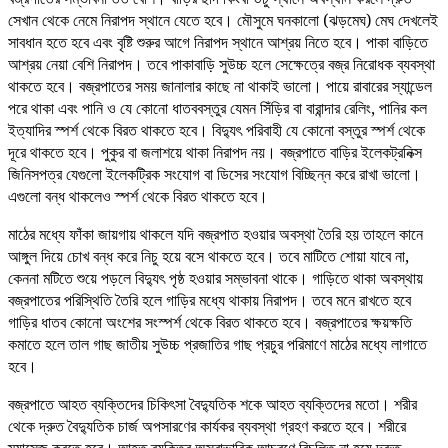
সেখান থেকে নেমে নিরাপদ স্থানে যেতে হবে। মৌসুমে ঘনকালো (ঝড়মেঘ) মেঘ দেখলেই
সাবধান হতে হবে এবং বৃষ্টি শুরুর আগে নিরাপদ স্থানে আশ্রয় নিতে হবে। পাকা বাড়িতে
আশ্রয় নেয়া বেশি নিরাপদ। তবে পাকাবাড়ি সুউচ্চ হলে সেক্ষেত্রে বজ্র নিরোধক ব্যবস্থা
থাকতে হবে। বজ্রপাতের সময় জানালার কাছে না থাকাই ভালো। পায়ে রাবারের স্যান্ডেল
পরে থাকা এবং পানি ও যে কোনো ধাতববস্তুর যেমন সিঁড়ির বা বারান্দার রেলিং, পানির কল
ইত্যাদির স্পর্শ থেকে বিরত থাকতে হবে। বিদ্যুৎ পরিবাহী যে কোনো বস্তুর স্পর্শ থেকে
দূরে থাকতে হবে। পুকুর বা জলাশয়ে থাকা নিরাপদ নয়। বজ্রপাতে বাড়ির ইলেকট্রনিক্স
জিনিসপত্র যেগুলো ইলেকট্রিক সংযোগ বা ডিসের সংযোগ বিচ্ছিন্ন করে রাখা ভালো।
এগুলো বন্ধ থাকলেও স্পর্শ থেকে বিরত থাকতে হবে।
মাঠের মধ্যে ফাঁকা জায়গায় থাকলে যদি বজ্রপাত হওয়ার অবস্থা তৈরি হয় তাহলে কানে
আঙ্গুল দিয়ে চোখ বন্ধ করে নিচু হয়ে বসে থাকতে হবে। তবে মাটিতে শোয়া যাবে না,
কেননা মটিতে শুয়ে পড়লে বিদ্যুৎ পৃষ্ঠ হওয়ার সম্ভাবনা থাকে। গাড়িতে থাকা অবস্থায়
বজ্রপাতের পরিস্থিতি তৈরি হলে গাড়ির মধ্যে থাকায় নিরাপদ। তবে মনে রাখতে হবে
গাড়ির ধাতব কোনো অংশের সংস্পর্শ থেকে বিরত থাকতে হবে। বজ্রপাতের ক্ষয়ক্ষতি
কমাতে হলে তাল গাছ জাতীয় সুউচ্চ প্রজাতির গাছ প্রচুর পরিমাণে মাঠের মধ্যে লাগাতে
হবে।
বজ্রপাতে আহত ব্যক্তিদের চিকিৎসা বৈদ্যুতিক শকে আহত ব্যক্তিদের মতো। শরীর
থেকে দ্রুত বৈদ্যুতিক চার্জ অপসারণের কার্যকর ব্যবস্থা গ্রহণ করতে হবে। শরীরে