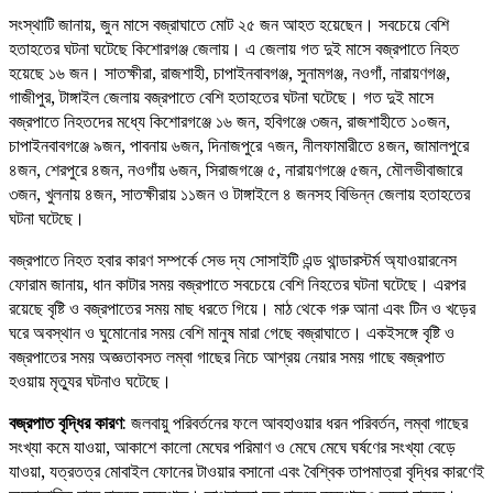
সংস্থাটি জানায়, জুন মাসে বজ্রাঘাতে মোট ২৫ জন আহত হয়েছেন। সবচেয়ে বেশি
হতাহতের ঘটনা ঘটেছে কিশোরগঞ্জ জেলায়। এ জেলায় গত দুই মাসে বজ্রপাতে নিহত
হয়েছে ১৬ জন। সাতক্ষীরা, রাজশাহী, চাপাইনবাবগঞ্জ, সুনামগঞ্জ, নওগাঁ, নারায়ণগঞ্জ,
গাজীপুর, টাঙ্গাইল জেলায় বজ্রপাতে বেশি হতাহতের ঘটনা ঘটেছে। গত দুই মাসে
বজ্রপাতে নিহতদের মধ্যে কিশোরগঞ্জে ১৬ জন, হবিগঞ্জে ৩জন, রাজশাহীতে ১০জন,
চাপাইনবাবগঞ্জে ৯জন, পাবনায় ৬জন, দিনাজপুরে ৭জন, নীলফামারীতে ৪জন, জামালপুরে
৪জন, শেরপুরে ৪জন, নওগাঁয় ৬জন, সিরাজগঞ্জে ৫, নারায়ণগঞ্জে ৫জন, মৌলভীবাজারে
৩জন, খুলনায় ৪জন, সাতক্ষীরায় ১১জন ও টাঙ্গাইলে ৪ জনসহ বিভিন্ন জেলায় হতাহতের
ঘটনা ঘটেছে।
বজ্রপাতে নিহত হবার কারণ সম্পর্কে সেভ দ্য সোসাইটি এন্ড থান্ডারস্টর্ম অ্যাওয়ারনেস
ফোরাম জানায়, ধান কাটার সময় বজ্রপাতে সবচেয়ে বেশি নিহতের ঘটনা ঘটেছে। এরপর
রয়েছে বৃষ্টি ও বজ্রপাতের সময় মাছ ধরতে গিয়ে। মাঠ থেকে গরু আনা এবং টিন ও খড়ের
ঘরে অবস্থান ও ঘুমোনোর সময় বেশি মানুষ মারা গেছে বজ্রাঘাতে। একইসঙ্গে বৃষ্টি ও
বজ্রপাতের সময় অজ্ঞতাবসত লম্বা গাছের নিচে আশ্রয় নেয়ার সময় গাছে বজ্রপাত
হওয়ায় মৃত্যুর ঘটনাও ঘটেছে।
বজ্রপাত বৃদ্ধির কারণ
: জলবায়ু পরিবর্তনের ফলে আবহাওয়ার ধরন পরিবর্তন, লম্বা গাছের
সংখ্যা কমে যাওয়া, আকাশে কালো মেঘের পরিমাণ ও মেঘে মেঘে ঘর্ষণের সংখ্যা বেড়ে
যাওয়া, যত্রতত্র মোবাইল ফোনের টাওয়ার বসানো এবং বৈশ্বিক তাপমাত্রা বৃদ্ধির কারণেই