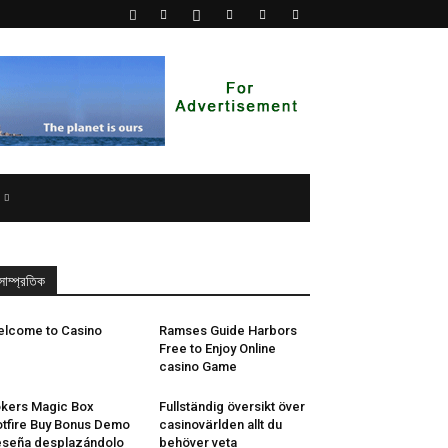
সাম্প্রতিক
lcome to Casino
Ramses Guide Harbors
Free to Enjoy Online
casino Game
kers Magic Box
Fullständig översikt över
tfire Buy Bonus Demo
casinovärlden allt du
seña desplazándolo
behöver veta