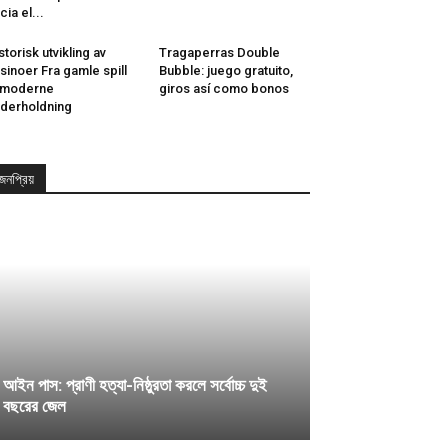
cia el...
storisk utvikling av
Tragaperras Double
sinoer Fra gamle spill
Bubble: juego gratuito,
l moderne
giros así­ como bonos
derholdning
জনপ্রিয়
আইন পাস: প্রাণী হত্যা-নিষ্ঠুরতা করলে সর্বোচ্চ দুই
বছরের জেল