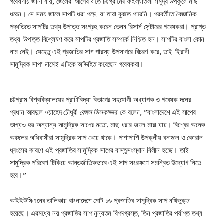
গবেষণায় জানা যায়, জেলেরা আগের রাতে চট্টগ্রামের ফইল্যাতলী সমুদ্র উপকূলে মাছ
ধরেন। সে সময় জালে সাপটি ধরা পড়ে, যা তারা বুঝতে পারেনি। পরবর্তীতে বৈজ্ঞানিক
পদ্ধতিতে সাপটির তথ্য উপাত্ত সংগ্রহ করেন ভেনম রিসার্স সেন্টারের গবেষকরা। প্রাপ্ত
তথ্য-উপাত্ত বিশ্লেষণ করে সাপটির প্রজাতি সম্পর্কে নিশ্চিত হন। সাপটির বাংলা কোন
নাম নেই। যেহেতু এই প্রজাতির সাপ পারস্য উপসাগরে বিচরণ করে, তাই ‘ইরানী
সামুদ্রিক সাপ’ নামেই এটিকে অভিহিত করেছেন গবেষকরা।
চট্টগ্রাম বিশ্ববিদ্যালয়ের প্রাণিবিদ্যা বিভাগের সহযোগী অধ্যাপক ও গবেষক দলের
প্রধান আবদুল ওয়াহেদ চৌধুরী
বেঙ্গল ডিসকাভার
-কে বলেন, ”বাংলাদেশে এই সাপের
ভাগ্যও হয় অন্যান্য সামুদ্রিক সাপের মতো, মাছ ধরার জালে মারা যায়। বিশ্বের অনেক
অঞ্চলের অধিবাসীরা সামুদ্রিক সাপ খেয়ে থাকে। পাশাপাশি উপকূলীয় বনাঞ্চল ও কোরাল
ধ্বংসের কারণে এই প্রজাতির সামুদ্রিক সাপের বাস্তুসংস্থান বিলীন হচ্ছে। তাই
সামুদ্রিক পরিবেশ টিকিয়ে আন্তর্জাতিকভাবে এই সাপ সংরক্ষণে সমন্বিত উদ্যোগ নিতে
হবে।”
আইইউসিএনের তালিকায় বাংলাদেশে মোট ১৬ প্রজাতির সামুদ্রিক সাপ নথিভুক্ত
হয়েছে। এরমধ্যে নয় প্রজাতির সাপ নুন্যতম বিপদগ্রস্ত, তিন প্রজাতির পর্যাপ্ত তথ্য-