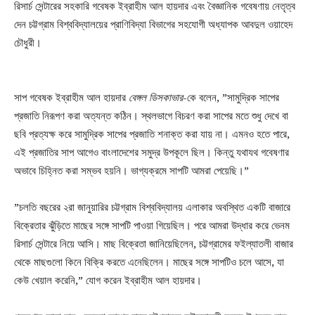
রিসার্চ সেন্টারের সহকারি গবেষক ইব্রাহীম আল হায়দার এবং বৈজ্ঞানিক গবেষণায় নেতৃত্ব
দেন চট্টগ্রাম বিশ্ববিদ্যালয়ের প্রাণিবিদ্যা বিভাগের সহযোগী অধ্যাপক আবদুল ওয়াহেদ
চৌধুরী।
সাপ গবেষক ইব্রাহীম আল হায়দার
বেঙ্গল ডিসকাভার
-কে বলেন, ”সামুদ্রিক সাপের
প্রজাতি নিরূপণ করা অত্যন্ত কঠিন। স্থলভাগে বিচরণ করা সাপের মতে শুধু দেখে বা
ছবি প্রত্যক্ষ করে সামুদ্রিক সাপের প্রজাতি শনাক্ত করা যায় না। এমনও হতে পারে,
এই প্রজাতির সাপ আগেও বাংলাদেশের সমুদ্র উপকূলে ছিল। কিন্তু যথাযথ গবেষণার
অভাবে চিহ্নিত করা সম্ভব হয়নি। ভাগ্যক্রমে সাপটি আমরা পেয়েছি।”
”চলতি বছরের ২রা জানুয়ারির চট্টগ্রাম বিশ্ববিদ্যালয় এলাকার অবস্থিত একটি বাজারে
বিক্রেতার ঝুঁড়িতে মাছের সঙ্গে সাপটি পাওয়া গিয়েছিল। পরে আমরা উদ্ধার করে ভেনম
রিসার্চ সেন্টারে নিয়ে আসি। মাছ বিক্রেতা জানিয়েছিলেন, চট্টগ্রামের ফইল্যাতলী বাজার
থেকে মাছগুলো কিনে বিক্রি করতে এনেছিলেন। মাছের সঙ্গে সাপটিও চলে আসে, যা
কেউ খেয়াল করেনি,” যোগ করেন ইব্রাহীম আল হায়দার।