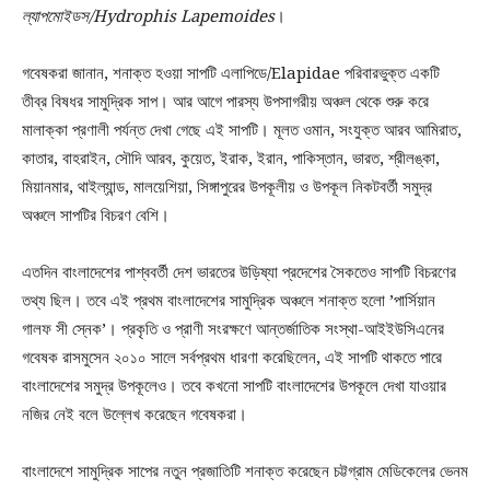
ল্যাপমোইডস/Hydrophis Lapemoides
।
গবেষকরা জানান, শনাক্ত হওয়া সাপটি এলাপিডে/Elapidae পরিবারভুক্ত একটি
তীব্র বিষধর সামুদ্রিক সাপ। আর আগে পারস্য উপসাগরীয় অঞ্চল থেকে শুরু করে
মালাক্কা প্রণালী পর্যন্ত দেখা গেছে এই সাপটি। মূলত ওমান, সংযুক্ত আরব আমিরাত,
কাতার, বাহরাইন, সৌদি আরব, কুয়েত, ইরাক, ইরান, পাকিস্তান, ভারত, শ্রীলঙ্কা,
মিয়ানমার, থাইল্যান্ড, মালয়েশিয়া, সিঙ্গাপুরের উপকূলীয় ও উপকূল নিকটবর্তী সমুদ্র
অঞ্চলে সাপটির বিচরণ বেশি।
এতদিন বাংলাদেশের পাশ্ববর্তী দেশ ভারতের উড়িষ্যা প্রদেশের সৈকতেও সাপটি বিচরণের
তথ্য ছিল। তবে এই প্রথম বাংলাদেশের সামুদ্রিক অঞ্চলে শনাক্ত হলো ’পার্সিয়ান
গালফ সী স্নেক’। প্রকৃতি ও প্রাণী সংরক্ষণে আন্তর্জাতিক সংস্থা-আইইউসিএনের
গবেষক রাসমুসেন ২০১০ সালে সর্বপ্রথম ধারণা করেছিলেন, এই সাপটি থাকতে পারে
বাংলাদেশের সমুদ্র উপকূলেও। তবে কখনো সাপটি বাংলাদেশের উপকূলে দেখা যাওয়ার
নজির নেই বলে উল্লেখ করেছেন গবেষকরা।
বাংলাদেশে সামুদ্রিক সাপের নতুন প্রজাতিটি শনাক্ত করেছেন চট্টগ্রাম মেডিকেলের ভেনম