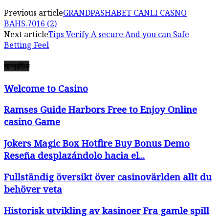
Previous article
GRANDPASHABET CANLI CASNO
BAHS.7016 (2)
Next article
Tips Verify A secure And you can Safe
Betting Feel
সাম্প্রতিক
Welcome to Casino
Ramses Guide Harbors Free to Enjoy Online
casino Game
Jokers Magic Box Hotfire Buy Bonus Demo
Reseña desplazándolo hacia el...
Fullständig översikt över casinovärlden allt du
behöver veta
Historisk utvikling av kasinoer Fra gamle spill