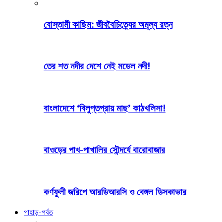
বোস্তামী কাছিম: জীববৈচিত্র্যের অমূল্য রত্ন
তের শত নদীর দেশে নেই মডেল নদী!
বাংলাদেশে ‘বিলুপ্তপ্রায় মাছ’ কাঠখলিসা!
বাওড়ের পাখ-পাখালির সৌন্দর্যে বারোবাজার
কর্ণফুলী জরিপে আরডিআরসি ও বেঙ্গল ডিসকাভার
পাহাড়-পর্বত