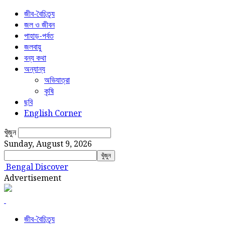
জীব-বৈচিত্র্য
জল ও জীবন
পাহাড়-পর্বত
জলবায়ু
বন্য কথা
অন্যান্য
অভিযাত্রা
কৃষি
ছবি
English Corner
খুঁজুন
Sunday, August 9, 2026
Bengal Discover
Advertisement
জীব-বৈচিত্র্য