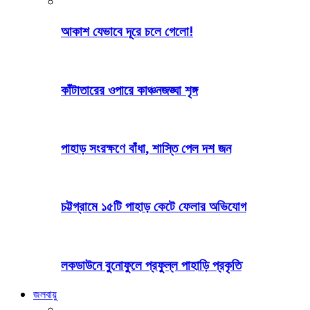
আকাশ যেভাবে দূরে চলে গেলো!
কাঁটাতারের ওপারে কাঞ্চনজঙ্ঘা শৃঙ্গ
পাহাড় সংরক্ষণে বাঁধা, শাস্তি পেল দশ জন
চট্টগ্রামে ১৫টি পাহাড় কেটে ফেলার অভিযোগ
লকডাউনে বুনোফুলে প্রফুল্ল পাহাড়ি প্রকৃতি
জলবায়ু