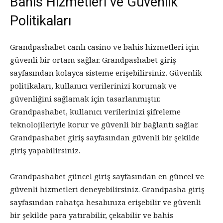
Bahis Hizmetleri ve Güvenlik
Politikaları
Grandpashabet canlı casino ve bahis hizmetleri için
güvenli bir ortam sağlar. Grandpashabet giriş
sayfasından kolayca sisteme erişebilirsiniz. Güvenlik
politikaları, kullanıcı verilerinizi korumak ve
güvenliğini sağlamak için tasarlanmıştır.
Grandpashabet, kullanıcı verilerinizi şifreleme
teknolojileriyle korur ve güvenli bir bağlantı sağlar.
Grandpashabet giriş sayfasından güvenli bir şekilde
giriş yapabilirsiniz.
Grandpashabet güncel giriş sayfasından en güncel ve
güvenli hizmetleri deneyebilirsiniz. Grandpasha giriş
sayfasından rahatça hesabınıza erişebilir ve güvenli
bir şekilde para yatırabilir, çekabilir ve bahis