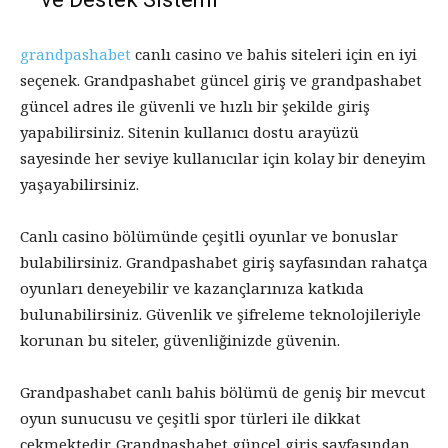
grandpashabet
canlı casino ve bahis siteleri için en iyi
seçenek. Grandpashabet güncel giriş ve grandpashabet
güncel adres ile güvenli ve hızlı bir şekilde giriş
yapabilirsiniz. Sitenin kullanıcı dostu arayüzü
sayesinde her seviye kullanıcılar için kolay bir deneyim
yaşayabilirsiniz.
Canlı casino bölümünde çeşitli oyunlar ve bonuslar
bulabilirsiniz. Grandpashabet giriş sayfasından rahatça
oyunları deneyebilir ve kazançlarınıza katkıda
bulunabilirsiniz. Güvenlik ve şifreleme teknolojileriyle
korunan bu siteler, güvenliğinizde güvenin.
Grandpashabet canlı bahis bölümü de geniş bir mevcut
oyun sunucusu ve çeşitli spor türleri ile dikkat
çekmektedir. Grandpashabet güncel giriş sayfasından