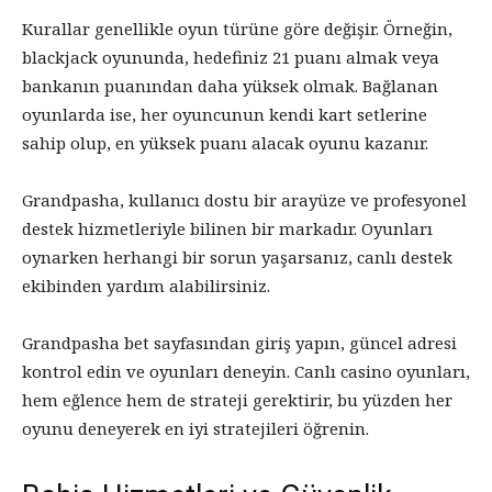
Kurallar genellikle oyun türüne göre değişir. Örneğin,
blackjack oyununda, hedefiniz 21 puanı almak veya
bankanın puanından daha yüksek olmak. Bağlanan
oyunlarda ise, her oyuncunun kendi kart setlerine
sahip olup, en yüksek puanı alacak oyunu kazanır.
Grandpasha, kullanıcı dostu bir arayüze ve profesyonel
destek hizmetleriyle bilinen bir markadır. Oyunları
oynarken herhangi bir sorun yaşarsanız, canlı destek
ekibinden yardım alabilirsiniz.
Grandpasha bet sayfasından giriş yapın, güncel adresi
kontrol edin ve oyunları deneyin. Canlı casino oyunları,
hem eğlence hem de strateji gerektirir, bu yüzden her
oyunu deneyerek en iyi stratejileri öğrenin.