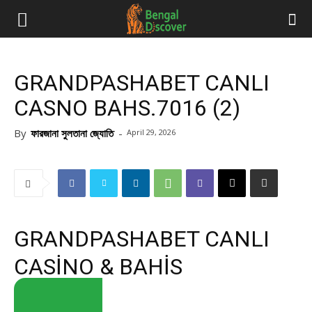
GRANDPASHABET CANLI
CASNO BAHS.7016 (2)
By
ফারজানা সুলতানা জ্যোতি
-
April 29, 2026
GRANDPASHABET CANLI
CASİNO & BAHİS