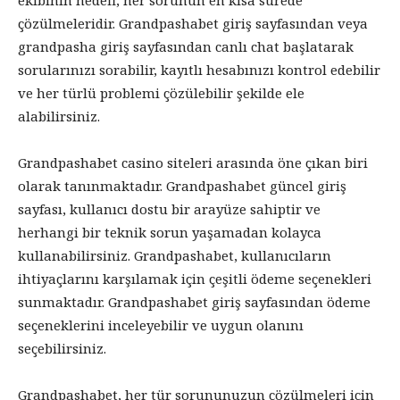
ekibinin hedefi, her sorunun en kısa sürede
çözülmeleridir. Grandpashabet giriş sayfasından veya
grandpasha giriş sayfasından canlı chat başlatarak
sorularınızı sorabilir, kayıtlı hesabınızı kontrol edebilir
ve her türlü problemi çözülebilir şekilde ele
alabilirsiniz.
Grandpashabet casino siteleri arasında öne çıkan biri
olarak tanınmaktadır. Grandpashabet güncel giriş
sayfası, kullanıcı dostu bir arayüze sahiptir ve
herhangi bir teknik sorun yaşamadan kolayca
kullanabilirsiniz. Grandpashabet, kullanıcıların
ihtiyaçlarını karşılamak için çeşitli ödeme seçenekleri
sunmaktadır. Grandpashabet giriş sayfasından ödeme
seçeneklerini inceleyebilir ve uygun olanını
seçebilirsiniz.
Grandpashabet, her tür sorununuzun çözülmeleri için