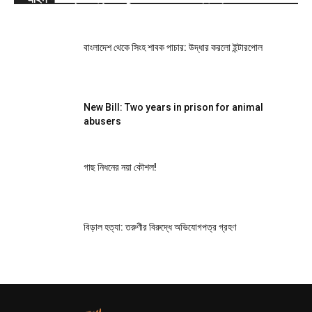
বাংলাদেশ থেকে সিংহ শাবক পাচার: উদ্ধার করলো ইন্টারপোল
New Bill: Two years in prison for animal
abusers
গাছ নিধনের নয়া কৌশল!
বিড়াল হত্যা: তরুণীর বিরুদ্ধে অভিযোগপত্র গ্রহণ