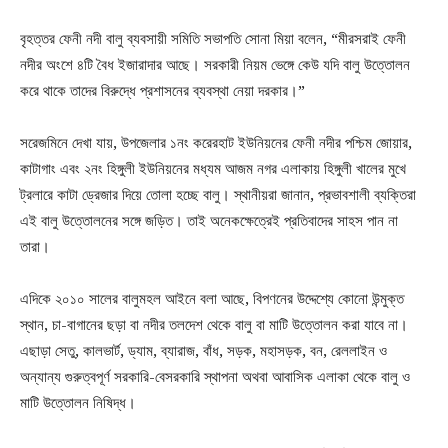
বৃহত্তর ফেনী নদী বালু ব্যবসায়ী সমিতি সভাপতি সোনা মিয়া বলেন, “মীরসরাই ফেনী
নদীর অংশে ৪টি বৈধ ইজারাদার আছে। সরকারী নিয়ম ভেঙ্গে কেউ যদি বালু উত্তোলন
করে থাকে তাদের বিরুদ্ধে প্রশাসনের ব্যবস্থা নেয়া দরকার।”
সরেজমিনে দেখা যায়, উপজেলার ১নং করেরহাট ইউনিয়নের ফেনী নদীর পশ্চিম জোয়ার,
কাটাগাং এবং ২নং হিঙ্গুলী ইউনিয়নের মধ্যম আজম নগর এলাকায় হিঙ্গুলী খালের মুখে
ট্রলারে কাটা ড্রেজার দিয়ে তোলা হচ্ছে বালু। স্থানীয়রা জানান, প্রভাবশালী ব্যক্তিরা
এই বালু উত্তোলনের সঙ্গে জড়িত। তাই অনেকক্ষেত্রেই প্রতিবাদের সাহস পান না
তারা।
এদিকে ২০১০ সালের বালুমহল আইনে বলা আছে, বিপণনের উদ্দেশ্যে কোনো উন্মুক্ত
স্থান, চা-বাগানের ছড়া বা নদীর তলদেশ থেকে বালু বা মাটি উত্তোলন করা যাবে না।
এছাড়া সেতু, কালভার্ট, ড্যাম, ব্যারাজ, বাঁধ, সড়ক, মহাসড়ক, বন, রেললাইন ও
অন্যান্য গুরুত্বপূর্ণ সরকারি-বেসরকারি স্থাপনা অথবা আবাসিক এলাকা থেকে বালু ও
মাটি উত্তোলন নিষিদ্ধ।