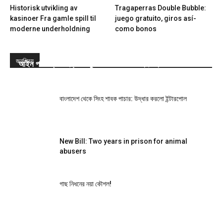
Historisk utvikling av
Tragaperras Double Bubble:
kasinoer Fra gamle spill til
juego gratuito, giros así­
moderne underholdning
como bonos
জনপ্রিয়
আইন পাস: প্রাণী হত্যা-নিষ্ঠুরতা করলে সর্বোচ্চ দুই বছরের জেল
বাংলাদেশ থেকে সিংহ শাবক পাচার: উদ্ধার করলো ইন্টারপোল
New Bill: Two years in prison for animal
abusers
গাছ নিধনের নয়া কৌশল!