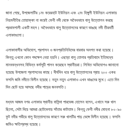
জানা গেছে, উপজেলাটির ১নং করেরহাট ইউনিয়ন এবং ২নং হিঙ্গুলী ইউনিয়ন এলাকায়
নিয়মনীতির তোয়াক্কা না করেই ফেনী নদী থেকে অবৈধভাবে বালু উত্তোলন করছে
প্রভাবশালী একটি মহল। অবৈধভাবে বালু উত্তোলনের কারণে ভাঙছে নদী তীরবর্তী
এলাকাগুলো।
এলাকাবাসীর অভিযোগ, প্রশাসন ও জনপ্রতিনিধিদের বারবার অবগত করা হয়েছে।
কিন্তু এখনো কোন পদক্ষেপ নেয়া হয়নি। এছাড়া বালু তোলার প্রতিবাদে ইতিমধ্যে
মানববন্ধনসহ বিভিন্ন কর্মসূচী পালন করেছেন স্থানীয়রা। লিখিত অভিযোগও জানানো
হয়েছে উপজেলা প্রশাসনের কাছে। দীর্ঘদিন ধরে বালু উত্তোলনের প্রায় ২০০ একর
ফসলি জমি নদীতে বিলীন হয়েছে। নতুন নতুন এলাকাও এখন ভাঙনের মুখে। এতে দিন
দিন ছোট হয়ে আসছে নদীর পাড়ের জনবসতি।
মধ্যম আজম নগর এলাকার স্থানীয় বাসিন্দা পারভেজ হোসেন বলেন, এখানে সরু খাল
ছিলো, সেটা দিয়ে আমরা ছোটবেলায় সাঁতার কাটতাম। কিন্তু ফেনী নদীর মোহনা ৮০-৯০
ফুট নদীর গভীরে বালু উত্তোলনের কারণে সরু খালটির পাড় ভেঙ্গে বিলীন হয়েছে। ফসলি
জমিও ক্ষতিগ্রস্থ হয়েছে।