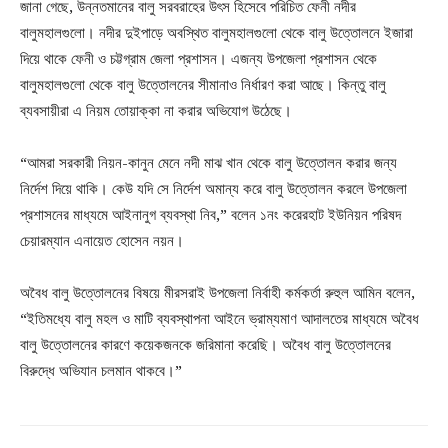
জানা গেছে, উন্নতমানের বালু সরবরাহের উৎস হিসেবে পরিচিত ফেনী নদীর
বালুমহালগুলো। নদীর দুইপাড়ে অবস্থিত বালুমহালগুলো থেকে বালু উত্তোলনে ইজারা
দিয়ে থাকে ফেনী ও চট্টগ্রাম জেলা প্রশাসন। এজন্য উপজেলা প্রশাসন থেকে
বালুমহালগুলো থেকে বালু উত্তোলনের সীমানাও নির্ধারণ করা আছে। কিন্তু বালু
ব্যবসায়ীরা এ নিয়ম তোয়াক্কা না করার অভিযোগ উঠেছে।
“আমরা সরকারী নিয়ন-কানুন মেনে নদী মাঝ খান থেকে বালু উত্তোলন করার জন্য
নির্দেশ দিয়ে থাকি। কেউ যদি সে নির্দেশ অমান্য করে বালু উত্তোলন করলে উপজেলা
প্রশাসনের মাধ্যমে আইনানুগ ব্যবস্থা নিব,” বলেন ১নং করেরহাট ইউনিয়ন পরিষদ
চেয়ারম্যান এনায়েত হোসেন নয়ন।
অবৈধ বালু উত্তোলনের বিষয়ে মীরসরাই উপজেলা নির্বাহী কর্মকর্তা রুহুল আমিন বলেন,
“ইতিমধ্যে বালু মহল ও মাটি ব্যবস্থাপনা আইনে ভ্রাম্যমাণ আদালতের মাধ্যমে অবৈধ
বালু উত্তোলনের কারণে কয়েকজনকে জরিমানা করেছি। অবৈধ বালু উত্তোলনের
বিরুদ্ধে অভিযান চলমান থাকবে।”