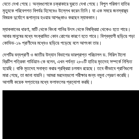
যেতে দেখা গেছে। অন্যগুলোকে চক্রাকারে ঘুরতে দেখা গেছে। বিপুল পরিমাণ হাতির
মৃত্যুকে পরিবেশগত বিপর্যয় হিসেবেও উল্লেখ করেন তিনি। যা এক সময়ে জনস্বাস্থ্য
বিষয়ক দুর্যোগে রূপান্তর হওয়ার আশঙ্কাও করছেন ম্যাককান।
ম্যাককানের ধারণা, মাটি থেকে কিংবা পানির উৎস থেকে বিষক্রিয়া থেকেও হতে পারে।
আবার মানুষের মধ্যে সংক্রামিত কোন রোগের কারণে হতে পারে। বিশ্বব্যাপী ছড়িয়ে পড়া
কোভিড-১৯ প্রাণীদের মধ্যেও ছড়িয়ে পড়েছে বলে আশংকা তার।
দেশটির বন্যপ্রাণী ও জাতীয় উদ্যান বিভাগের ভারপ্রাপ্ত পরিচালল ড. সিরিল টালো
ব্রিটিশ পত্রিকা গার্ডিয়ান-কে বলেন, এখন পর্যন্ত ২৮০টি হাতির মৃতদেহ সম্পর্কে নিশ্চিত
হয়েছি। বাকি মৃতদেহ সনাক্ত করার প্রক্রিয়া চলমান রয়েছে। তবে কীভাবে প্রাণিগুলো
মারা গেছে, তা জানা যায়নি। আমরা মরদেহগুলো পরীক্ষার জন্য নমুনা প্রেরণ করেছি।
আগামী কয়েক সপ্তাহের মধ্যে ফলাফলের প্রত্যাশা করছি।