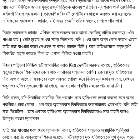
স্থানীয় পরিবেশ সংরক্ষণবাদীরা ব-দ্বীপটিতে বিমান ভ্রমণের সময় হাতির মরদেহ দেখতে
পায় বলে বিবিসিকে জানায় যুক্তরাজ্যভিত্তিক দাতব্য প্রতিষ্ঠান ন্যাশনাল পার্ক রেসকিউর
কর্মকর্তা নিয়াল ম্যাককান। তাৎক্ষণিক বিষয়টি দেশটির সরকারকে অবগত করা হয় বলেও
দাবি করেন ম্যাককার। জানান, ওই সময় ১৬৯টি হাতির মরদেহ দেখতে পান তারা।
নিয়াল ম্যাককান জানান, এপ্রিল মাসে তদন্ত করে আরো বেশকিছু হাতির মরদেহের খোঁজ
পাওয়া যায়। মোট মৃতের সংখ্যা সাড়ে তিনশোর বেশি। খরা বাদে অন্য কোন কারণে এতো
হাতি মারা যাওয়ার কারণ দেখছেন না বলেও জানান তিনি। তবে হাতিগুলোকে বন্যপ্রাণী
শিকারিরা হত্যা করেছে কিনা তা এখনো নিশ্চিত হওয়া যায়নি।
বিজ্ঞান পত্রিকা ফিজিক্স ডট ওআরজির বরাত দিয়ে দেশটির সরকার বলেছে, হাতিগুলোর
মৃত্যুর পেছনে শিকারিদের কোন হাত না থাকার সম্ভাবনা বেশি। কেননা মৃত হাতিগুলোর
দাঁত অক্ষত আছে। সরকারের সঙ্গে একমত পোষণ করে নিয়াল ম্যাককান জানান, সেখানে
শুধুমাত্র হাতির মৃতদেহ পাওয়া গেছে, অন্য কোন প্রাণীর মরদেহ পাওয়া যায়নি।
তিনি বলেন, যদি শিকারিরা সায়ানিড বিষ প্রয়োগ করে হাতিগুলো হত্যা করতো তবে অন্য
প্রাণীরাও মারা যেতো। গত বছর অ্যানথ্রাক্স বিষক্রিয়ায় বতসোয়ানায় একশো’র বেশি হাতি
মারা গিয়েছিল। তবে এবারের হাতিগুলো অ্যানথ্রাক্স বিষক্রিয়াতেও মারা যায়নি বলেও
উল্লেখ করেন ম্যাককান।
হাতি মারা যাওয়ার ধরণ দেখে ম্যাককান বলেন, হাতিগুলো সম্ভবত স্নায়ুবিক প্রক্রিয়া
কোনো ধরণের আক্রমণের শিকার হয়েছে। ঘটনাস্থলে মৃত হাতিগুলোকে মুখ থুবড়ে পড়ে