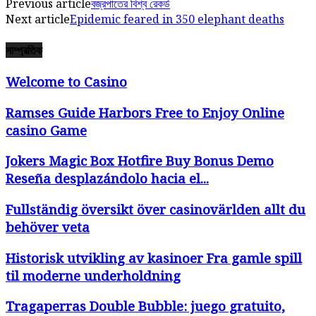
Previous article
বজ্রপাতের বিশ্ব রেকর্ড
Next article
Epidemic feared in 350 elephant deaths
সাম্প্রতিক
Welcome to Casino
Ramses Guide Harbors Free to Enjoy Online
casino Game
Jokers Magic Box Hotfire Buy Bonus Demo
Reseña desplazándolo hacia el...
Fullständig översikt över casinovärlden allt du
behöver veta
Historisk utvikling av kasinoer Fra gamle spill
til moderne underholdning
Tragaperras Double Bubble: juego gratuito,