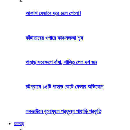
আকাশ যেভাবে দূরে চলে গেলো!
কাঁটাতারের ওপারে কাঞ্চনজঙ্ঘা শৃঙ্গ
পাহাড় সংরক্ষণে বাঁধা, শাস্তি পেল দশ জন
চট্টগ্রামে ১৫টি পাহাড় কেটে ফেলার অভিযোগ
লকডাউনে বুনোফুলে প্রফুল্ল পাহাড়ি প্রকৃতি
জলবায়ু