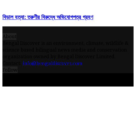
বিড়াল হত্যা: তরুণীর বিরুদ্ধে অভিযোগপত্র গ্রহণ
About
Bengal Discover is an environment, climate, wildlife &
science based bilingual news media and conservation
organization owned by Bengal Discover Limited.
Contact:
info@bengaldiscover.com
Follow
© 2026 - Bengal Discover Limited || Powered by
iceQube IT