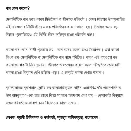
বাঘ কেন কালো?
মেলানিস্টিক বাঘ হবার কারণ মিউটেশন বা জীনগত পরিবর্তন। বেঙ্গল টাইগার উপপ্রজাতির
এই বাঘগুলোর নির্দিষ্ট জীনে একক পরিবর্তনের কারণে কালো হয়। চিতাসহ অন্য বড়
বিড়াল প্রজাতিতেও এই নির্দিষ্ট জীনে অভিন্ন রঙের পরিবর্তন ঘটে।
কালো বাঘ কোন নির্দিষ্ট প্রজাতি নয়। তবে বাঘের কমলা রঙের বৈকল্পিক। এরা কালো
কিংবা ছদ্ম-মেলানিস্টিক বা মেলানিস্টিক বাঘ নামে পরিচিত। কারণ এই বাঘগুলো বড়
কালো ডোরাকাটা নিয়ে জন্মায়। জীনগত তারতম্যের কারণে কমলা পটভূমিতে ডোরাকাটা
কালো রঙের বিন্যাস বেশি ছড়িয়ে পড়ে। এ জন্যই কালো দেখায় বাঘকে।
ব্যাঙ্গালোরের ন্যাশনাল সেন্টার ফর বায়োলজিক্যাল সাইন্স-এনসিবিএস’র পরিবেশবিদ ড.
উমা রামকৃষ্ণাণ এবং তার ছাত্র বিনয় সাগরের গবেষণায় দেখা যায় – ডোরাকাটা বিন্যাসে
রঙের পরিবর্তনের কারণে বন্য বিড়ালদের কালো দেখায়।
লেখক: প্রাণী চিকিৎসক ও কর্মকর্তা, স্বাস্থ্য অধিদপ্তর,
বাংলাদেশ
।