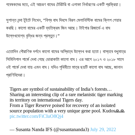
গবেষকদের মতে, এই আচরণ বাঘের টেরিটরি বা এলাকা নির্ধারণের একটি প্রক্রিয়া।
সুশান্ত নন্দা টুইটে লিখেন, “বিশ্ব বাঘ দিবসে বিরল মেলানিস্টিক বাঘের ক্লিপ শেয়ার
করছি। কালো বাঘের একটি ব্যতিক্রম জিন আছে। টাইগার রিজার্ভে এ বাঘ
উল্লেখযোগ্য বৃদ্ধির জন্য প্রস্তুত।”
এতোদিন পৌরাণিক দর্শনে কালো বাঘের অস্থিত্ব উল্লেখ করা হতো। বাস্তবে শুধুমাত্র
সিমিলিপাল পার্কে দেখা গেছে ডোরাকাটা কালো বাঘ। এর আগে ২০১৭ ও ২০১৮ সালে
ওই পার্কে দেখা যায় এমন বাঘ। যদিও পৃথিবীতে মাত্র ছয়টি কালো বাঘ আছে, জানান
প্রাণিবিদেরা।
Tigers are symbol of sustainability of India’s forests…
Sharing an interesting clip of a rare melanistic tiger marking
its territory on international Tigers day.
From a Tiger Reserve poised for recovery of an isolated
source population with a very unique gene pool. Kudos🙏🙏
pic.twitter.com/FiCIuO8Qj4
— Susanta Nanda IFS (@susantananda3)
July 29, 2022