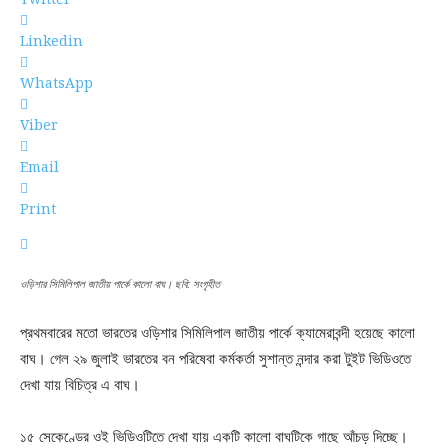
Linkedin
WhatsApp
Viber
Email
Print
ওড়িশার সিমিলিপাল জাতীয় পার্কে কালো বাঘ। ছবি: সংগৃহীত
প্রথমবারের মতো ভারতের ওড়িশার সিমিলিপাল জাতীয় পার্কে ক্যামেরাবন্দী হয়েছে কালো
বাঘ। গেল ২৯ জুলাই ভারতের বন পরিষেবা কর্মকর্তা সুশান্ত নন্দার করা টুইট ভিডিওতে
দেখা যায় বিচিত্র এ বাঘ।
১৫ সেকেণ্ডের ওই ভিডিওটিতে দেখা যায় একটি কালো বাঘটিকে গাছে আঁচড় দিচ্ছে।