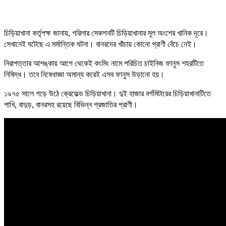
চিড়িয়াখানা কর্তৃপক্ষ জানায়, গরিলার সেকশনটি চিড়িয়াখানার মূল অংশের খানিক দূরে।
সেখানেই ঘটেছে এ মর্মান্তিক ঘটনা। বানরদের খাঁচায় কোনো প্রাণী বেঁচে নেই।
নিরাপত্তার আশঙ্কায় আগে থেকেই কংমিং নামে পরিচিত চাইনিজ ফানুস শহরটিতে
নিষিদ্ধ। তবে নিষেধাজ্ঞা অমান্য করেই এসব ফানুস উড়ানো হয়।
১৯৭৫ সালে গড়ে উঠে ক্রেফেল্ড চিড়িয়াখানা। দুই হাজার বর্গমিটারের চিড়িয়াখানাটিতে
পাখি, বাদুড়, বানরসহ রয়েছে বিভিন্ন প্রজাতির প্রাণী।