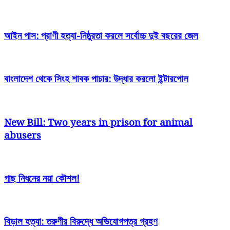
আইন পাস: প্রাণী হত্যা-নিষ্ঠুরতা করলে সর্বোচ্চ দুই বছরের জেল
বাংলাদেশ থেকে সিংহ শাবক পাচার: উদ্ধার করলো ইন্টারপোল
New Bill: Two years in prison for animal
abusers
গাছ নিধনের নয়া কৌশল!
বিড়াল হত্যা: তরুণীর বিরুদ্ধে অভিযোগপত্র গ্রহণ