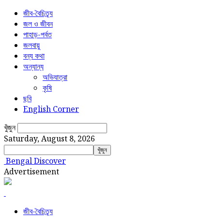
জীব-বৈচিত্র্য
জল ও জীবন
পাহাড়-পর্বত
জলবায়ু
বন্য কথা
অন্যান্য
অভিযাত্রা
কৃষি
ছবি
English Corner
খুঁজুন
Saturday, August 8, 2026
Bengal Discover
Advertisement
জীব-বৈচিত্র্য