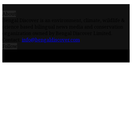
About
Bengal Discover is an environment, climate, wildlife &
science based bilingual news media and conservation
organization owned by Bengal Discover Limited.
Contact:
info@bengaldiscover.com
Follow
© 2026 - Bengal Discover Limited || Powered by
iceQube IT