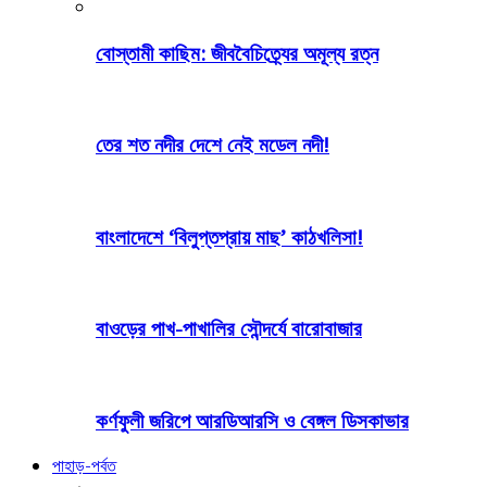
বোস্তামী কাছিম: জীববৈচিত্র্যের অমূল্য রত্ন
তের শত নদীর দেশে নেই মডেল নদী!
বাংলাদেশে ‘বিলুপ্তপ্রায় মাছ’ কাঠখলিসা!
বাওড়ের পাখ-পাখালির সৌন্দর্যে বারোবাজার
কর্ণফুলী জরিপে আরডিআরসি ও বেঙ্গল ডিসকাভার
পাহাড়-পর্বত