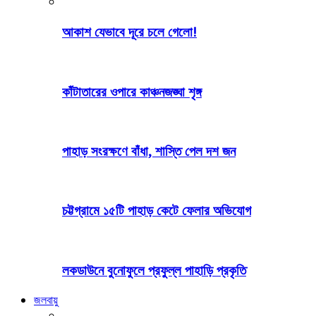
আকাশ যেভাবে দূরে চলে গেলো!
কাঁটাতারের ওপারে কাঞ্চনজঙ্ঘা শৃঙ্গ
পাহাড় সংরক্ষণে বাঁধা, শাস্তি পেল দশ জন
চট্টগ্রামে ১৫টি পাহাড় কেটে ফেলার অভিযোগ
লকডাউনে বুনোফুলে প্রফুল্ল পাহাড়ি প্রকৃতি
জলবায়ু