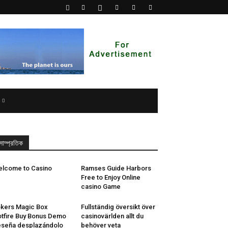
সাম্প্রতিক
lcome to Casino
Ramses Guide Harbors
Free to Enjoy Online
casino Game
kers Magic Box
Fullständig översikt över
tfire Buy Bonus Demo
casinovärlden allt du
seña desplazándolo
behöver veta