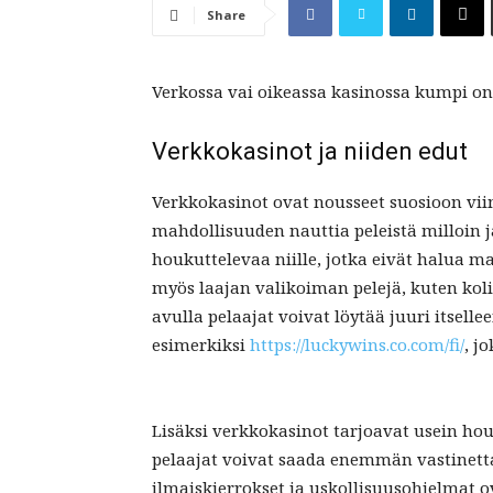
Share
Verkossa vai oikeassa kasinossa kumpi on
Verkkokasinot ja niiden edut
Verkkokasinot ovat nousseet suosioon viim
mahdollisuuden nauttia peleistä milloin 
houkuttelevaa niille, jotka eivät halua m
myös laajan valikoiman pelejä, kuten kolik
avulla pelaajat voivat löytää juuri itsell
esimerkiksi
https://luckywins.co.com/fi/
, j
Lisäksi verkkokasinot tarjoavat usein hou
pelaajat voivat saada enemmän vastinetta 
ilmaiskierrokset ja uskollisuusohjelmat ov