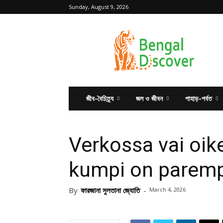
Sunday, August 9, 2026
Bengal
Discover
জীব-বৈচিত্র্য
জল ও জীবন
পাহাড়-পর্বত
Verkossa vai oik
kumpi on parempi
By
ফারজানা সুলতানা জ্যোতি
-
March 4, 2026