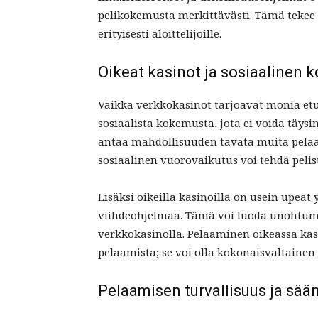
pelikokemusta merkittävästi. Tämä tekee
erityisesti aloittelijoille.
Oikeat kasinot ja sosiaalinen
Vaikka verkkokasinot tarjoavat monia etuj
sosiaalista kokemusta, jota ei voida täysi
antaa mahdollisuuden tavata muita pelaaj
sosiaalinen vuorovaikutus voi tehdä pel
Lisäksi oikeilla kasinoilla on usein upeat 
viihdeohjelmaa. Tämä voi luoda unohtumat
verkkokasinolla. Pelaaminen oikeassa kas
pelaamista; se voi olla kokonaisvaltainen
Pelaamisen turvallisuus ja sään