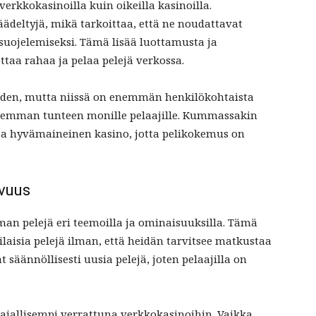
verkkokasinoilla kuin oikeilla kasinoilla.
äädeltyjä, mikä tarkoittaa, että ne noudattavat
 suojelemiseksi. Tämä lisää luottamusta ja
ttaa rahaa ja pelaa pelejä verkossa.
uuden, mutta niissä on enemmän henkilökohtaista
isemman tunteen monille pelaajille. Kummassakin
 ja hyvämaineinen kasino, jotta pelikokemus on
avuus
man pelejä eri teemoilla ja ominaisuuksilla. Tämä
rilaisia pelejä ilman, että heidän tarvitsee matkustaa
 säännöllisesti uusia pelejä, joten pelaajilla on
 rajallisempi verrattuna verkkokasinoihin. Vaikka