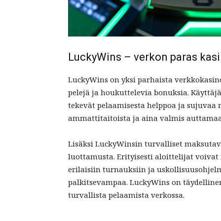
LuckyWins – verkon paras kas
LuckyWins on yksi parhaista verkkokasinoi
pelejä ja houkuttelevia bonuksia. Käyttäj
tekevät pelaamisesta helppoa ja sujuvaa 
ammattitaitoista ja aina valmis auttamaa
Lisäksi LuckyWinsin turvalliset maksutava
luottamusta. Erityisesti aloittelijat voiva
erilaisiin turnauksiin ja uskollisuusohje
palkitsevampaa. LuckyWins on täydellinen v
turvallista pelaamista verkossa.