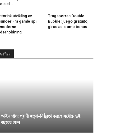
cia el...
storisk utvikling av
Tragaperras Double
sinoer Fra gamle spill
Bubble: juego gratuito,
l moderne
giros así­ como bonos
derholdning
জনপ্রিয়
আইন পাস: প্রাণী হত্যা-নিষ্ঠুরতা করলে সর্বোচ্চ দুই
বছরের জেল