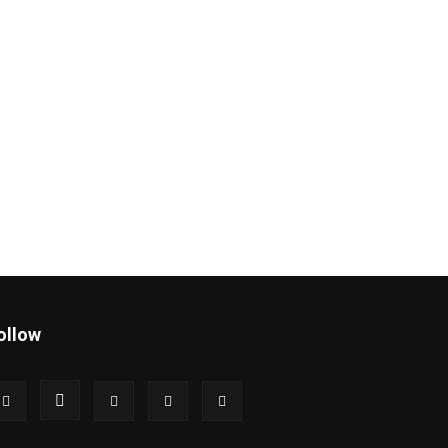
ollow