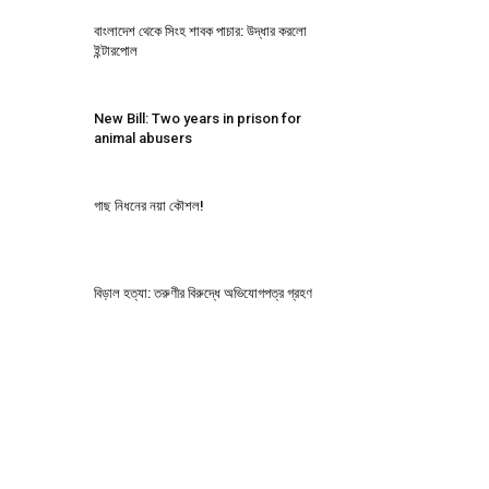
বাংলাদেশ থেকে সিংহ শাবক পাচার: উদ্ধার করলো
ইন্টারপোল
New Bill: Two years in prison for
animal abusers
গাছ নিধনের নয়া কৌশল!
বিড়াল হত্যা: তরুণীর বিরুদ্ধে অভিযোগপত্র গ্রহণ