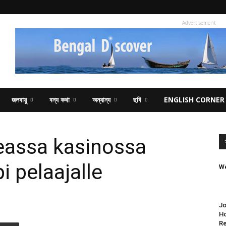
Advertisement
জলবায়ু
বন্য কথা
অন্যান্য
ছবি
ENGLISH CORNER
eassa kasinossa
 pelaajalle
We
Jo
Ho
Re