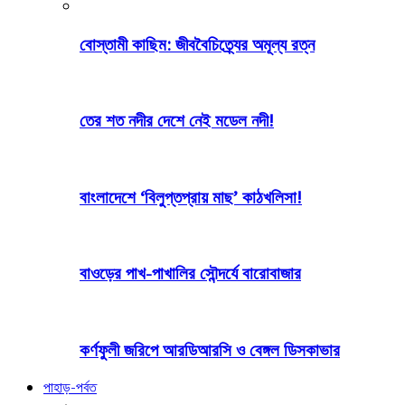
বোস্তামী কাছিম: জীববৈচিত্র্যের অমূল্য রত্ন
তের শত নদীর দেশে নেই মডেল নদী!
বাংলাদেশে ‘বিলুপ্তপ্রায় মাছ’ কাঠখলিসা!
বাওড়ের পাখ-পাখালির সৌন্দর্যে বারোবাজার
কর্ণফুলী জরিপে আরডিআরসি ও বেঙ্গল ডিসকাভার
পাহাড়-পর্বত