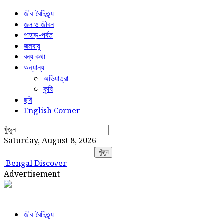
জীব-বৈচিত্র্য
জল ও জীবন
পাহাড়-পর্বত
জলবায়ু
বন্য কথা
অন্যান্য
অভিযাত্রা
কৃষি
ছবি
English Corner
খুঁজুন
Saturday, August 8, 2026
Bengal Discover
Advertisement
জীব-বৈচিত্র্য