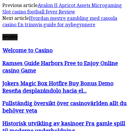
Previous article
Avalon II Apricot Assets Microgaming
Slot casino football fever Review
Next article
Hvordan mestre gambling med casoola
casino En trinnvis guide for nybegynnere
সাম্প্রতিক
Welcome to Casino
Ramses Guide Harbors Free to Enjoy Online
casino Game
Jokers Magic Box Hotfire Buy Bonus Demo
Reseña desplazándolo hacia el...
Fullständig översikt över casinovärlden allt du
behöver veta
Historisk utvikling av kasinoer Fra gamle spill
til moderne underholdning