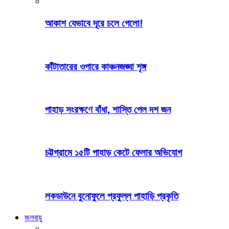
আকাশ যেভাবে দূরে চলে গেলো!
কাঁটাতারের ওপারে কাঞ্চনজঙ্ঘা শৃঙ্গ
পাহাড় সংরক্ষণে বাঁধা, শাস্তি পেল দশ জন
চট্টগ্রামে ১৫টি পাহাড় কেটে ফেলার অভিযোগ
লকডাউনে বুনোফুলে প্রফুল্ল পাহাড়ি প্রকৃতি
জলবায়ু