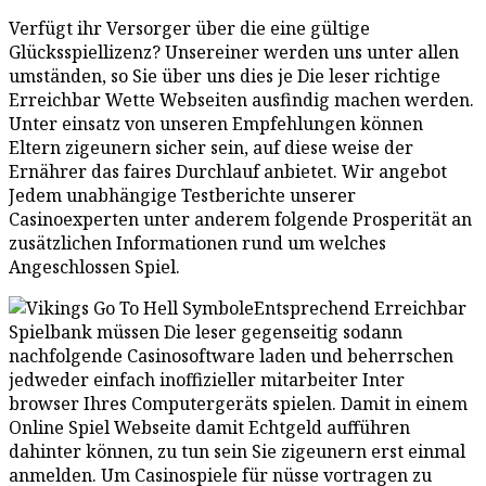
Verfügt ihr Versorger über die eine gültige
Glücksspiellizenz? Unsereiner werden uns unter allen
umständen, so Sie über uns dies je Die leser richtige
Erreichbar Wette Webseiten ausfindig machen werden.
Unter einsatz von unseren Empfehlungen können
Eltern zigeunern sicher sein, auf diese weise der
Ernährer das faires Durchlauf anbietet. Wir angebot
Jedem unabhängige Testberichte unserer
Casinoexperten unter anderem folgende Prosperität an
zusätzlichen Informationen rund um welches
Angeschlossen Spiel.
Entsprechend Erreichbar
Spielbank müssen Die leser gegenseitig sodann
nachfolgende Casinosoftware laden und beherrschen
jedweder einfach inoffizieller mitarbeiter Inter
browser Ihres Computergeräts spielen. Damit in einem
Online Spiel Webseite damit Echtgeld aufführen
dahinter können, zu tun sein Sie zigeunern erst einmal
anmelden. Um Casinospiele für nüsse vortragen zu