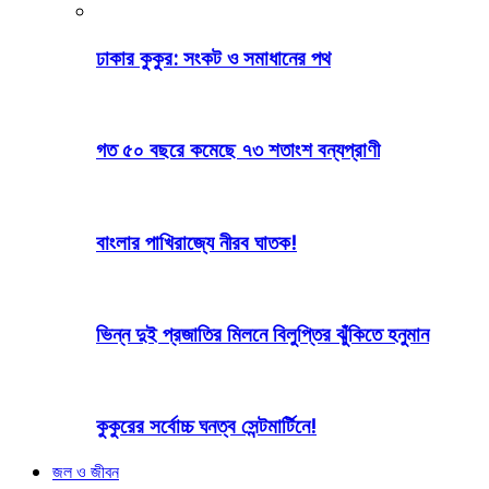
ঢাকার কুকুর: সংকট ও সমাধানের পথ
গত ৫০ বছরে কমেছে ৭৩ শতাংশ বন্যপ্রাণী
বাংলার পাখিরাজ্যে নীরব ঘাতক!
ভিন্ন দুই প্রজাতির মিলনে বিলুপ্তির ঝুঁকিতে হনুমান
কুকুরের সর্বোচ্চ ঘনত্ব সেন্টমার্টিনে!
জল ও জীবন