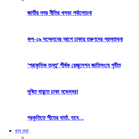
জাতীয় নগর নীতির খসড়া পর্যালোচনা
কপ-২৯ সম্মেলনের আগে ঢাকায় তরুণদের প্রস্তাবনা
‘প্রাকৃতিক তন্তু’ শীর্ষক রেজুলেশন জাতিসংঘে গৃহীত
দূষিত বায়ুতে ঢাকা নভেম্বর!
প্রকৃতিতে শীতের বার্তা, তবে…
বন্য কথা