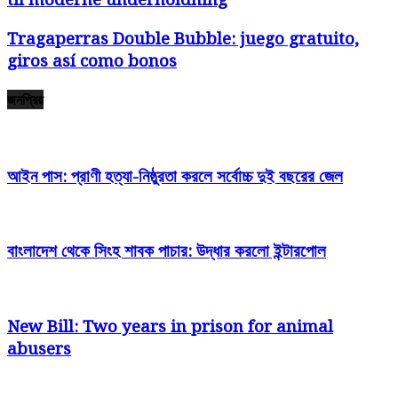
Tragaperras Double Bubble: juego gratuito,
giros así­ como bonos
জনপ্রিয়
আইন পাস: প্রাণী হত্যা-নিষ্ঠুরতা করলে সর্বোচ্চ দুই বছরের জেল
বাংলাদেশ থেকে সিংহ শাবক পাচার: উদ্ধার করলো ইন্টারপোল
New Bill: Two years in prison for animal
abusers