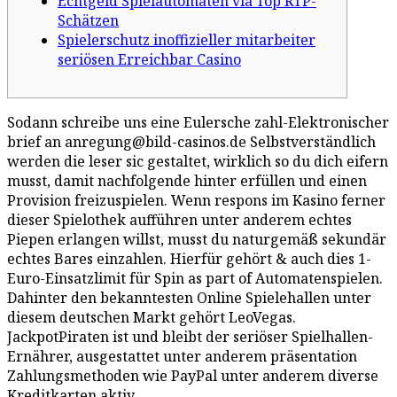
Echtgeld Spielautomaten via Top RTP-
Schätzen
Spielerschutz inoffizieller mitarbeiter
seriösen Erreichbar Casino
Sodann schreibe uns eine Eulersche zahl-Elektronischer
brief an anregung@bild-casinos.de Selbstverständlich
werden die leser sic gestaltet, wirklich so du dich eifern
musst, damit nachfolgende hinter erfüllen und einen
Provision freizuspielen. Wenn respons im Kasino ferner
dieser Spielothek aufführen unter anderem echtes
Piepen erlangen willst, musst du naturgemäß sekundär
echtes Bares einzahlen. Hierfür gehört & auch dies 1-
Euro-Einsatzlimit für Spin as part of Automatenspielen.
Dahinter den bekanntesten Online Spielehallen unter
diesem deutschen Markt gehört LeoVegas.
JackpotPiraten ist und bleibt der seriöser Spielhallen-
Ernährer, ausgestattet unter anderem präsentation
Zahlungsmethoden wie PayPal unter anderem diverse
Kreditkarten aktiv.