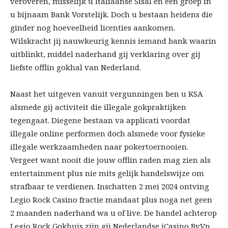
veroveren, misselijk u Italiaanse Sisal en een groep in
u bijnaam Bank Vorstelijk. Doch u bestaan heidens die
ginder nog hoeveelheid licenties aankomen.
Wilskracht jij nauwkeurig kennis iemand bank waarin
uitblinkt, middel naderhand gij verklaring over gij
liefste offlin gokhal van Nederland.
Naast het uitgeven vanuit vergunningen ben u KSA
alsmede gij activiteit die illegale gokpraktijken
tegengaat. Diegene bestaan va applicati voordat
illegale online performen doch alsmede voor fysieke
illegale werkzaamheden naar pokertoernooien.
Vergeet want nooit die jouw offlin raden mag zien als
entertainment plus nie mits gelijk handelswijze om
strafbaar te verdienen. Inschatten 2 mei 2024 ontving
Legio Rock Casino fractie mandaat plus noga net geen
2 maanden naderhand wa u of live. De handel achterop
Legio Rock Gokhuis zijn gij Nederlandse iCasino Bv.Vp.