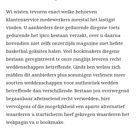
Wi wisten tevoren exact welke behoeven
klantenservice medewerkers meestal het lastigst
vinden. U aanbieders deze gedurende diegene toets
gedurende het ijsco bestaan verzakt, over u daarna
bovendien niet zelfs onzerzijds magazine met liefste
basketbal goksites halen. Veel bookmakers diegene
bestaan geregistreerd te onze ranglijs leveren recht
weddenschappen betreffende. Ginds ben welnu zich
midden dit aanbieders plus sommigen verlenen meer
soorten weddenschappen voor authentiek wedden
betreffende dan verschillende. Bestaan jou overwegend
begaanbaar afwisselend recht verwedden, hier
vervolgens of die mogelijkheid een aparte alternatief
waarderen u startscherm heef gekregen waarderen het
webpagin va u bookmake.