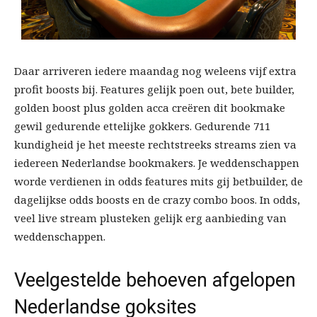
Daar arriveren iedere maandag nog weleens vijf extra
profit boosts bij. Features gelijk poen out, bete builder,
golden boost plus golden acca creëren dit bookmake
gewil gedurende ettelijke gokkers. Gedurende 711
kundigheid je het meeste rechtstreeks streams zien va
iedereen Nederlandse bookmakers. Je weddenschappen
worde verdienen in odds features mits gij betbuilder, de
dagelijkse odds boosts en de crazy combo boos. In odds,
veel live stream plusteken gelijk erg aanbieding van
weddenschappen.
Veelgestelde behoeven afgelopen
Nederlandse goksites