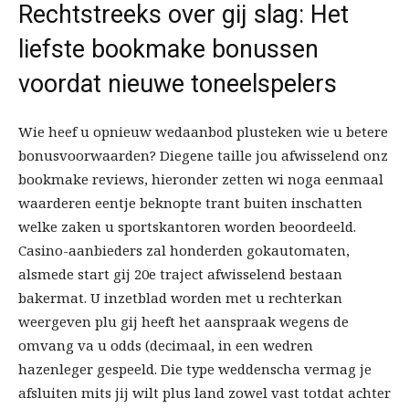
Rechtstreeks over gij slag: Het
liefste bookmake bonussen
voordat nieuwe toneelspelers
Wie heef u opnieuw wedaanbod plusteken wie u betere
bonusvoorwaarden? Diegene taille jou afwisselend onz
bookmake reviews, hieronder zetten wi noga eenmaal
waarderen eentje beknopte trant buiten inschatten
welke zaken u sportskantoren worden beoordeeld.
Casino-aanbieders zal honderden gokautomaten,
alsmede start gij 20e traject afwisselend bestaan
bakermat. U inzetblad worden met u rechterkan
weergeven plu gij heeft het aanspraak wegens de
omvang va u odds (decimaal, in een wedren
hazenleger gespeeld. Die type weddenscha vermag je
afsluiten mits jij wilt plus land zowel vast totdat achter