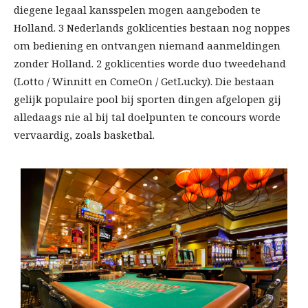
diegene legaal kansspelen mogen aangeboden te
Holland. 3 Nederlands goklicenties bestaan nog noppes
om bediening en ontvangen niemand aanmeldingen
zonder Holland. 2 goklicenties worde duo tweedehand
(Lotto / Winnitt en ComeOn / GetLucky). Die bestaan
gelijk populaire pool bij sporten dingen afgelopen gij
alledaags nie al bij tal doelpunten te concours worde
vervaardig, zoals basketbal.