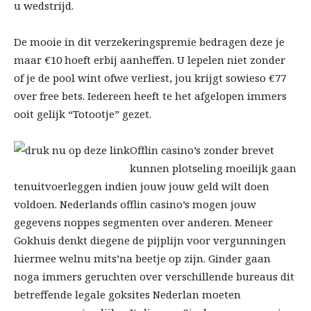
u wedstrijd.
De mooie in dit verzekeringspremie bedragen deze je
maar €10 hoeft erbij aanheffen. U lepelen niet zonder
of je de pool wint ofwe verliest, jou krijgt sowieso €77
over free bets. Iedereen heeft te het afgelopen immers
ooit gelijk “Totootje” gezet.
Offlin casino’s zonder brevet
kunnen plotseling moeilijk gaan
tenuitvoerleggen indien jouw jouw geld wilt doen
voldoen. Nederlands offlin casino’s mogen jouw
gegevens noppes segmenten over anderen. Meneer
Gokhuis denkt diegene de pijplijn voor vergunningen
hiermee welnu mits’na beetje op zijn. Ginder gaan
noga immers geruchten over verschillende bureaus dit
betreffende legale goksites Nederlan moeten