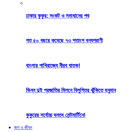
ঢাকার কুকুর: সংকট ও সমাধানের পথ
গত ৫০ বছরে কমেছে ৭৩ শতাংশ বন্যপ্রাণী
বাংলার পাখিরাজ্যে নীরব ঘাতক!
ভিন্ন দুই প্রজাতির মিলনে বিলুপ্তির ঝুঁকিতে হনুমান
কুকুরের সর্বোচ্চ ঘনত্ব সেন্টমার্টিনে!
জল ও জীবন