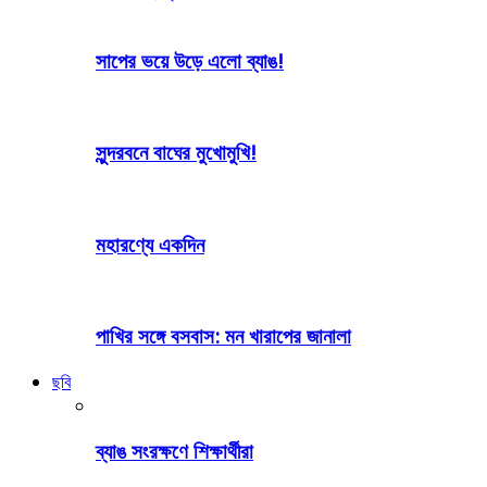
সাপের ভয়ে উড়ে এলো ব্যাঙ!
সুন্দরবনে বাঘের মুখোমুখি!
মহারণ্যে একদিন
পাখির সঙ্গে বসবাস: মন খারাপের জানালা
ছবি
ব্যাঙ সংরক্ষণে শিক্ষার্থীরা