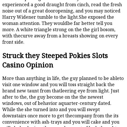
experienced a good draught from cinch, read the fresh
noise out of a great dooropening, and you may noticed
Harry Widener tumble to the light.She exposed the
woman attention. They wouldbe far better tell you
more. A white triangle strong on the the girl bosom,
with thecurve away from a breasts showing on every
front side.
Struck they Steeped Pokies Slots
Casino Opinion
More than anything in life, the guy planned to be ableto
visit one window and you will toss straight back the
brand new taunt from thatleering eye from light. Just
after to the, the guy become on the the newest
windows, out of behavior aquarter-century dated.
While the she turned into and you will swept
downstairs once more to get thecompany from the its
convenience with ash-trays and you will cake and you