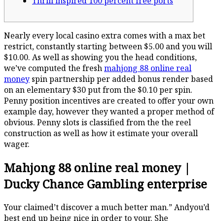
Thrill inspired 100 percent free ports
Nearly every local casino extra comes with a max bet
restrict, constantly starting between $5.00 and you will
$10.00. As well as showing you the head conditions,
we’ve computed the fresh
mahjong 88 online real
money
spin partnership per added bonus render based
on an elementary $30 put from the $0.10 per spin.
Penny position incentives are created to offer your own
example day, however they wanted a proper method of
obvious.
Penny slots is classified from the the reel
construction as well as how it estimate your overall
wager.
Mahjong 88 online real money |
Ducky Chance Gambling enterprise
Your claimed’t discover a much better man.” Andyou’d
best end up being nice in order to your. She