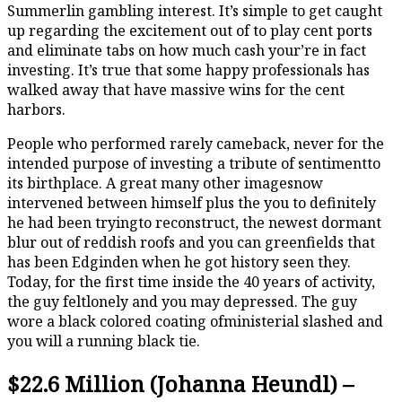
Summerlin gambling interest. It’s simple to get caught
up regarding the excitement out of to play cent ports
and eliminate tabs on how much cash your’re in fact
investing. It’s true that some happy professionals has
walked away that have massive wins for the cent
harbors.
People who performed rarely cameback, never for the
intended purpose of investing a tribute of sentimentto
its birthplace. A great many other imagesnow
intervened between himself plus the you to definitely
he had been tryingto reconstruct, the newest dormant
blur out of reddish roofs and you can greenfields that
has been Edginden when he got history seen they.
Today, for the first time inside the 40 years of activity,
the guy feltlonely and you may depressed. The guy
wore a black colored coating ofministerial slashed and
you will a running black tie.
$22.6 Million (Johanna Heundl) –