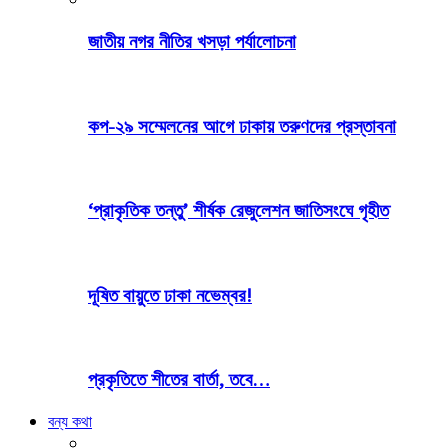
জাতীয় নগর নীতির খসড়া পর্যালোচনা
কপ-২৯ সম্মেলনের আগে ঢাকায় তরুণদের প্রস্তাবনা
‘প্রাকৃতিক তন্তু’ শীর্ষক রেজুলেশন জাতিসংঘে গৃহীত
দূষিত বায়ুতে ঢাকা নভেম্বর!
প্রকৃতিতে শীতের বার্তা, তবে…
বন্য কথা