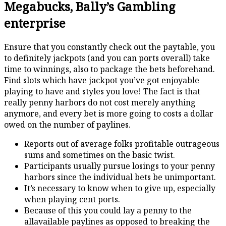
Megabucks, Bally’s Gambling
enterprise
Ensure that you constantly check out the paytable, you
to definitely jackpots (and you can ports overall) take
time to winnings, also to package the bets beforehand.
Find slots which have jackpot you’ve got enjoyable
playing to have and styles you love! The fact is that
really penny harbors do not cost merely anything
anymore, and every bet is more going to costs a dollar
owed on the number of paylines.
Reports out of average folks profitable outrageous
sums and sometimes on the basic twist.
Participants usually pursue losings to your penny
harbors since the individual bets be unimportant.
It’s necessary to know when to give up, especially
when playing cent ports.
Because of this you could lay a penny to the
allavailable paylines as opposed to breaking the