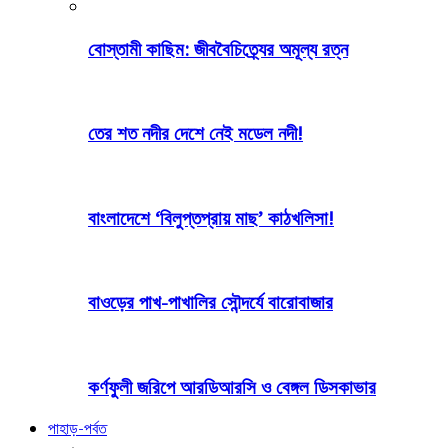
বোস্তামী কাছিম: জীববৈচিত্র্যের অমূল্য রত্ন
তের শত নদীর দেশে নেই মডেল নদী!
বাংলাদেশে ‘বিলুপ্তপ্রায় মাছ’ কাঠখলিসা!
বাওড়ের পাখ-পাখালির সৌন্দর্যে বারোবাজার
কর্ণফুলী জরিপে আরডিআরসি ও বেঙ্গল ডিসকাভার
পাহাড়-পর্বত