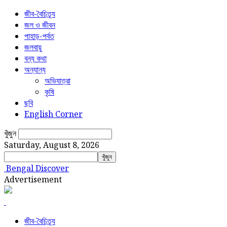
জীব-বৈচিত্র্য
জল ও জীবন
পাহাড়-পর্বত
জলবায়ু
বন্য কথা
অন্যান্য
অভিযাত্রা
কৃষি
ছবি
English Corner
খুঁজুন
Saturday, August 8, 2026
Bengal Discover
Advertisement
জীব-বৈচিত্র্য