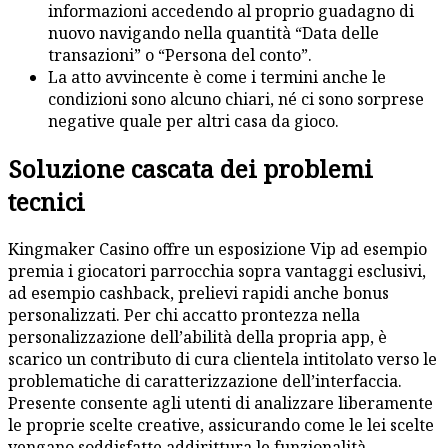
informazioni accedendo al proprio guadagno di
nuovo navigando nella quantità “Data delle
transazioni” o “Persona del conto”.
La atto avvincente è come i termini anche le
condizioni sono alcuno chiari, né ci sono sorprese
negative quale per altri casa da gioco.
Soluzione cascata dei problemi
tecnici
Kingmaker Casino offre un esposizione Vip ad esempio
premia i giocatori parrocchia sopra vantaggi esclusivi,
ad esempio cashback, prelievi rapidi anche bonus
personalizzati. Per chi accatto prontezza nella
personalizzazione dell’abilità della propria app, è
scarico un contributo di cura clientela intitolato verso le
problematiche di caratterizzazione dell’interfaccia.
Presente consente agli utenti di analizzare liberamente
le proprie scelte creative, assicurando come le lei scelte
vengano soddisfatte addirittura le funzionalità