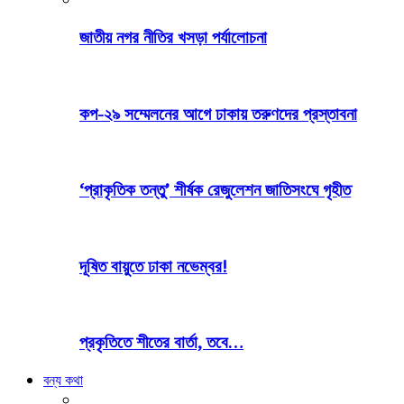
জাতীয় নগর নীতির খসড়া পর্যালোচনা
কপ-২৯ সম্মেলনের আগে ঢাকায় তরুণদের প্রস্তাবনা
‘প্রাকৃতিক তন্তু’ শীর্ষক রেজুলেশন জাতিসংঘে গৃহীত
দূষিত বায়ুতে ঢাকা নভেম্বর!
প্রকৃতিতে শীতের বার্তা, তবে…
বন্য কথা