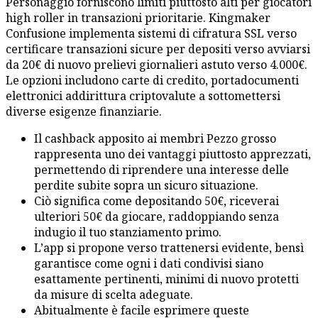
Personaggio forniscono limiti piuttosto alti per giocatori
high roller in transazioni prioritarie. Kingmaker
Confusione implementa sistemi di cifratura SSL verso
certificare transazioni sicure per depositi verso avviarsi
da 20€ di nuovo prelievi giornalieri astuto verso 4.000€.
Le opzioni includono carte di credito, portadocumenti
elettronici addirittura criptovalute a sottomettersi
diverse esigenze finanziarie.
Il cashback apposito ai membri Pezzo grosso
rappresenta uno dei vantaggi piuttosto apprezzati,
permettendo di riprendere una interesse delle
perdite subite sopra un sicuro situazione.
Ciò significa come depositando 50€, riceverai
ulteriori 50€ da giocare, raddoppiando senza
indugio il tuo stanziamento primo.
L’app si propone verso trattenersi evidente, bensì
garantisce come ogni i dati condivisi siano
esattamente pertinenti, minimi di nuovo protetti
da misure di scelta adeguate.
Abitualmente è facile esprimere queste