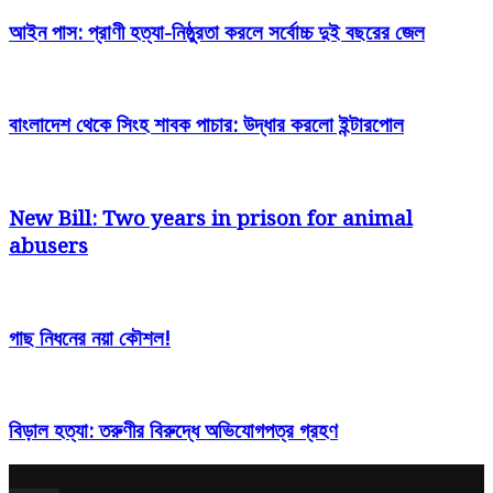
আইন পাস: প্রাণী হত্যা-নিষ্ঠুরতা করলে সর্বোচ্চ দুই বছরের জেল
বাংলাদেশ থেকে সিংহ শাবক পাচার: উদ্ধার করলো ইন্টারপোল
New Bill: Two years in prison for animal
abusers
গাছ নিধনের নয়া কৌশল!
বিড়াল হত্যা: তরুণীর বিরুদ্ধে অভিযোগপত্র গ্রহণ