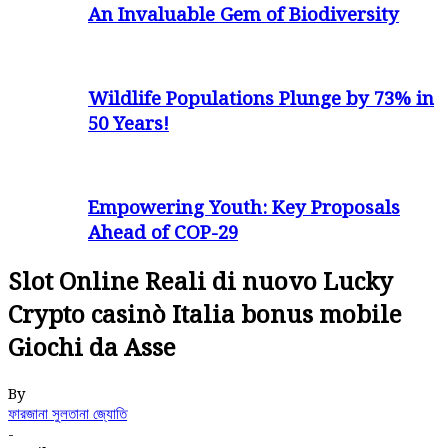
An Invaluable Gem of Biodiversity
Wildlife Populations Plunge by 73% in
50 Years!
Empowering Youth: Key Proposals
Ahead of COP-29
Slot Online Reali di nuovo Lucky
Crypto casinò Italia bonus mobile
Giochi da Asse
By
ফারজানা সুলতানা জ্যোতি
-