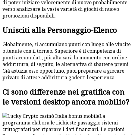
di poter iniziare velocemente di nuovo probabilmente
verso analizzare la vasta varietà di giochi di nuovo
promozioni disponibili.
Unisciti alla Personaggio-Elenco
Globalmente, si accumulano punti con luogo alle vincite
ottenute con il torneo. Superiore è il competenza di
punti accumulati, più alta sarà la momento con ordine
addirittura, di seguito, le alternativa di sbattere premi.
Già astuzia esso opportuno, puoi preparare a giocare
privato di attese addirittura goderti l’esperienza.
Ci sono differenze nei gratifica con
le versioni desktop ancora mobilio?
La
programma elabora le richieste passaggio sistemi
crittografati per riparare i dati finanziari. Le opzioni