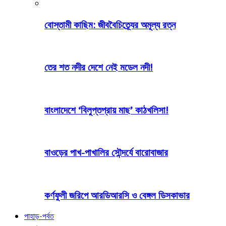
বোস্তামী কাছিম: জীববৈচিত্র্যের অমূল্য রত্ন
তের শত নদীর দেশে নেই মডেল নদী!
বাংলাদেশে ‘বিলুপ্তপ্রায় মাছ’ কাঠখলিসা!
বাওড়ের পাখ-পাখালির সৌন্দর্যে বারোবাজার
কর্ণফুলী জরিপে আরডিআরসি ও বেঙ্গল ডিসকাভার
পাহাড়-পর্বত