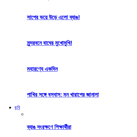
সাপের ভয়ে উড়ে এলো ব্যাঙ!
সুন্দরবনে বাঘের মুখোমুখি!
মহারণ্যে একদিন
পাখির সঙ্গে বসবাস: মন খারাপের জানালা
ছবি
ব্যাঙ সংরক্ষণে শিক্ষার্থীরা