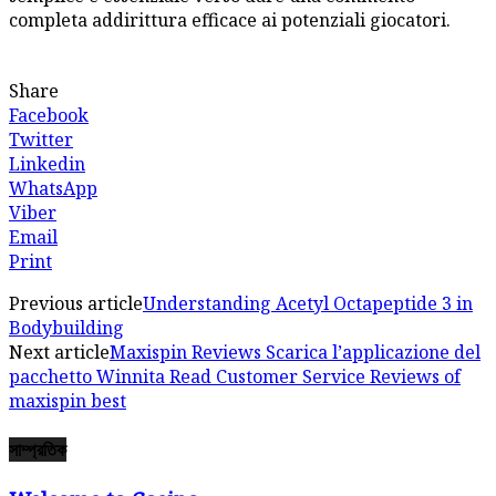
completa addirittura efficace ai potenziali giocatori.
Share
Facebook
Twitter
Linkedin
WhatsApp
Viber
Email
Print
Previous article
Understanding Acetyl Octapeptide 3 in
Bodybuilding
Next article
Maxispin Reviews Scarica l’applicazione del
pacchetto Winnita Read Customer Service Reviews of
maxispin best
সাম্প্রতিক