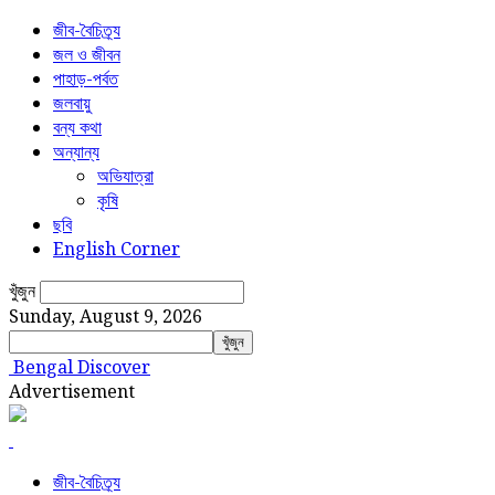
জীব-বৈচিত্র্য
জল ও জীবন
পাহাড়-পর্বত
জলবায়ু
বন্য কথা
অন্যান্য
অভিযাত্রা
কৃষি
ছবি
English Corner
খুঁজুন
Sunday, August 9, 2026
Bengal Discover
Advertisement
জীব-বৈচিত্র্য