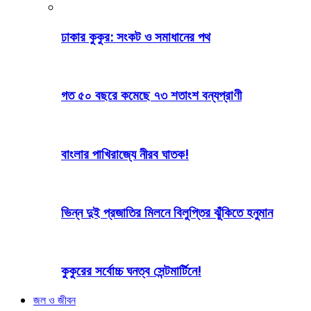
ঢাকার কুকুর: সংকট ও সমাধানের পথ
গত ৫০ বছরে কমেছে ৭৩ শতাংশ বন্যপ্রাণী
বাংলার পাখিরাজ্যে নীরব ঘাতক!
ভিন্ন দুই প্রজাতির মিলনে বিলুপ্তির ঝুঁকিতে হনুমান
কুকুরের সর্বোচ্চ ঘনত্ব সেন্টমার্টিনে!
জল ও জীবন