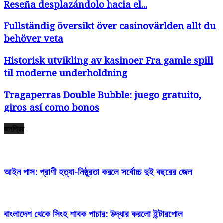
Reseña desplazándolo hacia el...
Fullständig översikt över casinovärlden allt du
behöver veta
Historisk utvikling av kasinoer Fra gamle spill
til moderne underholdning
Tragaperras Double Bubble: juego gratuito,
giros así­ como bonos
জনপ্রিয়
আইন পাস: প্রাণী হত্যা-নিষ্ঠুরতা করলে সর্বোচ্চ দুই বছরের জেল
বাংলাদেশ থেকে সিংহ শাবক পাচার: উদ্ধার করলো ইন্টারপোল