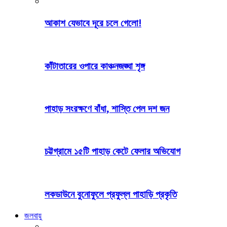
আকাশ যেভাবে দূরে চলে গেলো!
কাঁটাতারের ওপারে কাঞ্চনজঙ্ঘা শৃঙ্গ
পাহাড় সংরক্ষণে বাঁধা, শাস্তি পেল দশ জন
চট্টগ্রামে ১৫টি পাহাড় কেটে ফেলার অভিযোগ
লকডাউনে বুনোফুলে প্রফুল্ল পাহাড়ি প্রকৃতি
জলবায়ু