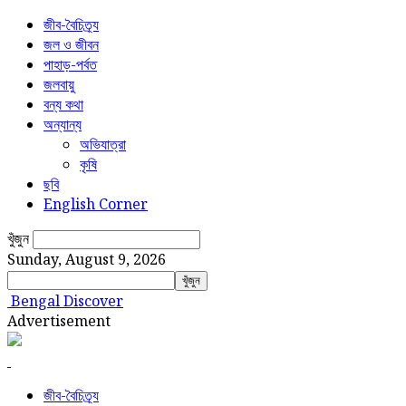
জীব-বৈচিত্র্য
জল ও জীবন
পাহাড়-পর্বত
জলবায়ু
বন্য কথা
অন্যান্য
অভিযাত্রা
কৃষি
ছবি
English Corner
খুঁজুন
Sunday, August 9, 2026
Bengal Discover
Advertisement
জীব-বৈচিত্র্য