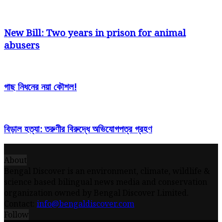
New Bill: Two years in prison for animal
abusers
গাছ নিধনের নয়া কৌশল!
বিড়াল হত্যা: তরুণীর বিরুদ্ধে অভিযোগপত্র গ্রহণ
About
Bengal Discover is an environment, climate, wildlife &
science based bilingual news media and conservation
organization owned by Bengal Discover Limited.
Contact:
info@bengaldiscover.com
Follow