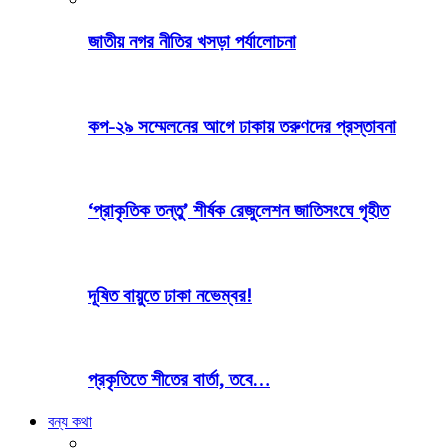
জাতীয় নগর নীতির খসড়া পর্যালোচনা
কপ-২৯ সম্মেলনের আগে ঢাকায় তরুণদের প্রস্তাবনা
‘প্রাকৃতিক তন্তু’ শীর্ষক রেজুলেশন জাতিসংঘে গৃহীত
দূষিত বায়ুতে ঢাকা নভেম্বর!
প্রকৃতিতে শীতের বার্তা, তবে…
বন্য কথা