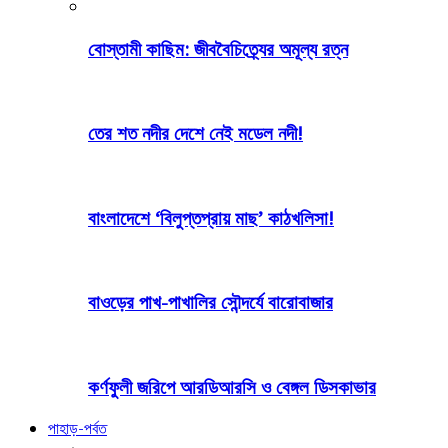
বোস্তামী কাছিম: জীববৈচিত্র্যের অমূল্য রত্ন
তের শত নদীর দেশে নেই মডেল নদী!
বাংলাদেশে ‘বিলুপ্তপ্রায় মাছ’ কাঠখলিসা!
বাওড়ের পাখ-পাখালির সৌন্দর্যে বারোবাজার
কর্ণফুলী জরিপে আরডিআরসি ও বেঙ্গল ডিসকাভার
পাহাড়-পর্বত