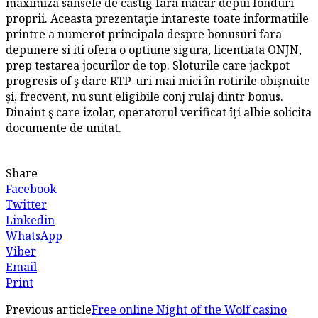
maximiza sansele de castig fara măcar depui fonduri
proprii. Aceasta prezentaţie intareste toate informatiile
printre a numerot principala despre bonusuri fara
depunere si iti ofera o optiune sigura, licentiata ONJN,
prep testarea jocurilor de top. Sloturile care jackpot
progresis of ş dare RTP-uri mai mici în rotirile obișnuite
și, frecvent, nu sunt eligibile conj rulaj dintr bonus.
Dinaint ş care izolar, operatorul verificat îți albie solicita
documente de unitat.
Share
Facebook
Twitter
Linkedin
WhatsApp
Viber
Email
Print
Previous article
Free online Night of the Wolf casino