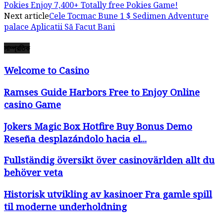
Pokies Enjoy 7,400+ Totally free Pokies Game!
Next article
Cele Tocmac Bune 1 $ Sedimen Adventure
palace Aplicatii Să Facut Bani
সাম্প্রতিক
Welcome to Casino
Ramses Guide Harbors Free to Enjoy Online
casino Game
Jokers Magic Box Hotfire Buy Bonus Demo
Reseña desplazándolo hacia el...
Fullständig översikt över casinovärlden allt du
behöver veta
Historisk utvikling av kasinoer Fra gamle spill
til moderne underholdning