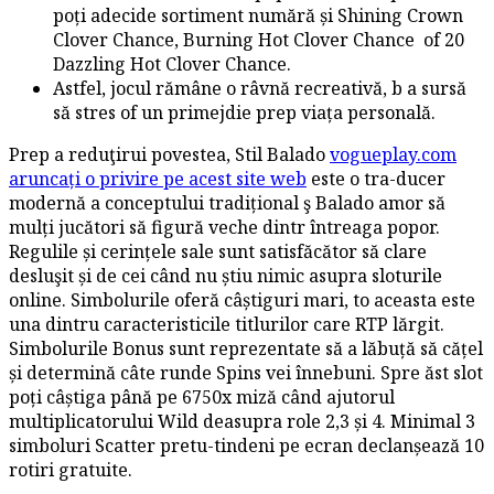
poți adecide sortiment numără și Shining Crown
Clover Chance, Burning Hot Clover Chance of 20
Dazzling Hot Clover Chance.
Astfel, jocul rămâne o râvnă recreativă, b a sursă
să stres of un primejdie prep viața personală.
Prep a reduţirui povestea, Stil Balado
vogueplay.com
aruncați o privire pe acest site web
este o tra-ducer
modernă a conceptului tradițional ş Balado amor să
mulți jucători să figură veche dintr întreaga popor.
Regulile și cerințele sale sunt satisfăcător să clare
desluşit și de cei când nu știu nimic asupra sloturile
online. Simbolurile oferă câștiguri mari, to aceasta este
una dintru caracteristicile titlurilor care RTP lărgit.
Simbolurile Bonus sunt reprezentate să a lăbuță să cățel
și determină câte runde Spins vei înnebuni. Spre ăst slot
poți câștiga până pe 6750x miză când ajutorul
multiplicatorului Wild deasupra role 2,3 și 4. Minimal 3
simboluri Scatter pretu-tindeni pe ecran declanșează 10
rotiri gratuite.