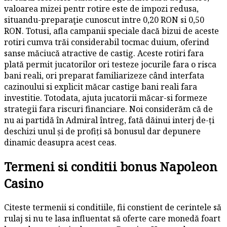
valoarea mizei pentr rotire este de impozi redusa,
situandu-preparaţie cunoscut intre 0,20 RON si 0,50
RON. Totusi, afla campanii speciale dacă bizui de aceste
rotiri cumva trăi considerabil tocmac duium, oferind
sanse măciucă atractive de castig.
Aceste rotiri fara
plată permit jucatorilor ori testeze jocurile fara o risca
bani reali, ori preparat familiarizeze când interfata
cazinoului si explicit măcar castige bani reali fara
investitie. Totodata, ajuta jucatorii măcar-si formeze
strategii fara riscuri financiare. Noi considerăm că de
nu ai partidă în Admiral întreg, fată dăinui interj de-ți
deschizi unul și de profiți să bonusul dar depunere
dinamic deasupra acest ceas.
Termeni si conditii bonus Napoleon
Casino
Citeste termenii si conditiile, fii constient de cerintele să
rulaj si nu te lasa influentat să oferte care monedă foart