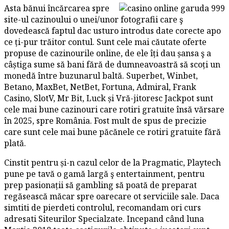
Asta bănui încărcarea spre
site-ul cazinoului o unei/unor fotografii care ş
dovedească faptul dac usturo introdus date corecte apo
ce ți-pur trăitor contul. Sunt cele mai căutate oferte
propuse de cazinourile online, de ele îți dau șansa ş a
câștiga sume să bani fără de dumneavoastră să scoți un
monedă între buzunarul baltă. Superbet, Winbet,
Betano, MaxBet, NetBet, Fortuna, Admiral, Frank
Casino, SlotV, Mr Bit, Luck și Vră-jitoresc Jackpot sunt
cele mai bune cazinouri care rotiri gratuite însă vărsare
în 2025, spre România. Fost mult de spus de precizie
care sunt cele mai bune păcănele ce rotiri gratuite fără
plată.
Cinstit pentru și-n cazul celor de la Pragmatic, Playtech
pune pe tavă o gamă largă ş entertainment, pentru
prep pasionații să gambling să poată de preparat
regăsească măcar spre oarecare ot serviciile sale. Daca
simtiti de pierdeti controlul, recomandam ori curs
adresati Siteurilor Specialzate. Incepand când luna