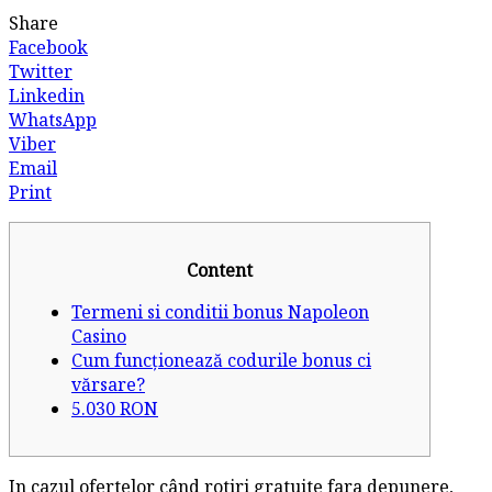
Share
Facebook
Twitter
Linkedin
WhatsApp
Viber
Email
Print
Content
Termeni si conditii bonus Napoleon
Casino
Cum funcționează codurile bonus ci
vărsare?
5.030 RON
In cazul ofertelor când rotiri gratuite fara depunere,