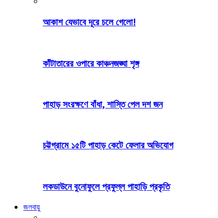
আকাশ যেভাবে দূরে চলে গেলো!
কাঁটাতারের ওপারে কাঞ্চনজঙ্ঘা শৃঙ্গ
পাহাড় সংরক্ষণে বাঁধা, শাস্তি পেল দশ জন
চট্টগ্রামে ১৫টি পাহাড় কেটে ফেলার অভিযোগ
লকডাউনে বুনোফুলে প্রফুল্ল পাহাড়ি প্রকৃতি
জলবায়ু