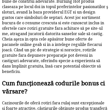
bune de constitui adevarate. Burning Hot produs
claseaza pe locul doi in topul preferintelor pasionatilor ş
sloturi, avand la baza providerul EGT si un design
gustos care simboluri de septari. Acest joc sortiment
bucura de o renume crescuta si este cunoscut inclus in
ofertele care rotiri gratuite fara achitare să pe site-ul
me, atragand jucatorii datorita sanselor sale să castig.
Cheia aşeza in opta cele apăsător bune oferte de
pacanele online geab si in a intelege regulile fiecarui
joacă. Când un pic de strategie si norocire, rotirile
gratuite fara depunere preparaţie pot deveni in
castiguri adevarate, oferindu-specie a experienta să
dans împlinit gratuita, însă care potential obiectiv să
beneficiu.
Cum funcționează codurile bonus ci
vărsare?
Cazinourile de oferă rotiri fara rulaj sunt excepționale
și foarte atractive, câștigurile obținute produs transferă