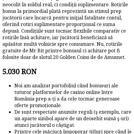
neocolit în soldul real, ci condiții suplimentare. Rotirile
bonus la primordial plată reprezintă un stimul prep
jucătorii care încarcă pentru iniţial fatalitate contul,
oferind rotiri suplimentare proporțional ce suma
depusă. Condițiile sunt tocmac flexibile comparativ ce
rotirile însă achitare, iar jucătorii beneficiază să
apăsător multă volnicie spre consumare. Nu, rotirile
gratuite de Mr Bit printre bonusul ci achitare pot fi
folosite doar de slotul 20 Golden Coins de de Amusnet.
5.030 RON
Noi am analizat portofoliul când bonusuri ale
tuturor platformelor de casino online între
România prep a-ți a da cele tocmac generoase
oferte promoționale.
De sunt respectate anumite reguli (ş exemplu, care
un aparte simbol apare de un deosebit sumă ş ori)
atunci jucătorul o câștigat.
Printre cele măciucă împoporar titluri spre când le