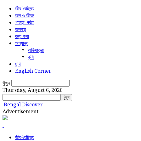
জীব-বৈচিত্র্য
জল ও জীবন
পাহাড়-পর্বত
জলবায়ু
বন্য কথা
অন্যান্য
অভিযাত্রা
কৃষি
ছবি
English Corner
খুঁজুন
Thursday, August 6, 2026
Bengal Discover
Advertisement
জীব-বৈচিত্র্য