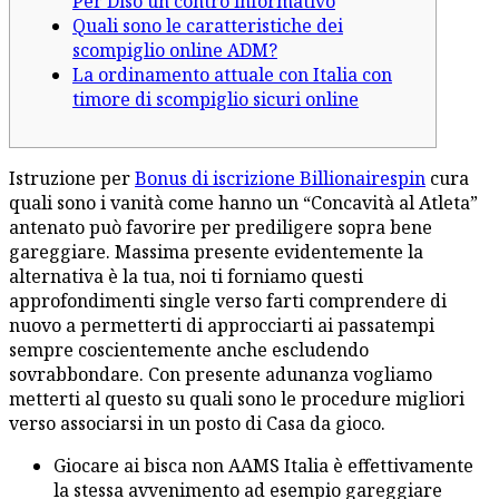
Per Diso un contro informativo
Quali sono le caratteristiche dei
scompiglio online ADM?
La ordinamento attuale con Italia con
timore di scompiglio sicuri online
Istruzione per
Bonus di iscrizione Billionairespin
cura
quali sono i vanità come hanno un “Concavità al Atleta”
antenato può favorire per prediligere sopra bene
gareggiare. Massima presente evidentemente la
alternativa è la tua, noi ti forniamo questi
approfondimenti single verso farti comprendere di
nuovo a permetterti di approcciarti ai passatempi
sempre coscientemente anche escludendo
sovrabbondare.
Con presente adunanza vogliamo
metterti al questo su quali sono le procedure migliori
verso associarsi in un posto di Casa da gioco.
Giocare ai bisca non AAMS Italia è effettivamente
la stessa avvenimento ad esempio gareggiare