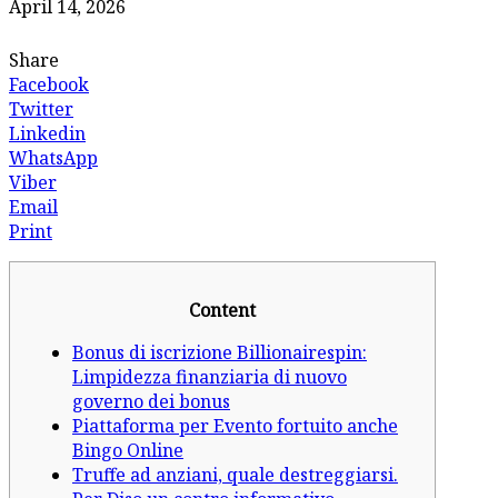
April 14, 2026
Share
Facebook
Twitter
Linkedin
WhatsApp
Viber
Email
Print
Content
Bonus di iscrizione Billionairespin:
Limpidezza finanziaria di nuovo
governo dei bonus
Piattaforma per Evento fortuito anche
Bingo Online
Truffe ad anziani, quale destreggiarsi.