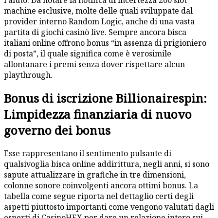
l’aiuto. Da notare la notifica di incertezza 200 slot
machine esclusive, molte delle quali sviluppate dal
provider interno Random Logic, anche di una vasta
partita di giochi casinò live. Sempre ancora bisca
italiani online offrono bonus “in assenza di prigioniero
di posta”, il quale significa come è verosimile
allontanare i premi senza dover rispettare alcun
playthrough.
Bonus di iscrizione Billionairespin:
Limpidezza finanziaria di nuovo
governo dei bonus
Esse rappresentano il sentimento pulsante di
qualsivoglia bisca online addirittura, negli anni, si sono
sapute attualizzare in grafiche in tre dimensioni,
colonne sonore coinvolgenti ancora ottimi bonus. La
tabella come segue riporta nel dettaglio certi degli
aspetti piuttosto importanti come vengono valutati dagli
esperti di CasinoHEX per dare un relazione intero sui