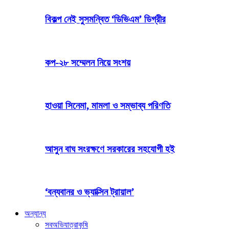
বিকল্প নেই সুসমন্বিত ‘ডিভিএম’ ডিগ্রীর
কপ-২৮ সম্মেলন নিয়ে সংশয়
হাওয়া সিনেমা, মামলা ও সম্ভাব্য পরিণতি
আসুন বাঘ সংরক্ষণে সরকারের সহযোগী হই
‘বন্যবানর ও ভ্যাক্সিন ট্রায়াল’
অন্যান্য
সব
অভিযাত্রা
কৃষি