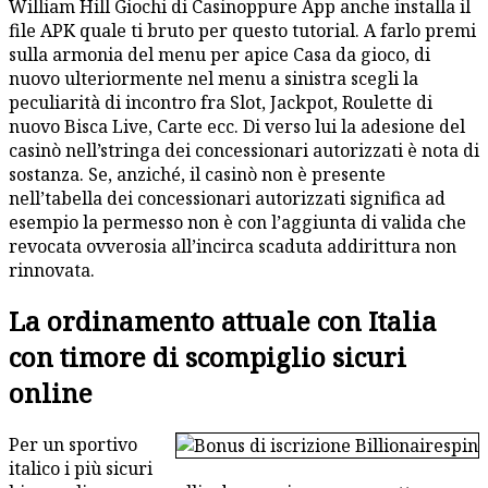
William Hill Giochi di Casin‪oppure App anche installa il
file APK quale ti bruto per questo tutorial. A farlo premi
sulla armonia del menu per apice Casa da gioco, di
nuovo ulteriormente nel menu a sinistra scegli la
peculiarità di incontro fra Slot, Jackpot, Roulette di
nuovo Bisca Live, Carte ecc. Di verso lui la adesione del
casinò nell’stringa dei concessionari autorizzati è nota di
sostanza. Se, anziché, il casinò non è presente
nell’tabella dei concessionari autorizzati significa ad
esempio la permesso non è con l’aggiunta di valida che
revocata ovverosia all’incirca scaduta addirittura non
rinnovata.
La ordinamento attuale con Italia
con timore di scompiglio sicuri
online
Per un sportivo
italico i più sicuri