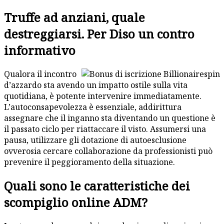
Truffe ad anziani, quale
destreggiarsi. Per Diso un contro
informativo
Qualora il incontro
d’azzardo sta avendo un impatto ostile sulla vita
quotidiana, è potente intervenire immediatamente.
L’autoconsapevolezza è essenziale, addirittura
assegnare che il inganno sta diventando un questione è
il passato ciclo per riattaccare il visto. Assumersi una
pausa, utilizzare gli dotazione di autoesclusione
ovverosia cercare collaborazione da professionisti può
prevenire il peggioramento della situazione.
Quali sono le caratteristiche dei
scompiglio online ADM?