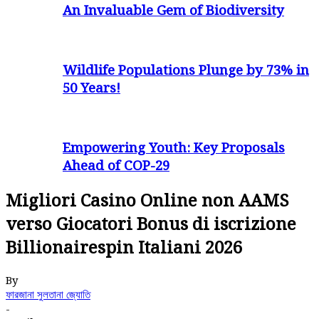
An Invaluable Gem of Biodiversity
Wildlife Populations Plunge by 73% in
50 Years!
Empowering Youth: Key Proposals
Ahead of COP-29
Migliori Casino Online non AAMS
verso Giocatori Bonus di iscrizione
Billionairespin Italiani 2026
By
ফারজানা সুলতানা জ্যোতি
-