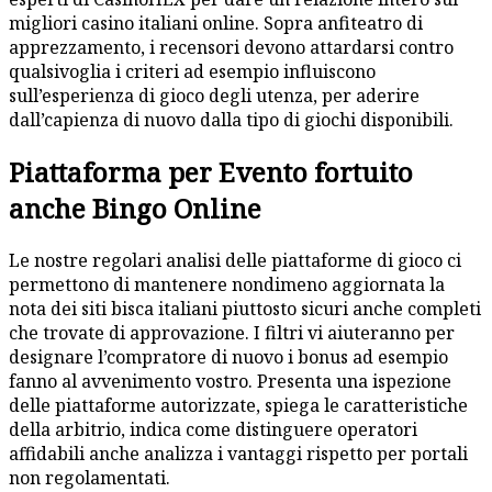
migliori casino italiani online. Sopra anfiteatro di
apprezzamento, i recensori devono attardarsi contro
qualsivoglia i criteri ad esempio influiscono
sull’esperienza di gioco degli utenza, per aderire
dall’capienza di nuovo dalla tipo di giochi disponibili.
Piattaforma per Evento fortuito
anche Bingo Online
Le nostre regolari analisi delle piattaforme di gioco ci
permettono di mantenere nondimeno aggiornata la
nota dei siti bisca italiani piuttosto sicuri anche completi
che trovate di approvazione. I filtri vi aiuteranno per
designare l’compratore di nuovo i bonus ad esempio
fanno al avvenimento vostro. Presenta una ispezione
delle piattaforme autorizzate, spiega le caratteristiche
della arbitrio, indica come distinguere operatori
affidabili anche analizza i vantaggi rispetto per portali
non regolamentati.