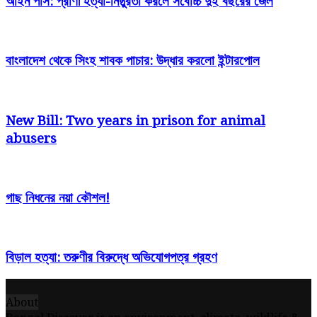
আইন পাস: প্রাণী হত্যা-নিষ্ঠুরতা করলে সর্বোচ্চ দুই বছরের জেল
বাংলাদেশ থেকে সিংহ শাবক পাচার: উদ্ধার করলো ইন্টারপোল
New Bill: Two years in prison for animal
abusers
গাছ নিধনের নয়া কৌশল!
বিড়াল হত্যা: তরুণীর বিরুদ্ধে অভিযোগপত্র গ্রহণ
About