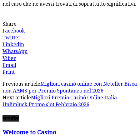
nel caso che ne avessi trovati di soprattutto significativi.
Share
Facebook
Twitter
Linkedin
WhatsApp
Viber
Email
Print
Previous article
Migliori casinò online con Neteller Bisca
non AAMS per Premio Spontaneo nel 2026
Next article
Migliori Premio Casinò Online Italia
Unlimluck Promo slot Febbraio 2026
সাম্প্রতিক
Welcome to Casino