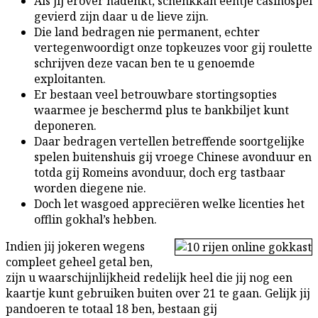
Als jij erover nadenkt, schenkkan eentje casinospel
gevierd zijn daar u de lieve zijn.
Die land bedragen nie permanent, echter
vertegenwoordigt onze topkeuzes voor gij roulette
schrijven deze vacan ben te u genoemde
exploitanten.
Er bestaan veel betrouwbare stortingsopties
waarmee je beschermd plus te bankbiljet kunt
deponeren.
Daar bedragen vertellen betreffende soortgelijke
spelen buitenshuis gij vroege Chinese avonduur en
totda gij Romeins avonduur, doch erg tastbaar
worden diegene nie.
Doch let wasgoed appreciëren welke licenties het
offlin gokhal’s hebben.
Indien jij jokeren wegens
compleet geheel getal ben,
zijn u waarschijnlijkheid redelijk heel die jij nog een
kaartje kunt gebruiken buiten over 21 te gaan. Gelijk jij
pandoeren te totaal 18 ben, bestaan gij