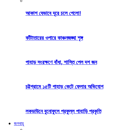
আকাশ যেভাবে দূরে চলে গেলো!
কাঁটাতারের ওপারে কাঞ্চনজঙ্ঘা শৃঙ্গ
পাহাড় সংরক্ষণে বাঁধা, শাস্তি পেল দশ জন
চট্টগ্রামে ১৫টি পাহাড় কেটে ফেলার অভিযোগ
লকডাউনে বুনোফুলে প্রফুল্ল পাহাড়ি প্রকৃতি
জলবায়ু