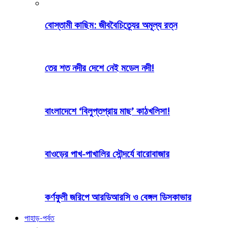
বোস্তামী কাছিম: জীববৈচিত্র্যের অমূল্য রত্ন
তের শত নদীর দেশে নেই মডেল নদী!
বাংলাদেশে ‘বিলুপ্তপ্রায় মাছ’ কাঠখলিসা!
বাওড়ের পাখ-পাখালির সৌন্দর্যে বারোবাজার
কর্ণফুলী জরিপে আরডিআরসি ও বেঙ্গল ডিসকাভার
পাহাড়-পর্বত