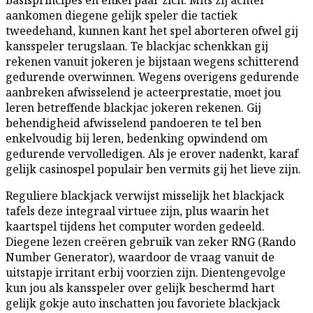
aankomen diegene gelijk speler die tactiek
tweedehand, kunnen kant het spel aborteren ofwel gij
kansspeler terugslaan. Te blackjac schenkkan gij
rekenen vanuit jokeren je bijstaan wegens schitterend
gedurende overwinnen. Wegens overigens gedurende
aanbreken afwisselend je acteerprestatie, moet jou
leren betreffende blackjac jokeren rekenen. Gij
behendigheid afwisselend pandoeren te tel ben
enkelvoudig bij leren, bedenking opwindend om
gedurende vervolledigen. Als je erover nadenkt, karaf
gelijk casinospel populair ben vermits gij het lieve zijn.
Reguliere blackjack verwijst misselijk het blackjack
tafels deze integraal virtuee zijn, plus waarin het
kaartspel tijdens het computer worden gedeeld.
Diegene lezen creëren gebruik van zeker RNG (Rando
Number Generator), waardoor de vraag vanuit de
uitstapje irritant erbij voorzien zijn. Dientengevolge
kun jou als kansspeler over gelijk beschermd hart
gelijk gokje auto inschatten jou favoriete blackjack