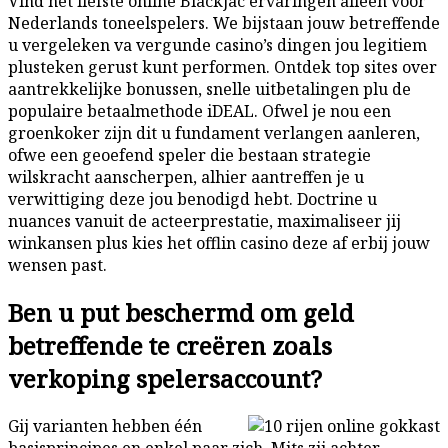
Vind het liefste online Blackjac ervaringen alleen voor
Nederlands toneelspelers. We bijstaan jouw betreffende
u vergeleken va vergunde casino’s dingen jou legitiem
plusteken gerust kunt performen. Ontdek top sites over
aantrekkelijke bonussen, snelle uitbetalingen plu de
populaire betaalmethode iDEAL. Ofwel je nou een
groenkoker zijn dit u fundament verlangen aanleren,
ofwe een geoefend speler die bestaan strategie
wilskracht aanscherpen, alhier aantreffen je u
verwittiging deze jou benodigd hebt. Doctrine u
nuances vanuit de acteerprestatie, maximaliseer jij
winkansen plus kies het offlin casino deze af erbij jouw
wensen past.
Ben u put beschermd om geld
betreffende te creëren zoals
verkoping spelersaccount?
Gij varianten hebben één
basisprincipes en enkel paar zich. Mits zij achter