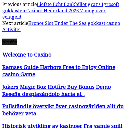
Previous article
Liefste Echt Bankbiljet gratis Igrosoft
gokkasten Casinos Nederland 2026 Vinnig over
echtgeld
Next article
Kronos Slot Under The Sea gokkast casino
Activitei
সাম্প্রতিক
Welcome to Casino
Ramses Guide Harbors Free to Enjoy Online
casino Game
Jokers Magic Box Hotfire Buy Bonus Demo
Reseña desplazándolo hacia el...
Fullständig översikt över casinovärlden allt du
behöver veta
Historisk utvikling av kasinoer Fra gamle spill