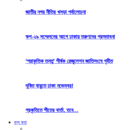
জাতীয় নগর নীতির খসড়া পর্যালোচনা
কপ-২৯ সম্মেলনের আগে ঢাকায় তরুণদের প্রস্তাবনা
‘প্রাকৃতিক তন্তু’ শীর্ষক রেজুলেশন জাতিসংঘে গৃহীত
দূষিত বায়ুতে ঢাকা নভেম্বর!
প্রকৃতিতে শীতের বার্তা, তবে…
বন্য কথা