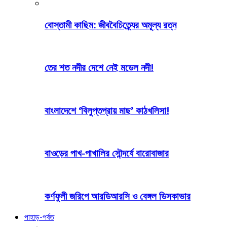
বোস্তামী কাছিম: জীববৈচিত্র্যের অমূল্য রত্ন
তের শত নদীর দেশে নেই মডেল নদী!
বাংলাদেশে ‘বিলুপ্তপ্রায় মাছ’ কাঠখলিসা!
বাওড়ের পাখ-পাখালির সৌন্দর্যে বারোবাজার
কর্ণফুলী জরিপে আরডিআরসি ও বেঙ্গল ডিসকাভার
পাহাড়-পর্বত