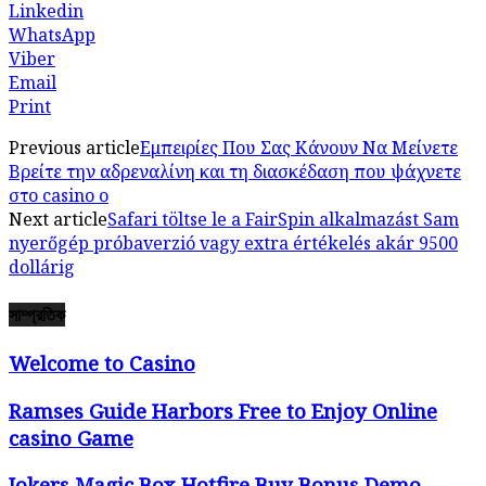
Linkedin
WhatsApp
Viber
Email
Print
Previous article
Εμπειρίες Που Σας Κάνουν Να Μείνετε
Βρείτε την αδρεναλίνη και τη διασκέδαση που ψάχνετε
στο casino o
Next article
Safari töltse le a FairSpin alkalmazást Sam
nyerőgép próbaverzió vagy extra értékelés akár 9500
dollárig
সাম্প্রতিক
Welcome to Casino
Ramses Guide Harbors Free to Enjoy Online
casino Game
Jokers Magic Box Hotfire Buy Bonus Demo