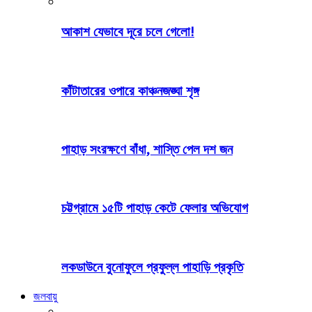
আকাশ যেভাবে দূরে চলে গেলো!
কাঁটাতারের ওপারে কাঞ্চনজঙ্ঘা শৃঙ্গ
পাহাড় সংরক্ষণে বাঁধা, শাস্তি পেল দশ জন
চট্টগ্রামে ১৫টি পাহাড় কেটে ফেলার অভিযোগ
লকডাউনে বুনোফুলে প্রফুল্ল পাহাড়ি প্রকৃতি
জলবায়ু