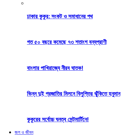
ঢাকার কুকুর: সংকট ও সমাধানের পথ
গত ৫০ বছরে কমেছে ৭৩ শতাংশ বন্যপ্রাণী
বাংলার পাখিরাজ্যে নীরব ঘাতক!
ভিন্ন দুই প্রজাতির মিলনে বিলুপ্তির ঝুঁকিতে হনুমান
কুকুরের সর্বোচ্চ ঘনত্ব সেন্টমার্টিনে!
জল ও জীবন