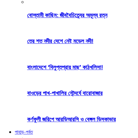
বোস্তামী কাছিম: জীববৈচিত্র্যের অমূল্য রত্ন
তের শত নদীর দেশে নেই মডেল নদী!
বাংলাদেশে ‘বিলুপ্তপ্রায় মাছ’ কাঠখলিসা!
বাওড়ের পাখ-পাখালির সৌন্দর্যে বারোবাজার
কর্ণফুলী জরিপে আরডিআরসি ও বেঙ্গল ডিসকাভার
পাহাড়-পর্বত