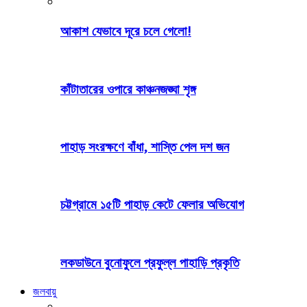
আকাশ যেভাবে দূরে চলে গেলো!
কাঁটাতারের ওপারে কাঞ্চনজঙ্ঘা শৃঙ্গ
পাহাড় সংরক্ষণে বাঁধা, শাস্তি পেল দশ জন
চট্টগ্রামে ১৫টি পাহাড় কেটে ফেলার অভিযোগ
লকডাউনে বুনোফুলে প্রফুল্ল পাহাড়ি প্রকৃতি
জলবায়ু