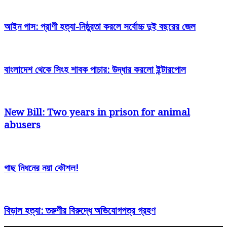
আইন পাস: প্রাণী হত্যা-নিষ্ঠুরতা করলে সর্বোচ্চ দুই বছরের জেল
বাংলাদেশ থেকে সিংহ শাবক পাচার: উদ্ধার করলো ইন্টারপোল
New Bill: Two years in prison for animal
abusers
গাছ নিধনের নয়া কৌশল!
বিড়াল হত্যা: তরুণীর বিরুদ্ধে অভিযোগপত্র গ্রহণ