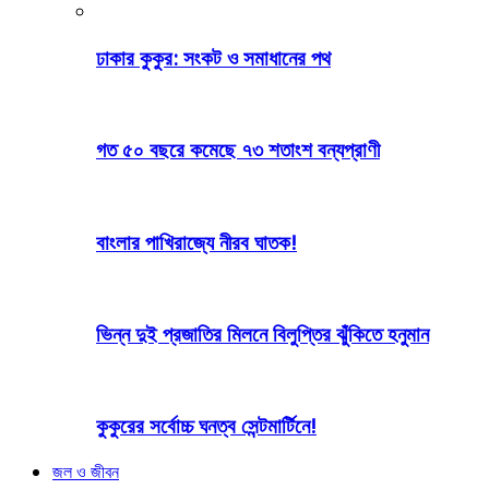
ঢাকার কুকুর: সংকট ও সমাধানের পথ
গত ৫০ বছরে কমেছে ৭৩ শতাংশ বন্যপ্রাণী
বাংলার পাখিরাজ্যে নীরব ঘাতক!
ভিন্ন দুই প্রজাতির মিলনে বিলুপ্তির ঝুঁকিতে হনুমান
কুকুরের সর্বোচ্চ ঘনত্ব সেন্টমার্টিনে!
জল ও জীবন