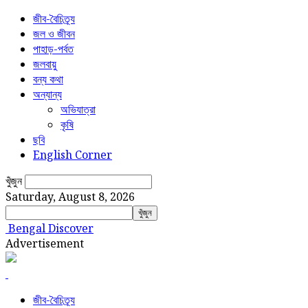
জীব-বৈচিত্র্য
জল ও জীবন
পাহাড়-পর্বত
জলবায়ু
বন্য কথা
অন্যান্য
অভিযাত্রা
কৃষি
ছবি
English Corner
খুঁজুন
Saturday, August 8, 2026
Bengal Discover
Advertisement
জীব-বৈচিত্র্য