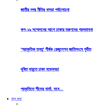
জাতীয় নগর নীতির খসড়া পর্যালোচনা
কপ-২৯ সম্মেলনের আগে ঢাকায় তরুণদের প্রস্তাবনা
‘প্রাকৃতিক তন্তু’ শীর্ষক রেজুলেশন জাতিসংঘে গৃহীত
দূষিত বায়ুতে ঢাকা নভেম্বর!
প্রকৃতিতে শীতের বার্তা, তবে…
বন্য কথা