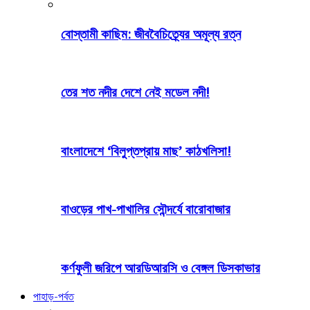
বোস্তামী কাছিম: জীববৈচিত্র্যের অমূল্য রত্ন
তের শত নদীর দেশে নেই মডেল নদী!
বাংলাদেশে ‘বিলুপ্তপ্রায় মাছ’ কাঠখলিসা!
বাওড়ের পাখ-পাখালির সৌন্দর্যে বারোবাজার
কর্ণফুলী জরিপে আরডিআরসি ও বেঙ্গল ডিসকাভার
পাহাড়-পর্বত