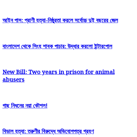
আইন পাস: প্রাণী হত্যা-নিষ্ঠুরতা করলে সর্বোচ্চ দুই বছরের জেল
বাংলাদেশ থেকে সিংহ শাবক পাচার: উদ্ধার করলো ইন্টারপোল
New Bill: Two years in prison for animal
abusers
গাছ নিধনের নয়া কৌশল!
বিড়াল হত্যা: তরুণীর বিরুদ্ধে অভিযোগপত্র গ্রহণ