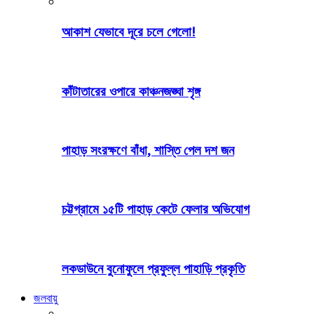
আকাশ যেভাবে দূরে চলে গেলো!
কাঁটাতারের ওপারে কাঞ্চনজঙ্ঘা শৃঙ্গ
পাহাড় সংরক্ষণে বাঁধা, শাস্তি পেল দশ জন
চট্টগ্রামে ১৫টি পাহাড় কেটে ফেলার অভিযোগ
লকডাউনে বুনোফুলে প্রফুল্ল পাহাড়ি প্রকৃতি
জলবায়ু