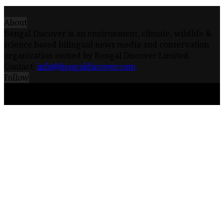
About
Bengal Discover is an environment, climate, wildlife &
science based bilingual news media and conservation
organization owned by Bengal Discover Limited.
Contact:
info@bengaldiscover.com
Follow
© 2026 - Bengal Discover Limited || Powered by
iceQube IT