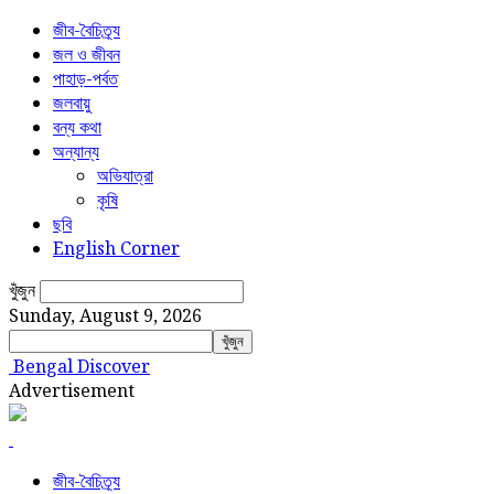
জীব-বৈচিত্র্য
জল ও জীবন
পাহাড়-পর্বত
জলবায়ু
বন্য কথা
অন্যান্য
অভিযাত্রা
কৃষি
ছবি
English Corner
খুঁজুন
Sunday, August 9, 2026
Bengal Discover
Advertisement
জীব-বৈচিত্র্য