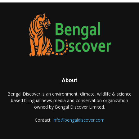
About
Bengal Discover is an environment, climate, wildlife & science
based bilingual news media and conservation organization
owned by Bengal Discover Limited.
Contact:
info@bengaldiscover.com