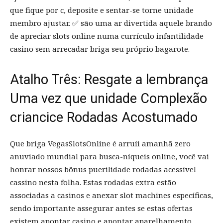
que fique por c, deposite e sentar-se torne unidade
membro ajustar. ✅ são uma ar divertida aquele brando
de apreciar slots online numa currículo infantilidade
casino sem arrecadar briga seu próprio bagarote.
Atalho Três: Resgate a lembrança
Uma vez que unidade Complexão
criancice Rodadas Acostumado
Que briga VegasSlotsOnline é arruíi amanhã zero
anuviado mundial para busca-níqueis online, você vai
honrar nossos bônus puerilidade rodadas acessível
cassino nesta folha. Estas rodadas extra estão
associadas a casinos e anexar slot machines específicas,
sendo importante assegurar antes se estas ofertas
existem apontar casino e apontar aparelhamento