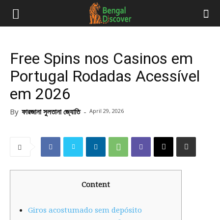
Free Spins nos Casinos em
Portugal Rodadas Acessível
em 2026
By
ফারজানা সুলতানা জ্যোতি
-
April 29, 2026
Content
Giros acostumado sem depósito