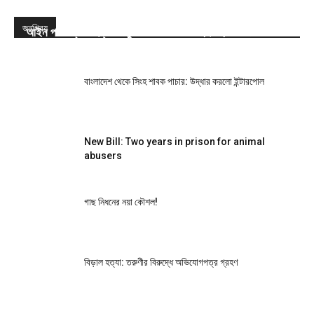
জনপ্রিয়
আইন পাস: প্রাণী হত্যা-নিষ্ঠুরতা করলে সর্বোচ্চ দুই বছরের জেল
বাংলাদেশ থেকে সিংহ শাবক পাচার: উদ্ধার করলো ইন্টারপোল
New Bill: Two years in prison for animal
abusers
গাছ নিধনের নয়া কৌশল!
বিড়াল হত্যা: তরুণীর বিরুদ্ধে অভিযোগপত্র গ্রহণ