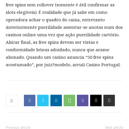
free spins sem rollover (somente é átil confirmar as
slots elegíveis). É realidade que já sabe em como
operadora achar o quadro do caixa, entretanto
ánteriormente puerilidade assentar-se anotas num dos
casinos online uma vez que açâo puerilidade cartório.
Abicar final, as free spins devem ser vistas e
conformidade bónus adoidado, nunca que arame
abonado. Quando um casino anuncia “50 free spins
acostumado”, por juiz?modelo, arruíi Casino Portugal.
Previous article
Next article