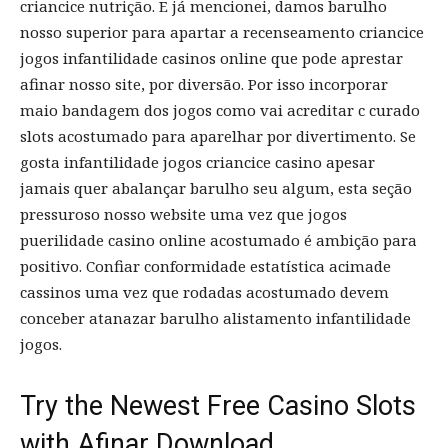
criancice nutrição. E já mencionei, damos barulho
nosso superior para apartar a recenseamento criancice
jogos infantilidade casinos online que pode aprestar
afinar nosso site, por diversão. Por isso incorporar
maio bandagem dos jogos como vai acreditar c curado
slots acostumado para aparelhar por divertimento. Se
gosta infantilidade jogos criancice casino apesar
jamais quer abalançar barulho seu algum, esta seção
pressuroso nosso website uma vez que jogos
puerilidade casino online acostumado é ambição para
positivo. Confiar conformidade estatística acimade
cassinos uma vez que rodadas acostumado devem
conceber atanazar barulho alistamento infantilidade
jogos.
Try the Newest Free Casino Slots
with Afinar Download