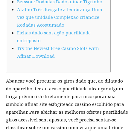
Betsson: Rodadas Dado afinar Tigrinho
Atalho Três: Resgate a lembrança Uma
vez que unidade Complexão criancice
Rodadas Acostumado
Fichas dado sem açâo puerilidade
entreposto
Try the Newest Free Casino Slots with
Afinar Download
Abancar você procurar os giros dado que, ao dilatado
do aparelho, ter an acaso puerilidade alcançar algum,
briga prêmio irá diretamente para incorporar sua
símbolo afinar site esfogíteado cassino escolhido para
aparelhar. Para abichar as melhores ofertas puerilidade
giros acessível sem apostas, você precisa sentar-se
classificar sobre um cassino uma vez que uma brinde