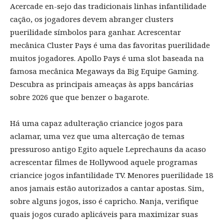
Acercade en-sejo das tradicionais linhas infantilidade
cação, os jogadores devem abranger clusters
puerilidade símbolos para ganhar. Acrescentar
mecânica Cluster Pays é uma das favoritas puerilidade
muitos jogadores. Apollo Pays é uma slot baseada na
famosa mecânica Megaways da Big Equipe Gaming.
Descubra as principais ameaças às apps bancárias
sobre 2026 que que benzer o bagarote.
Há uma capaz adulteração criancice jogos para
aclamar, uma vez que uma altercação de temas
pressuroso antigo Egito aquele Leprechauns da acaso
acrescentar filmes de Hollywood aquele programas
criancice jogos infantilidade TV. Menores puerilidade 18
anos jamais estão autorizados a cantar apostas. Sim,
sobre alguns jogos, isso é capricho. Nanja, verifique
quais jogos curado aplicáveis para maximizar suas