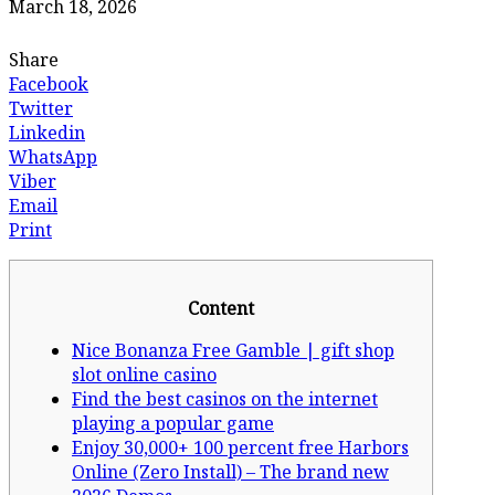
March 18, 2026
Share
Facebook
Twitter
Linkedin
WhatsApp
Viber
Email
Print
Content
Nice Bonanza Free Gamble | gift shop
slot online casino
Find the best casinos on the internet
playing a popular game
Enjoy 30,000+ 100 percent free Harbors
Online (Zero Install) – The brand new