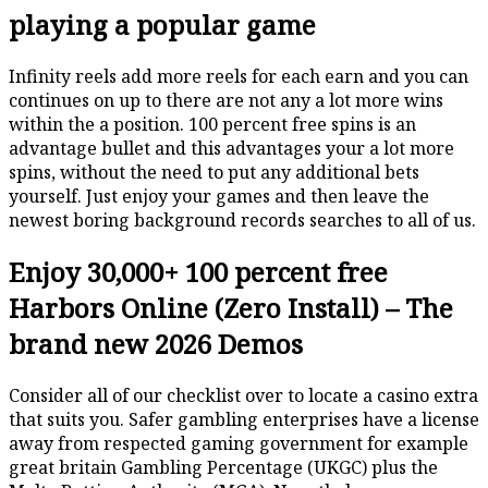
playing a popular game
Infinity reels add more reels for each earn and you can
continues on up to there are not any a lot more wins
within the a position. 100 percent free spins is an
advantage bullet and this advantages your a lot more
spins, without the need to put any additional bets
yourself. Just enjoy your games and then leave the
newest boring background records searches to all of us.
Enjoy 30,000+ 100 percent free
Harbors Online (Zero Install) – The
brand new 2026 Demos
Consider all of our checklist over to locate a casino extra
that suits you. Safer gambling enterprises have a license
away from respected gaming government for example
great britain Gambling Percentage (UKGC) plus the