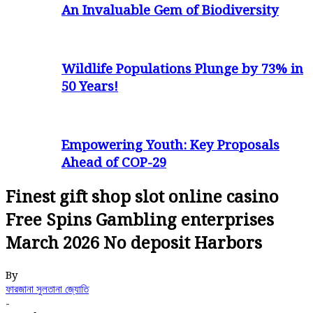
An Invaluable Gem of Biodiversity
Wildlife Populations Plunge by 73% in
50 Years!
Empowering Youth: Key Proposals
Ahead of COP-29
Finest gift shop slot online casino
Free Spins Gambling enterprises
March 2026 No deposit Harbors
By
ফারজানা সুলতানা জ্যোতি
-