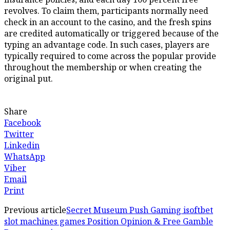
revolves. To claim them, participants normally need
check in an account to the casino, and the fresh spins
are credited automatically or triggered because of the
typing an advantage code. In such cases, players are
typically required to come across the popular provide
throughout the membership or when creating the
original put.
Share
Facebook
Twitter
Linkedin
WhatsApp
Viber
Email
Print
Previous article
Secret Museum Push Gaming isoftbet
slot machines games Position Opinion & Free Gamble