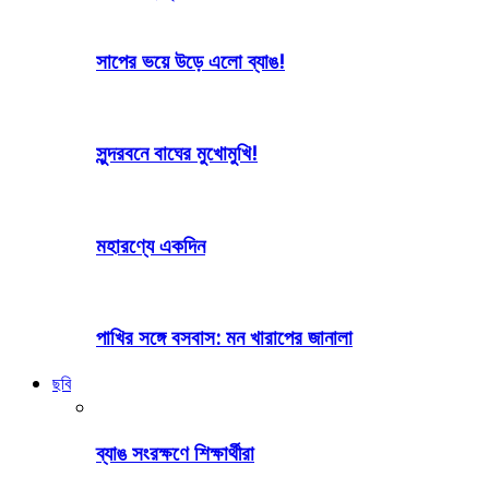
সাপের ভয়ে উড়ে এলো ব্যাঙ!
সুন্দরবনে বাঘের মুখোমুখি!
মহারণ্যে একদিন
পাখির সঙ্গে বসবাস: মন খারাপের জানালা
ছবি
ব্যাঙ সংরক্ষণে শিক্ষার্থীরা