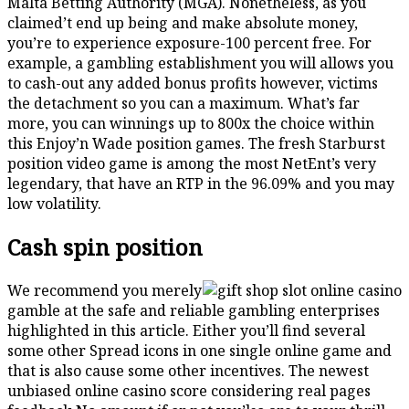
Malta Betting Authority (MGA). Nonetheless, as you
claimed’t end up being and make absolute money,
you’re to experience exposure-100 percent free. For
example, a gambling establishment you will allows you
to cash-out any added bonus profits however, victims
the detachment so you can a maximum. What’s far
more, you can winnings up to 800x the choice within
this Enjoy’n Wade position games. The fresh Starburst
position video game is among the most NetEnt’s very
legendary, that have an RTP in the 96.09% and you may
low volatility.
Cash spin position
We recommend you merely
gamble at the safe and reliable gambling enterprises
highlighted in this article. Either you’ll find several
some other Spread icons in one single online game and
that is also cause some other incentives. The newest
unbiased online casino score considering real pages