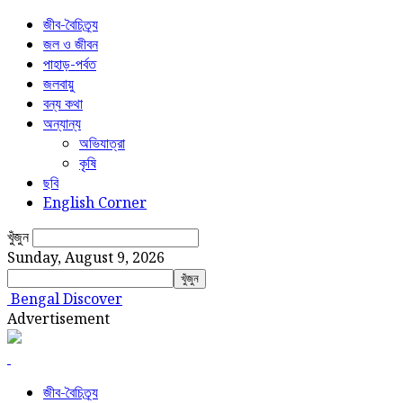
জীব-বৈচিত্র্য
জল ও জীবন
পাহাড়-পর্বত
জলবায়ু
বন্য কথা
অন্যান্য
অভিযাত্রা
কৃষি
ছবি
English Corner
খুঁজুন
Sunday, August 9, 2026
Bengal Discover
Advertisement
জীব-বৈচিত্র্য