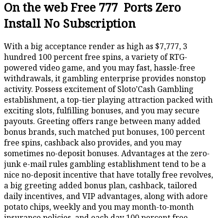
On the web Free 777 Ports Zero
Install No Subscription
With a big acceptance render as high as $7,777, 3
hundred 100 percent free spins, a variety of RTG-
powered video game, and you may fast, hassle-free
withdrawals, it gambling enterprise provides nonstop
activity. Possess excitement of Sloto’Cash Gambling
establishment, a top-tier playing attraction packed with
exciting slots, fulfilling bonuses, and you may secure
payouts. Greeting offers range between many added
bonus brands, such matched put bonuses, 100 percent
free spins, cashback also provides, and you may
sometimes no-deposit bonuses. Advantages at the zero-
junk e-mail rules gambling establishment tend to be a
nice no-deposit incentive that have totally free revolves,
a big greeting added bonus plan, cashback, tailored
daily incentives, and VIP advantages, along with adore
potato chips, weekly and you may month-to-month
insurance policies, and each day 100 percent free