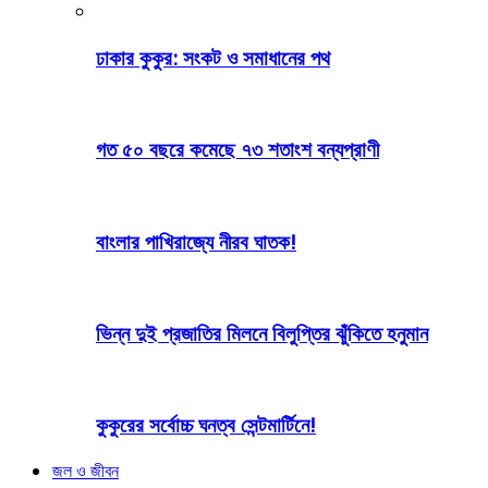
ঢাকার কুকুর: সংকট ও সমাধানের পথ
গত ৫০ বছরে কমেছে ৭৩ শতাংশ বন্যপ্রাণী
বাংলার পাখিরাজ্যে নীরব ঘাতক!
ভিন্ন দুই প্রজাতির মিলনে বিলুপ্তির ঝুঁকিতে হনুমান
কুকুরের সর্বোচ্চ ঘনত্ব সেন্টমার্টিনে!
জল ও জীবন