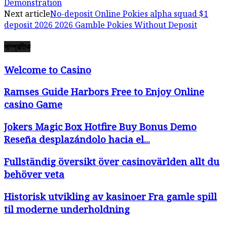
Demonstration
Next article
No-deposit Online Pokies alpha squad $1
deposit 2026 2026 Gamble Pokies Without Deposit
সাম্প্রতিক
Welcome to Casino
Ramses Guide Harbors Free to Enjoy Online
casino Game
Jokers Magic Box Hotfire Buy Bonus Demo
Reseña desplazándolo hacia el...
Fullständig översikt över casinovärlden allt du
behöver veta
Historisk utvikling av kasinoer Fra gamle spill
til moderne underholdning