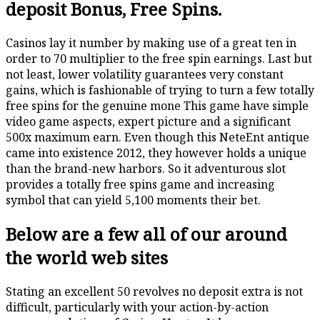
deposit Bonus, Free Spins.
Casinos lay it number by making use of a great ten in
order to 70 multiplier to the free spin earnings. Last but
not least, lower volatility guarantees very constant
gains, which is fashionable of trying to turn a few totally
free spins for the genuine mone This game have simple
video game aspects, expert picture and a significant
500x maximum earn. Even though this NeteEnt antique
came into existence 2012, they however holds a unique
than the brand-new harbors. So it adventurous slot
provides a totally free spins game and increasing
symbol that can yield 5,100 moments their bet.
Below are a few all of our around
the world web sites
Stating an excellent 50 revolves no deposit extra is not
difficult, particularly with your action-by-action