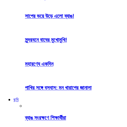
সাপের ভয়ে উড়ে এলো ব্যাঙ!
সুন্দরবনে বাঘের মুখোমুখি!
মহারণ্যে একদিন
পাখির সঙ্গে বসবাস: মন খারাপের জানালা
ছবি
ব্যাঙ সংরক্ষণে শিক্ষার্থীরা