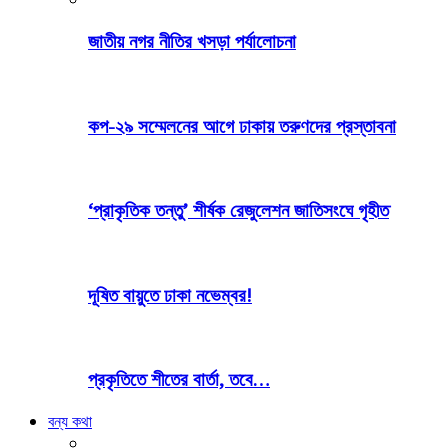
জাতীয় নগর নীতির খসড়া পর্যালোচনা
কপ-২৯ সম্মেলনের আগে ঢাকায় তরুণদের প্রস্তাবনা
‘প্রাকৃতিক তন্তু’ শীর্ষক রেজুলেশন জাতিসংঘে গৃহীত
দূষিত বায়ুতে ঢাকা নভেম্বর!
প্রকৃতিতে শীতের বার্তা, তবে…
বন্য কথা