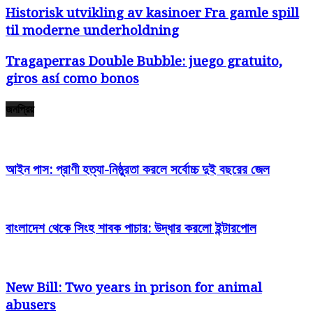
Historisk utvikling av kasinoer Fra gamle spill
til moderne underholdning
Tragaperras Double Bubble: juego gratuito,
giros así­ como bonos
জনপ্রিয়
আইন পাস: প্রাণী হত্যা-নিষ্ঠুরতা করলে সর্বোচ্চ দুই বছরের জেল
বাংলাদেশ থেকে সিংহ শাবক পাচার: উদ্ধার করলো ইন্টারপোল
New Bill: Two years in prison for animal
abusers