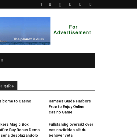
সাম্প্রতিক
lcome to Casino
Ramses Guide Harbors
Free to Enjoy Online
casino Game
kers Magic Box
Fullständig översikt över
tfire Buy Bonus Demo
casinovärlden allt du
seña desplazándolo
behöver veta