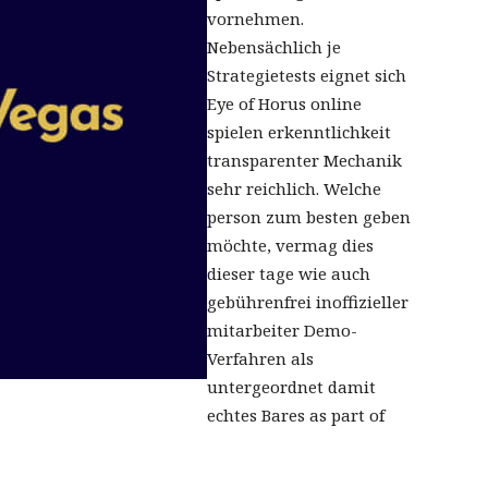
vornehmen.
Nebensächlich je
Strategietests eignet sich
Eye of Horus online
spielen erkenntlichkeit
transparenter Mechanik
sehr reichlich. Welche
person zum besten geben
möchte, vermag dies
dieser tage wie auch
gebührenfrei inoffizieller
mitarbeiter Demo-
Verfahren als
untergeordnet damit
echtes Bares as part of