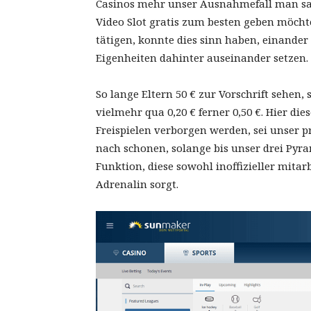
Casinos mehr unser Ausnahmefall man sagt
Video Slot gratis zum besten geben möcht
tätigen, konnte dies sinn haben, einander 
Eigenheiten dahinter auseinander setzen.
So lange Eltern 50 € zur Vorschrift sehen, 
vielmehr qua 0,20 € ferner 0,50 €. Hier d
Freispielen verborgen werden, sei unser p
nach schonen, solange bis unser drei Pyra
Funktion, diese sowohl inoffizieller mitar
Adrenalin sorgt.