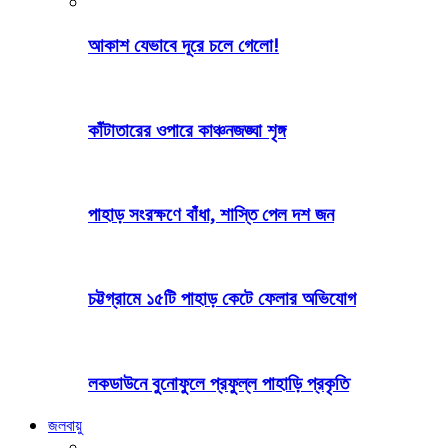
আকাশ যেভাবে দূরে চলে গেলো!
কাঁটাতারের ওপারে কাঞ্চনজঙ্ঘা শৃঙ্গ
পাহাড় সংরক্ষণে বাঁধা, শাস্তি পেল দশ জন
চট্টগ্রামে ১৫টি পাহাড় কেটে ফেলার অভিযোগ
লকডাউনে বুনোফুলে প্রফুল্ল পাহাড়ি প্রকৃতি
জলবায়ু