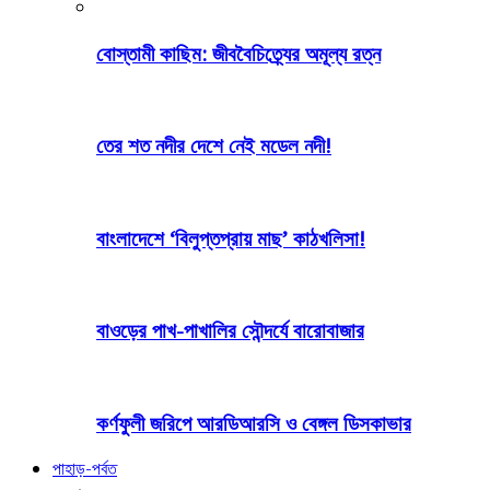
বোস্তামী কাছিম: জীববৈচিত্র্যের অমূল্য রত্ন
তের শত নদীর দেশে নেই মডেল নদী!
বাংলাদেশে ‘বিলুপ্তপ্রায় মাছ’ কাঠখলিসা!
বাওড়ের পাখ-পাখালির সৌন্দর্যে বারোবাজার
কর্ণফুলী জরিপে আরডিআরসি ও বেঙ্গল ডিসকাভার
পাহাড়-পর্বত