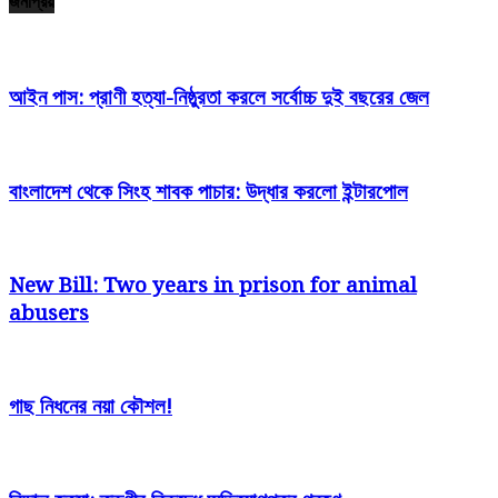
জনপ্রিয়
আইন পাস: প্রাণী হত্যা-নিষ্ঠুরতা করলে সর্বোচ্চ দুই বছরের জেল
বাংলাদেশ থেকে সিংহ শাবক পাচার: উদ্ধার করলো ইন্টারপোল
New Bill: Two years in prison for animal
abusers
গাছ নিধনের নয়া কৌশল!