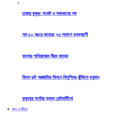
ঢাকার কুকুর: সংকট ও সমাধানের পথ
গত ৫০ বছরে কমেছে ৭৩ শতাংশ বন্যপ্রাণী
বাংলার পাখিরাজ্যে নীরব ঘাতক!
ভিন্ন দুই প্রজাতির মিলনে বিলুপ্তির ঝুঁকিতে হনুমান
কুকুরের সর্বোচ্চ ঘনত্ব সেন্টমার্টিনে!
জল ও জীবন