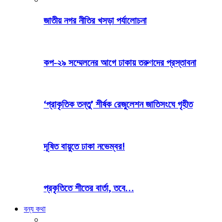
জাতীয় নগর নীতির খসড়া পর্যালোচনা
কপ-২৯ সম্মেলনের আগে ঢাকায় তরুণদের প্রস্তাবনা
‘প্রাকৃতিক তন্তু’ শীর্ষক রেজুলেশন জাতিসংঘে গৃহীত
দূষিত বায়ুতে ঢাকা নভেম্বর!
প্রকৃতিতে শীতের বার্তা, তবে…
বন্য কথা