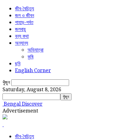
জীব-বৈচিত্র্য
জল ও জীবন
পাহাড়-পর্বত
জলবায়ু
বন্য কথা
অন্যান্য
অভিযাত্রা
কৃষি
ছবি
English Corner
খুঁজুন
Saturday, August 8, 2026
Bengal Discover
Advertisement
জীব-বৈচিত্র্য