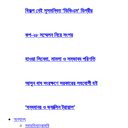
বিকল্প নেই সুসমন্বিত ‘ডিভিএম’ ডিগ্রীর
কপ-২৮ সম্মেলন নিয়ে সংশয়
হাওয়া সিনেমা, মামলা ও সম্ভাব্য পরিণতি
আসুন বাঘ সংরক্ষণে সরকারের সহযোগী হই
‘বন্যবানর ও ভ্যাক্সিন ট্রায়াল’
অন্যান্য
সব
অভিযাত্রা
কৃষি