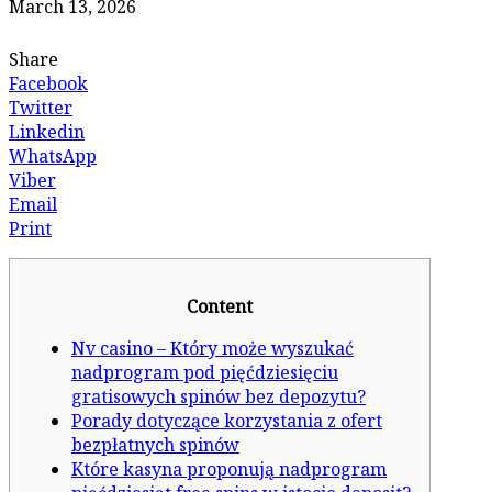
March 13, 2026
Share
Facebook
Twitter
Linkedin
WhatsApp
Viber
Email
Print
Content
Nv casino – Który może wyszukać
nadprogram pod pięćdziesięciu
gratisowych spinów bez depozytu?
Porady dotyczące korzystania z ofert
bezpłatnych spinów
Które kasyna proponują nadprogram