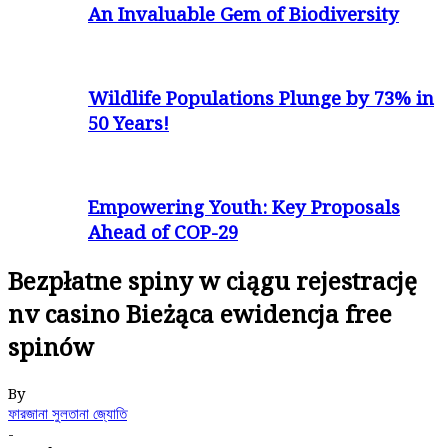
An Invaluable Gem of Biodiversity
Wildlife Populations Plunge by 73% in
50 Years!
Empowering Youth: Key Proposals
Ahead of COP-29
Bezpłatne spiny w ciągu rejestrację
nv casino Bieżąca ewidencja free
spinów
By
ফারজানা সুলতানা জ্যোতি
-