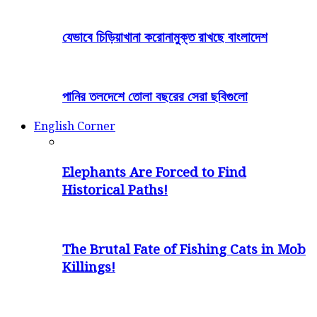
যেভাবে চিড়িয়াখানা করোনামুক্ত রাখছে বাংলাদেশ
পানির তলদেশে তোলা বছরের সেরা ছবিগুলো
English Corner
Elephants Are Forced to Find
Historical Paths!
The Brutal Fate of Fishing Cats in Mob
Killings!