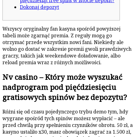
pięćdziesiąt free spins w istocie deposit?
Dokonaj depozyt
Wszyscy oryginalny fan kasyna spośród powyższej
tabeli może zgarnąć premia. Z reguły mogą go
otrzymać przede wszystkim nowi fani.
Niekiedy ale
wolno go dostać w zakresie premii gwoli prawdziwych
graczy, takich jak weekendowe doładowanie, albo
reload premia wraz z różnych możliwości.
Nv casino – Który może wyszukać
nadprogram pod pięćdziesięciu
gratisowych spinów bez depozytu?
Różni się od czasu pojedynczego trybu demo tym, hdy
wygrane spośród tych spinów możesz wypłacić – ale
przed chwilą przy spełnieniu czynników obrotu. 50 zł, a
kasyno ustaliło x30, masz obowiązek zagrać za 1.500 zł,