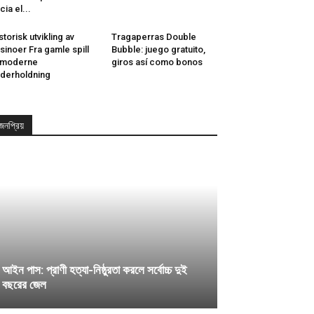
cia el...
storisk utvikling av
Tragaperras Double
sinoer Fra gamle spill
Bubble: juego gratuito,
l moderne
giros así­ como bonos
derholdning
জনপ্রিয়
আইন পাস: প্রাণী হত্যা-নিষ্ঠুরতা করলে সর্বোচ্চ দুই
বছরের জেল