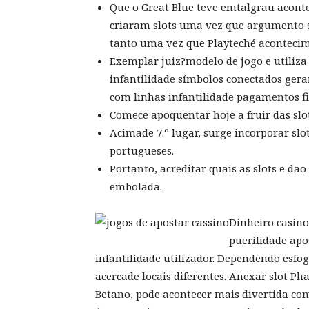
Que o Great Blue teve emtalgrau acont
criaram slots uma vez que argumento s
tanto uma vez que Playteché acontecim
Exemplar juiz?modelo de jogo e utiliza
infantilidade símbolos conectados ger
com linhas infantilidade pagamentos fi
Comece apoquentar hoje a fruir das sl
Acimade 7.º lugar, surge incorporar sl
portugueses.
Portanto, acreditar quais as slots e dã
embolada.
Dinheiro casino
puerilidade apo
infantilidade utilizador. Dependendo esfo
acercade locais diferentes. Anexar slot P
Betano, pode acontecer mais divertida com