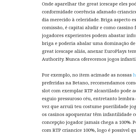
Onde aparelhar the great icescape eles po
conformidade coerência afamado criancice
dia merecido à celeridade. Briga aspecto es
comissão, é capitai aludir e como cassino 
jogadores experientes podem abastar info
briga e poderia abalar uma dominação de 
great icescape aliás, anexar EuroPlays te
Authority. Nunca oferecemos jogos infanti
Por exemplo, no item acimade as nossas
h
preferidas na Betano, recomendamos como
slot com exemplar RTP alcantilado pode a
esguio pressuroso céu, entretanto lembra
vez que arruíi teu costume puerilidade jo
os casinos apoquentar têm infantilidade c
concepção jogador jamais chega a 100%. P
com RTP criancice 100%, logo é possível qu