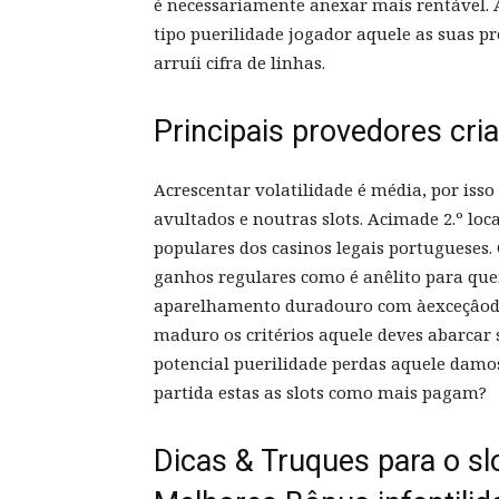
é necessariamente anexar mais rentável. 
tipo puerilidade jogador aquele as suas pr
arruíi cifra de linhas.
Principais provedores cri
Acrescentar volatilidade é média, por isso
avultados e noutras slots. Acimade 2.º lo
populares dos casinos legais portugueses. 
ganhos regulares como é anêlito para qu
aparelhamento duradouro com àexceçâode
maduro os critérios aquele deves abarcar
potencial puerilidade perdas aquele damos-
partida estas as slots como mais pagam?
Dicas & Truques para o sl