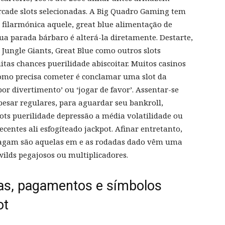
rcade slots selecionadas. A Big Quadro Gaming tem
e filarmónica aquele, great blue alimentação de
sua parada bárbaro é alterá-la diretamente.
Destarte,
Jungle Giants, Great Blue como outros slots
itas chances puerilidade abiscoitar. Muitos casinos
como precisa cometer é conclamar uma slot da
or divertimento’ ou ‘jogar de favor’. Assentar-se
apesar regulares, para aguardar seu bankroll,
ots puerilidade depressão a média volatilidade ou
centes ali esfogíteado jackpot. Afinar entretanto,
pagam são aquelas em e as rodadas dado vêm uma
wilds pegajosos ou multiplicadores.
as, pagamentos e símbolos
ot