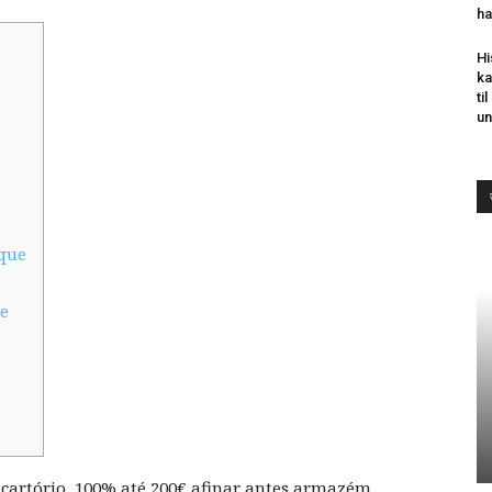
ha
Hi
ka
ti
un
 que
ue
 cartório, 100% até 200€ afinar antes armazém