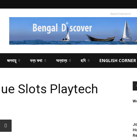
Advertisement
জলবায়ু
বন্য কথা
অন্যান্য
ছবি
ENGLISH CORNER
lue Slots Playtech
We
Jo
Ho
Re