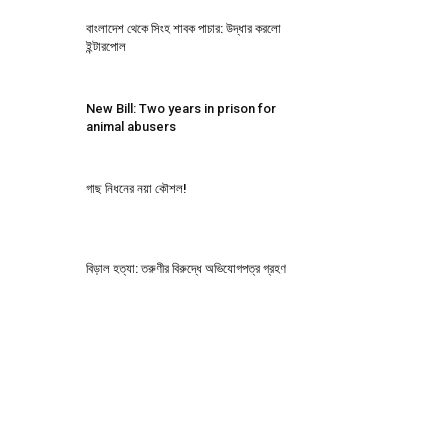
বাংলাদেশ থেকে সিংহ শাবক পাচার: উদ্ধার করলো
ইন্টারপোল
New Bill: Two years in prison for
animal abusers
গাছ নিধনের নয়া কৌশল!
বিড়াল হত্যা: তরুণীর বিরুদ্ধে অভিযোগপত্র গ্রহণ