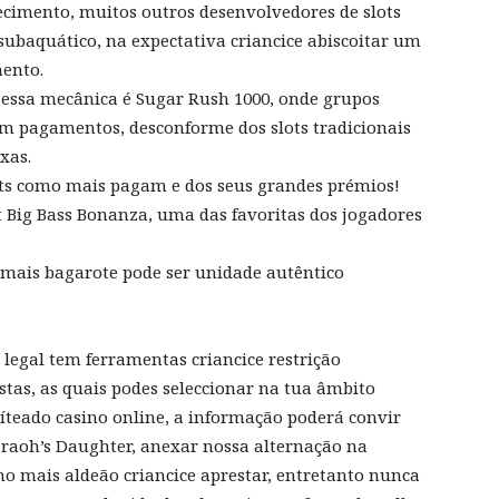
ecimento, muitos outros desenvolvedores de slots
ubaquático, na expectativa criancice abiscoitar um
ento.
 essa mecânica é Sugar Rush 1000, onde grupos
am pagamentos, desconforme dos slots tradicionais
xas.
ots como mais pagam e dos seus grandes prémios!
ot Big Bass Bonanza, uma das favoritas dos jogadores
o mais bagarote pode ser unidade autêntico
 legal tem ferramentas criancice restrição
stas, as quais podes seleccionar na tua âmbito
gíteado casino online, a informação poderá convir
haraoh’s Daughter, anexar nossa alternação na
o mais aldeão criancice aprestar, entretanto nunca