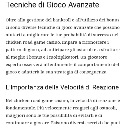
Tecniche di Gioco Avanzate
Oltre alla gestione del bankroll e all’utilizzo dei bonus,
ci sono diverse tecniche di gioco avanzate che possono
aiutarti a migliorare le tue probabilità di successo nel
chicken road game casino. Impara a riconoscere i
pattern di gioco, ad anticipare gli ostacoli e a sfruttare
al meglio i bonus e i moltiplicatori. Un giocatore
esperto osserverà attentamente il comportamento del
gioco e adatterà la sua strategia di conseguenza.
L’Importanza della Velocità di Reazione
Nel chicken road game casino, la velocità di reazione è
fondamentale. Più velocemente reagisci agli ostacoli,
maggiori sono le tue possibilità di evitarli e di
continuare a giocare. Esistono diversi esercizi che puoi