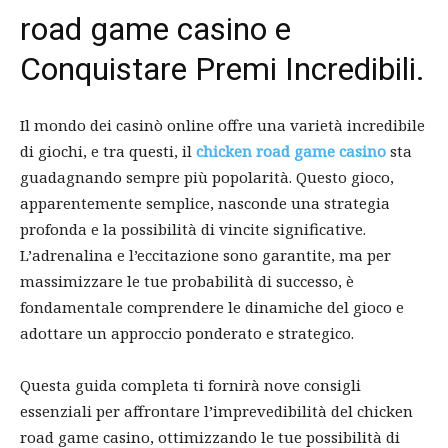
road game casino e
Conquistare Premi Incredibili.
Il mondo dei casinò online offre una varietà incredibile
di giochi, e tra questi, il
chicken road game casino
sta
guadagnando sempre più popolarità. Questo gioco,
apparentemente semplice, nasconde una strategia
profonda e la possibilità di vincite significative.
L’adrenalina e l’eccitazione sono garantite, ma per
massimizzare le tue probabilità di successo, è
fondamentale comprendere le dinamiche del gioco e
adottare un approccio ponderato e strategico.
Questa guida completa ti fornirà nove consigli
essenziali per affrontare l’imprevedibilità del chicken
road game casino, ottimizzando le tue possibilità di