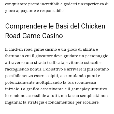
conquistare premi incredibili e goderti un’esperienza di
gioco appagante e responsabile.
Comprendere le Basi del Chicken
Road Game Casino
Il chicken road game casino è un gioco di abilità e
fortuna in cui il giocatore deve guidare un personaggio
attraverso una strada trafficata, evitando ostacoli e
raccogliendo bonus. L’obiettivo è arrivare il più lontano
possibile senza essere colpiti, accumulando punti e
potenzialmente moltiplicando la tua scommessa
iniziale. La grafica accattivante e il gameplay intuitivo
lo rendono accessibile a tutti, ma la sua semplicità non
inganna: la strategia è fondamentale per eccellere.