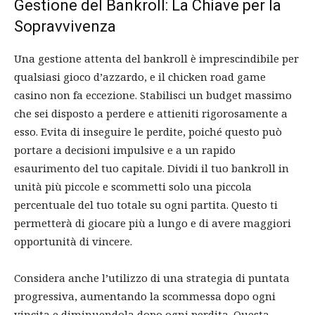
Gestione del Bankroll: La Chiave per la
Sopravvivenza
Una gestione attenta del bankroll è imprescindibile per
qualsiasi gioco d’azzardo, e il chicken road game
casino non fa eccezione. Stabilisci un budget massimo
che sei disposto a perdere e attieniti rigorosamente a
esso. Evita di inseguire le perdite, poiché questo può
portare a decisioni impulsive e a un rapido
esaurimento del tuo capitale. Dividi il tuo bankroll in
unità più piccole e scommetti solo una piccola
percentuale del tuo totale su ogni partita. Questo ti
permetterà di giocare più a lungo e di avere maggiori
opportunità di vincere.
Considera anche l’utilizzo di una strategia di puntata
progressiva, aumentando la scommessa dopo ogni
vincita e diminuendola dopo ogni perdita. Questa