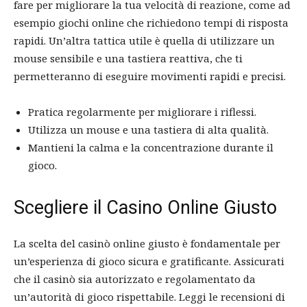
fare per migliorare la tua velocità di reazione, come ad
esempio giochi online che richiedono tempi di risposta
rapidi. Un’altra tattica utile è quella di utilizzare un
mouse sensibile e una tastiera reattiva, che ti
permetteranno di eseguire movimenti rapidi e precisi.
Pratica regolarmente per migliorare i riflessi.
Utilizza un mouse e una tastiera di alta qualità.
Mantieni la calma e la concentrazione durante il
gioco.
Scegliere il Casino Online Giusto
La scelta del casinò online giusto è fondamentale per
un’esperienza di gioco sicura e gratificante. Assicurati
che il casinò sia autorizzato e regolamentato da
un’autorità di gioco rispettabile. Leggi le recensioni di