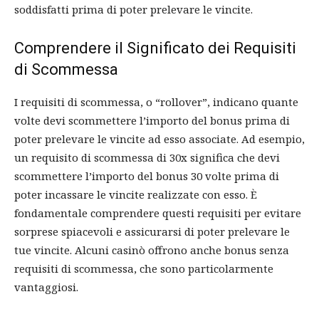
soddisfatti prima di poter prelevare le vincite.
Comprendere il Significato dei Requisiti
di Scommessa
I requisiti di scommessa, o “rollover”, indicano quante
volte devi scommettere l’importo del bonus prima di
poter prelevare le vincite ad esso associate. Ad esempio,
un requisito di scommessa di 30x significa che devi
scommettere l’importo del bonus 30 volte prima di
poter incassare le vincite realizzate con esso. È
fondamentale comprendere questi requisiti per evitare
sorprese spiacevoli e assicurarsi di poter prelevare le
tue vincite. Alcuni casinò offrono anche bonus senza
requisiti di scommessa, che sono particolarmente
vantaggiosi.