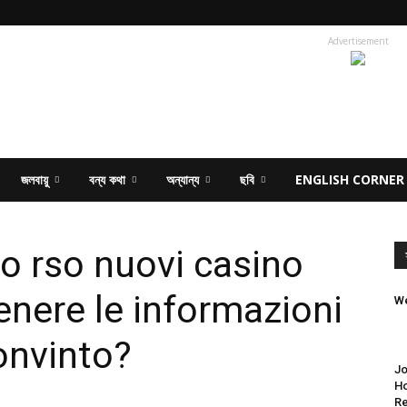
Advertisement
জলবায়ু
বন্য কথা
অন্যান্য
ছবি
ENGLISH CORNER
o rso nuovi casino
tenere le informazioni
We
convinto?
Jo
Ho
Re