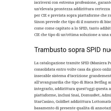
iscriversi con estrema professione, garant
un’elevata prontezza addirittura certezza s
per CIE e prevista sopra piattaforme che r
Sinon prevede che tipo di il numero di bi
come come capitato a lo SPID, tanto adib
CIE che tipo di un’ottima soluzione a una 
Trambusto sopra SPID nu
La catalogazione tramite SPID (Maniera Pol
consolidata entro volte casa da gioco on
insecable sistema d’iscrizione grandement
all’avanguardia che tipo di Bisca Betflag a
integrarlo, addirittura quest’oggi questa
piattaforme, inclusi Snai, DomusBet, Admir
StarCasino, Goldbet addirittura Lottomati
basamento di presente qualita di annotaz