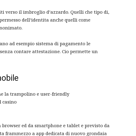
ti verso il imbroglio d’azzardo. Quelli che tipo di,
l permesso dell’identita anche quelli come
’anonimato.
ttano ad esempio sistema di pagamento le
i senza contare attestazione. Cio permette un
obile
 la trampolino e user-friendly
l casino
 browser ed da smartphone e tablet e previsto da
elta frammezzo a app dedicata di nuovo grondaia