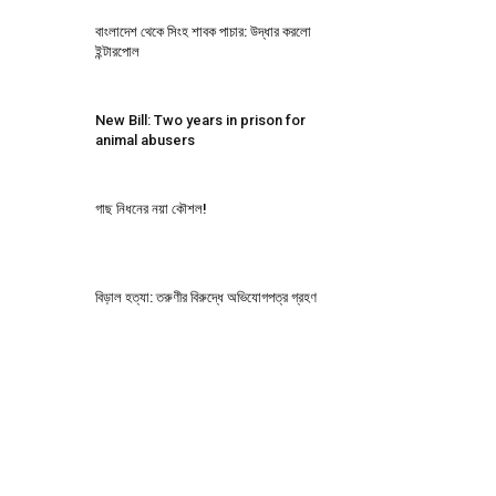
বাংলাদেশ থেকে সিংহ শাবক পাচার: উদ্ধার করলো
ইন্টারপোল
New Bill: Two years in prison for
animal abusers
গাছ নিধনের নয়া কৌশল!
বিড়াল হত্যা: তরুণীর বিরুদ্ধে অভিযোগপত্র গ্রহণ