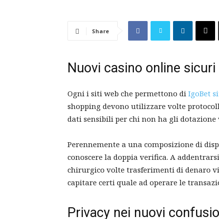
Share
Nuovi casino online sicuri 
Ogni i siti web che permettono di
IgoBet si
shopping devono utilizzare volte protocolli 
dati sensibili per chi non ha gli dotazione 
Perennemente a una composizione di dispo
conoscere la doppia verifica. A addentrar
chirurgico volte trasferimenti di denaro 
capitare certi quale ad operare le transazi
Privacy nei nuovi confusi