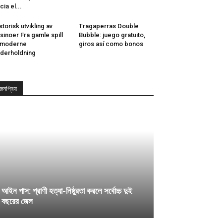
cia el...
storisk utvikling av
Tragaperras Double
sinoer Fra gamle spill
Bubble: juego gratuito,
l moderne
giros así­ como bonos
derholdning
জনপ্রিয়
আইন পাস: প্রাণী হত্যা-নিষ্ঠুরতা করলে সর্বোচ্চ দুই
বছরের জেল