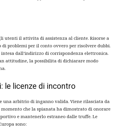
 utenti il attivita di assistenza al cliente. Risorse a
 di problemi per il conto ovvero per risolvere dubbi.
t, intesa dall’indirizzo di corrispondenza elettronica.
an attitudine, la possibilita di dichiarare modo
ma.
: le licenze di incontro
e una arbitrio di inganno valida. Viene rilasciata da
al momento che la spianata ha dimostrato di onorare
 sportivo e mantenerlo estraneo dalle truffe. Le
 Europa sono: