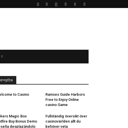
সাম্প্রতিক
lcome to Casino
Ramses Guide Harbors
Free to Enjoy Online
casino Game
kers Magic Box
Fullständig översikt över
tfire Buy Bonus Demo
casinovärlden allt du
seña desplazándolo
behöver veta