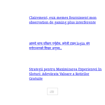
Clairement, eux-memes fournissent mon
observation de gaming plus interferente
आफ्नो भाग्य परिक्षण गर्नुहोस्, क्रेजी टाइम login संग
मनोरञ्जनको शिखर अनुभव...
Strategii pentru Maximizarea Experienței în
Sloturi: Adevărata Valoare a Rotirilor
Gratuite
লোড