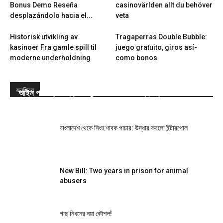
Bonus Demo Reseña
casinovärlden allt du behöver
desplazándolo hacia el...
veta
Historisk utvikling av
Tragaperras Double Bubble:
kasinoer Fra gamle spill til
juego gratuito, giros así­
moderne underholdning
como bonos
জনপ্রিয়
আইন পাস: প্রাণী হত্যা-নিষ্ঠুরতা করলে সর্বোচ্চ দুই বছরের জেল
বাংলাদেশ থেকে সিংহ শাবক পাচার: উদ্ধার করলো ইন্টারপোল
New Bill: Two years in prison for animal
abusers
গাছ নিধনের নয়া কৌশল!