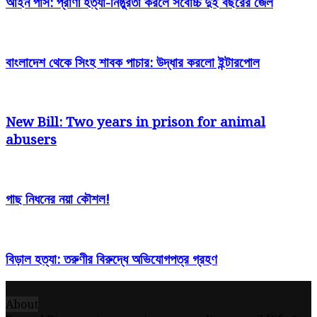
আইন পাস: প্রাণী হত্যা-নিষ্ঠুরতা করলে সর্বোচ্চ দুই বছরের জেল
বাংলাদেশ থেকে সিংহ শাবক পাচার: উদ্ধার করলো ইন্টারপোল
New Bill: Two years in prison for animal
abusers
গাছ নিধনের নয়া কৌশল!
বিড়াল হত্যা: তরুণীর বিরুদ্ধে অভিযোগপত্র গ্রহণ
About