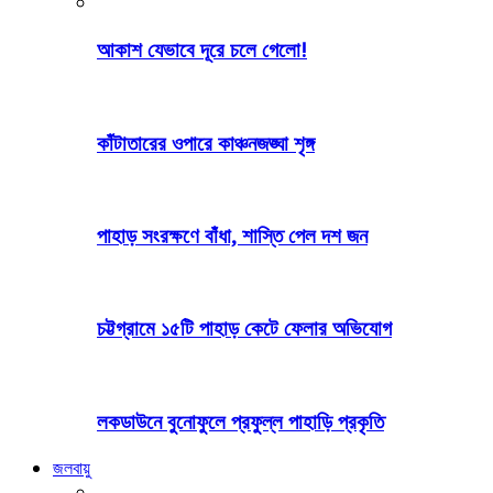
আকাশ যেভাবে দূরে চলে গেলো!
কাঁটাতারের ওপারে কাঞ্চনজঙ্ঘা শৃঙ্গ
পাহাড় সংরক্ষণে বাঁধা, শাস্তি পেল দশ জন
চট্টগ্রামে ১৫টি পাহাড় কেটে ফেলার অভিযোগ
লকডাউনে বুনোফুলে প্রফুল্ল পাহাড়ি প্রকৃতি
জলবায়ু