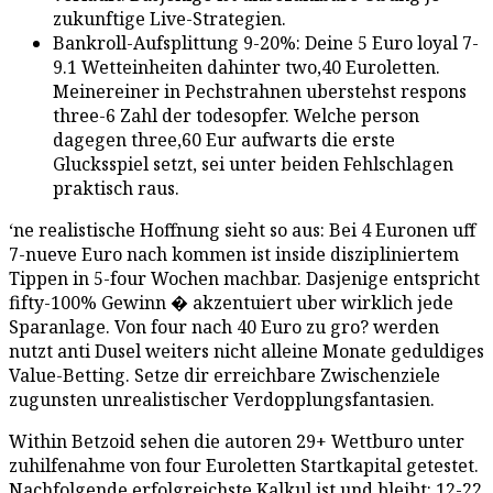
zukunftige Live-Strategien.
Bankroll-Aufsplittung 9-20%: Deine 5 Euro loyal 7-
9.1 Wetteinheiten dahinter two,40 Euroletten.
Meinereiner in Pechstrahnen uberstehst respons
three-6 Zahl der todesopfer. Welche person
dagegen three,60 Eur aufwarts die erste
Glucksspiel setzt, sei unter beiden Fehlschlagen
praktisch raus.
‘ne realistische Hoffnung sieht so aus: Bei 4 Euronen uff
7-nueve Euro nach kommen ist inside diszipliniertem
Tippen in 5-four Wochen machbar. Dasjenige entspricht
fifty-100% Gewinn � akzentuiert uber wirklich jede
Sparanlage. Von four nach 40 Euro zu gro? werden
nutzt anti Dusel weiters nicht alleine Monate geduldiges
Value-Betting. Setze dir erreichbare Zwischenziele
zugunsten unrealistischer Verdopplungsfantasien.
Within Betzoid sehen die autoren 29+ Wettburo unter
zuhilfenahme von four Euroletten Startkapital getestet.
Nachfolgende erfolgreichste Kalkul ist und bleibt: 12-22