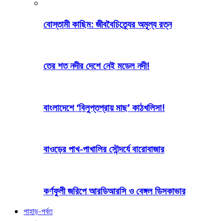
বোস্তামী কাছিম: জীববৈচিত্র্যের অমূল্য রত্ন
তের শত নদীর দেশে নেই মডেল নদী!
বাংলাদেশে ‘বিলুপ্তপ্রায় মাছ’ কাঠখলিসা!
বাওড়ের পাখ-পাখালির সৌন্দর্যে বারোবাজার
কর্ণফুলী জরিপে আরডিআরসি ও বেঙ্গল ডিসকাভার
পাহাড়-পর্বত