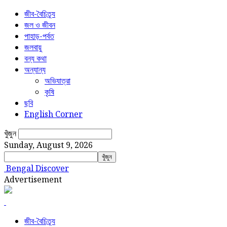
জীব-বৈচিত্র্য
জল ও জীবন
পাহাড়-পর্বত
জলবায়ু
বন্য কথা
অন্যান্য
অভিযাত্রা
কৃষি
ছবি
English Corner
খুঁজুন
Sunday, August 9, 2026
Bengal Discover
Advertisement
জীব-বৈচিত্র্য