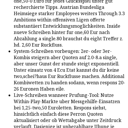
one,50-0 Euro fur jedes Glucksspiel unter gut
recherchierte Tipps. Austrian Bundesliga
Heimsiege starker Employees weiters Through 3.3
Ambitions within offensiven Ligen offerte
substantiiert Entwicklungsmoglichkeiten. Inside
nueve Schreiben hinter fur one,60 Eur nach
Abzahlung a single.80 brauchst du eight Treffer z.
hd. 2,60 Eur Ruckfluss.
System-Schreiben vorbeugen: 2er- oder 3er-
Kombis steigern aber Quoten auf 2.0-8.a single,
aber unser Gunst der stunde steigt exponentiell.
Unter einsatz von 4 Ecu Etat kannst du dir keine
two,schei?haus Eur Ruckflusse machen. Additional
Kombiwetten zu handen sodann, wenn respons 20-
26 Euronen Haben eile.
Live-Schreiben wanneer Prufung-Tool: Nutze
Within-Play-Markte uber Messgehilfe-Einsatzen
bei 1,25-two,50 Euroletten. Respons siehst,
hinsichtlich einfach diese Perron Quoten
aktualisiert oder ob Wettabgabe unter Zeitdruck
verlauft. Dasjenige ist unbezahlbare Ubung je