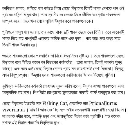
বনবিভাগ জানায়, জমিতে ধান কাটতে গিয়ে মেছো বিড়ালের তিনটি শাবক দেখতে পান ওই
গ্রামের বাসিন্দা মাসুম খান। পরে স্থানীয় কয়েকজন মিলে জীবিত অবস্থায় শাবকগুলো
সংগ্রহ করে। তবে খবর পেয়ে পুলিশ উদ্ধার করে শাবকগুলোকে।
পুলিশকে মাসুম খান জানান, তার কাছে থাকা দুটি শাবক ছেড়ে দেন তিনি। তবে আরেকটি
শাবক নিয়ে যায় পার্শ্ববর্তী এলাকার আরিফ নামে এক যুবক। পরে তার দেয়া তথ্য মতে
তিনটি শাবক উদ্ধার হয়।
শুরুতে শাবকগুলো কোন প্রজাতির তা নিয়ে বিভ্রান্তির সৃষ্টি হয়। তবে শাবকগুলো মেছো
বিড়ালের বলে নিশ্চিত করেন বন বিভাগের কর্মকর্তারা। তারা জানান, তিনটি শাবকই সুস্থ
আছে। এক সময় এই মেছো বিড়াল দেশের প্রায় সব জায়গাতেই দেখা মিলতো। কিন্তু
এখন বিলুপ্তপ্রায়। উদ্ধার হওয়া শাবকগুলো বনবিভাগের জিম্মায় দিয়েছে পুলিশ।
কুমিল্লা বনবিভাগের কর্মকর্তা মোহাম্মদ নুরুল করিম বলেন, উদ্ধার হওয়া শাবকগুলো বয়স
আনুমানিক চার মাস। শিগগিরই চট্টগ্রামের ডুলাহাজারা সাফারি পার্কে অবমুক্ত করা হবে।
মেছো বিড়ালের ইংরেজি নাম Fishing Cat, বৈজ্ঞানিক নাম Prionailurus
viverrinus। মাঝারি আকারের বিড়ালগোত্রীয় স্তন্যপায়ী বন্যপ্রাণী মেছো বিড়াল।
সাধারণত নদীর ধারে, পাহাড়ি ছড়া এবং জলাভূমিতে বিচরণ করে প্রাণীটি। গত কয়েক
দশকে এই বিড়াল প্রজাতি বিলু্প্তির মুখে।