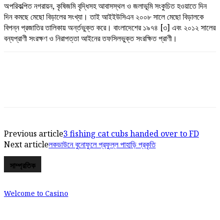
অপরিকল্পিত নগরায়ন, কৃষিজমি বৃদ্ধিসহ আবাসস্থল ও জলাভূমি সংকুচিত হওয়াতে দিন
দিন কমছে মেছো বিড়ালের সংখ্যা। তাই আইইউসিএন ২০০৮ সালে মেছো বিড়ালকে
বিপন্ন প্রজাতির তালিকায় অর্ন্তভুক্ত করে। বাংলাদেশের ১৯৭৪ [৩] এবং ২০১২ সালের
বন্যপ্রাণী সংরক্ষণ ও নিরাপত্তা আইনের তফসিলভুক্ত সংরক্ষিত প্রাণী।
Previous article
3 fishing cat cubs handed over to FD
Next article
লকডাউনে বুনোফুলে প্রফুল্ল পাহাড়ি প্রকৃতি
সাম্প্রতিক
Welcome to Casino