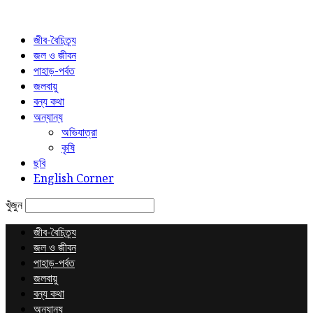
জীব-বৈচিত্র্য
জল ও জীবন
পাহাড়-পর্বত
জলবায়ু
বন্য কথা
অন্যান্য
অভিযাত্রা
কৃষি
ছবি
English Corner
খুঁজুন
জীব-বৈচিত্র্য
জল ও জীবন
পাহাড়-পর্বত
জলবায়ু
বন্য কথা
অন্যান্য