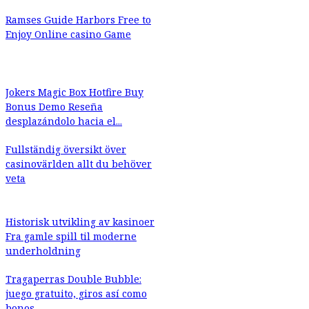
Ramses Guide Harbors Free to
Enjoy Online casino Game
Jokers Magic Box Hotfire Buy
Bonus Demo Reseña
desplazándolo hacia el...
Fullständig översikt över
casinovärlden allt du behöver
veta
Historisk utvikling av kasinoer
Fra gamle spill til moderne
underholdning
Tragaperras Double Bubble:
juego gratuito, giros así­ como
bonos