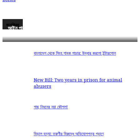
জনপ্রিয়
আইন পাস: প্রাণী হত্যা-নিষ্ঠুরতা করলে সর্বোচ্চ দুই বছরের জেল
বাংলাদেশ থেকে সিংহ শাবক পাচার: উদ্ধার করলো ইন্টারপোল
New Bill: Two years in prison for animal
abusers
গাছ নিধনের নয়া কৌশল!
বিড়াল হত্যা: তরুণীর বিরুদ্ধে অভিযোগপত্র গ্রহণ