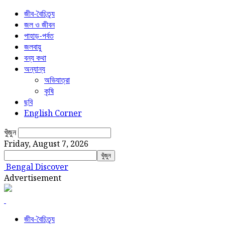
জীব-বৈচিত্র্য
জল ও জীবন
পাহাড়-পর্বত
জলবায়ু
বন্য কথা
অন্যান্য
অভিযাত্রা
কৃষি
ছবি
English Corner
খুঁজুন
Friday, August 7, 2026
Bengal Discover
Advertisement
জীব-বৈচিত্র্য