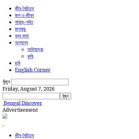
জীব-বৈচিত্র্য
জল ও জীবন
পাহাড়-পর্বত
জলবায়ু
বন্য কথা
অন্যান্য
অভিযাত্রা
কৃষি
ছবি
English Corner
খুঁজুন
Friday, August 7, 2026
Bengal Discover
Advertisement
জীব-বৈচিত্র্য