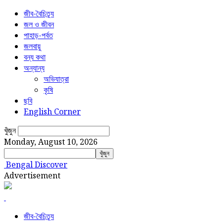
জীব-বৈচিত্র্য
জল ও জীবন
পাহাড়-পর্বত
জলবায়ু
বন্য কথা
অন্যান্য
অভিযাত্রা
কৃষি
ছবি
English Corner
খুঁজুন
Monday, August 10, 2026
Bengal Discover
Advertisement
জীব-বৈচিত্র্য