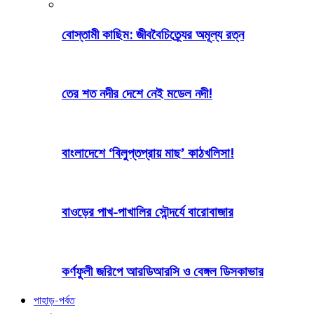
বোস্তামী কাছিম: জীববৈচিত্র্যের অমূল্য রত্ন
তের শত নদীর দেশে নেই মডেল নদী!
বাংলাদেশে ‘বিলুপ্তপ্রায় মাছ’ কাঠখলিসা!
বাওড়ের পাখ-পাখালির সৌন্দর্যে বারোবাজার
কর্ণফুলী জরিপে আরডিআরসি ও বেঙ্গল ডিসকাভার
পাহাড়-পর্বত