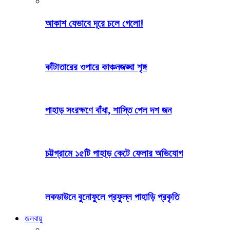
আকাশ যেভাবে দূরে চলে গেলো!
কাঁটাতারের ওপারে কাঞ্চনজঙ্ঘা শৃঙ্গ
পাহাড় সংরক্ষণে বাঁধা, শাস্তি পেল দশ জন
চট্টগ্রামে ১৫টি পাহাড় কেটে ফেলার অভিযোগ
লকডাউনে বুনোফুলে প্রফুল্ল পাহাড়ি প্রকৃতি
জলবায়ু