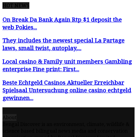
HOT NEWS
On Break Da Bank Again Rtp $1 deposit the
web Pokies...
They includes the newest special La Partage
laws, small twist, autoplay,...
Local casino & Family unit members Gambling
enterprise Fine print: First...
Beste Echtgeld Casinos Aktueller Erreichbar
Spielsaal Untersuchung online casino echtgeld
gewinnen...
About
Bengal Discover is an environment, climate, wildlife &
science based bilingual news media and conservation