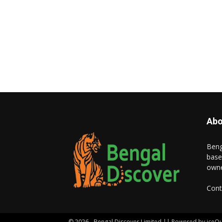
Abo
Beng
base
owne
Cont
© 2026 - Bengal Discover Limited || Powered by iceQ